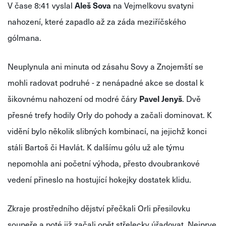
V čase 8:41 vyslal
Aleš Sova
na Vejmelkovu svatyni
nahození, které zapadlo až za záda meziříčského
gólmana.
Neuplynula ani minuta od zásahu Sovy a Znojemští se
mohli radovat podruhé - z nenápadné akce se dostal k
šikovnému nahození od modré čáry
Pavel Jenyš
. Dvě
přesné trefy hodily Orly do pohody a začali dominovat. K
vidění bylo několik slibných kombinací, na jejichž konci
stáli Bartoš či Havlát. K dalšímu gólu už ale týmu
nepomohla ani početní výhoda, přesto dvoubrankové
vedení přineslo na hostující hokejky dostatek klidu.
Zkraje prostředního dějství přečkali Orli přesilovku
soupeře a poté již začali opět střelecky úřadovat. Nejprve