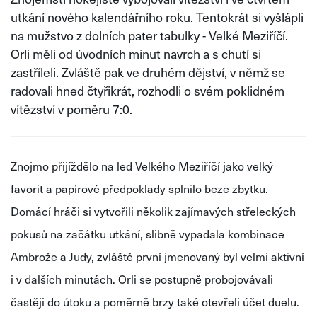
utkání nového kalendářního roku. Tentokrát si vyšlápli
na mužstvo z dolních pater tabulky - Velké Meziříčí.
Orli měli od úvodních minut navrch a s chutí si
zastříleli. Zvláště pak ve druhém dějství, v němž se
radovali hned čtyřikrát, rozhodli o svém poklidném
vítězství v poměru 7:0.
Znojmo přijíždělo na led Velkého Meziříčí jako velký
favorit a papírové předpoklady splnilo beze zbytku.
Domácí hráči si vytvořili několik zajímavých střeleckých
pokusů na začátku utkání, slibně vypadala kombinace
Ambrože a Judy, zvláště první jmenovaný byl velmi aktivní
i v dalších minutách. Orli se postupně probojovávali
častěji do útoku a poměrně brzy také otevřeli účet duelu.