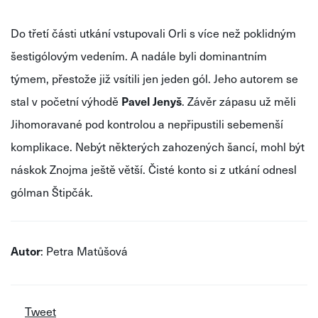
Do třetí části utkání vstupovali Orli s více než poklidným
šestigólovým vedením. A nadále byli dominantním
týmem, přestože již vsítili jen jeden gól. Jeho autorem se
stal v početní výhodě
Pavel Jenyš
. Závěr zápasu už měli
Jihomoravané pod kontrolou a nepřipustili sebemenší
komplikace. Nebýt některých zahozených šancí, mohl být
náskok Znojma ještě větší. Čisté konto si z utkání odnesl
gólman Štipčák.
Autor
: Petra Matůšová
Tweet