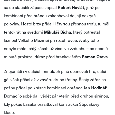
se do statistik zápasu zapsal
Robert Havlát
, jenž po
kombinaci před bránou zakončoval do její odkryté
poloviny. Hosté brzy přidali i čtvrtou přesnou trefu, tu měl
tentokrát na svědomí
Mikuláš Bícha
, který potrestal
laxnost Velkého Meziříčí při rozehrávce. A aby toho
nebylo málo, pátý zásah už visel ve vzduchu – po necelé
minutě prokázal důraz před brankovištěm
Roman Otava
.
Znojemští i v dalších minutách plně opanovali hru, další
gól však přišel až v závěru druhé třetiny. Šestý zářez na
pažbu přidal po krásné kombinaci obránce
Jan Hodinář
.
Domácí o sobě dali vědět pár vteřin před druhou sirénou,
kdy pokus Lašáka orazítkoval konstrukci Štipčákovy
klece.