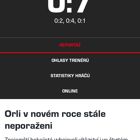
0:7
0:2, 0:4, 0:1
REPORTÁŽ
OHLASY TRENÉRŮ
STATISTIKY HRÁČŮ
ONLINE
Orli v novém roce stále
neporaženi
Znojemští hokejisté vybojovali vítězství i ve čtvrtém