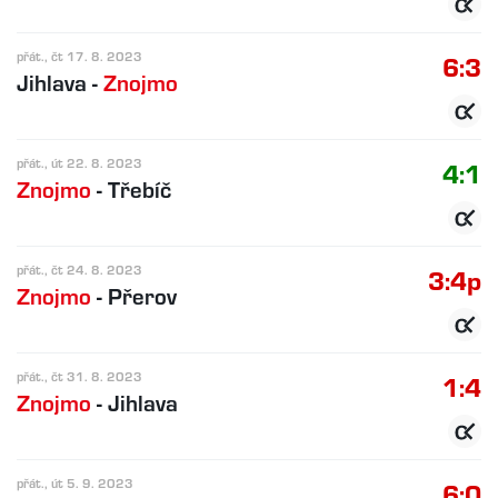
přát., čt 17. 8. 2023
6:3
Jihlava
-
Znojmo
přát., út 22. 8. 2023
4:1
Znojmo
-
Třebíč
přát., čt 24. 8. 2023
3:4p
Znojmo
-
Přerov
přát., čt 31. 8. 2023
1:4
Znojmo
-
Jihlava
přát., út 5. 9. 2023
6:0