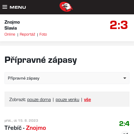
MENU
2:3
Znojmo
Slavia
Online
Reportáž
Foto
Přípravné zápasy
Přípravné zápasy
Zobrazit:
pouze doma
|
pouze venku
|
vše
přát., út 15. 8. 2023
2:4
Třebíč
-
Znojmo