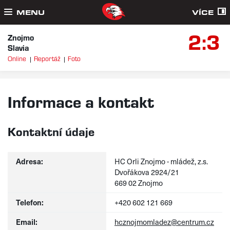
MENU
VÍCE
2:3
Znojmo
Slavia
Online
Reportáž
Foto
Informace a kontakt
Kontaktní údaje
Adresa:
HC Orli Znojmo - mládež, z.s.
Dvořákova 2924/21
669 02 Znojmo
Telefon:
+420 602 121 669
Email:
hcznojmomladez@centrum.cz