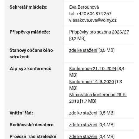
Sekretář mládeže:
Eva Berounová
tel. +420 604 874 257
vlasakova.eva@volny.cz
Příspěvky mládeže:
Příspěvky pro sezónu 2026/27
[0,2 MB]
Stanovy občanského
zde ke stažení
[0,5 MB]
sdružení:
Zápisy z konferencí:
Konference 21. 10. 2024
[8,4
MB]
Konference 14. 9. 2020
[1,3
MB]
Mimořádná konference 29. 5.
2018
[1,7 MB]
Vnitřní řád:
zde ke stažení
[0,5 MB]
Rodičovské desatero:
zde ke stažení
[0,4 MB]
Provozní řád střelecké
zde ke stažení
[0,4 MB]