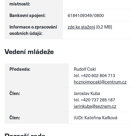
místnosti:
Bankovní spojení:
6184109349/0800
Informace o zpracování
zde ke stažení
[0,2 MB]
osobních údajů:
Vedení mládeže
Předseda:
Rudolf Cakl
tel. +420 602 804 713
hcznojmocakl@centrum.cz
Člen:
Jaroslav Kuba
tel. +420 737 285 187
jarinkuba@seznam.cz
Člen:
JUDr. Kateřina Kafková
Dozorčí rada