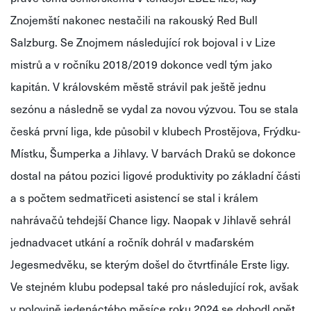
Znojemští nakonec nestačili na rakouský Red Bull
Salzburg. Se Znojmem následující rok bojoval i v Lize
mistrů a v ročníku 2018/2019 dokonce vedl tým jako
kapitán. V královském městě strávil pak ještě jednu
sezónu a následně se vydal za novou výzvou. Tou se stala
česká první liga, kde působil v klubech Prostějova, Frýdku-
Místku, Šumperka a Jihlavy. V barvách Draků se dokonce
dostal na pátou pozici ligové produktivity po základní části
a s počtem sedmatřiceti asistencí se stal i králem
nahrávačů tehdejší Chance ligy. Naopak v Jihlavě sehrál
jednadvacet utkání a ročník dohrál v maďarském
Jegesmedvěku, se kterým došel do čtvrtfinále Erste ligy.
Ve stejném klubu podepsal také pro následující rok, avšak
v polovině jedenáctého měsíce roku 2024 se dohodl opět