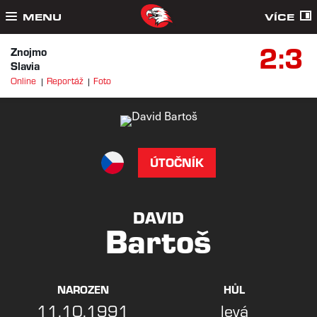
MENU
VÍCE
2:3
Znojmo
Slavia
Online
Reportáž
Foto
ÚTOČNÍK
DAVID
Bartoš
NAROZEN
HŮL
11.10.1991
levá