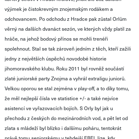
výjimek je čistokrevným znojemským rodákem a
odchovancem. Po odchodu z Hradce pak zůstal Orlům
věrný na dalších dvanáct sezón, ve kterých vždy platil za
hráče, na jehož bodový přínos se mohli trenéři
spolehnout. Stal se tak zároveň jedním z těch, kteří zažili
jedny z největších úspěchů novodobé historie
jihomoravského klubu. Roku 2011 byl rovněž součástí
zlaté juniorské party Znojma a vyhrál extraligu juniorů.
Velkou oporou se stal zejména v play-off, a to díky tomu,
že měl nejlepší čísla ve statistice +/- a také nejvíce
asistencí ve vyřazovacích bojích. S Orly byl jak u
přechodu z českých do mezinárodních vod, a pět let od
zlata s mládeží byl blízko i dalšímu poháru, tentokrát
právě tomu seniorskému v tehdejší EBEL lize, kdy