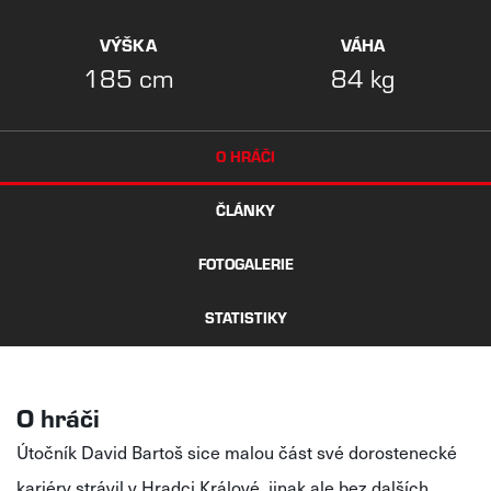
VÝŠKA
VÁHA
185 cm
84 kg
O HRÁČI
ČLÁNKY
FOTOGALERIE
STATISTIKY
O hráči
Útočník David Bartoš sice malou část své dorostenecké
kariéry strávil v Hradci Králové, jinak ale bez dalších