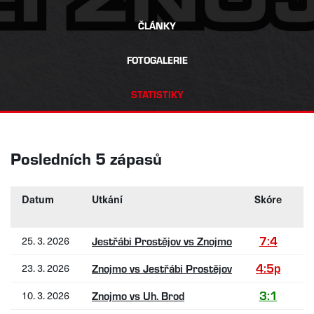
ČLÁNKY
FOTOGALERIE
STATISTIKY
Posledních 5 zápasů
Datum
Utkání
Skóre
G
7:4
25. 3. 2026
0
Jestřábi Prostějov vs Znojmo
4:5p
23. 3. 2026
0
Znojmo vs Jestřábi Prostějov
3:1
10. 3. 2026
0
Znojmo vs Uh. Brod