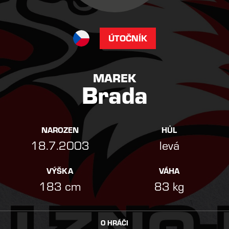
ÚTOČNÍK
MAREK
Brada
NAROZEN
HŮL
18.7.2003
levá
VÝŠKA
VÁHA
183 cm
83 kg
O HRÁČI