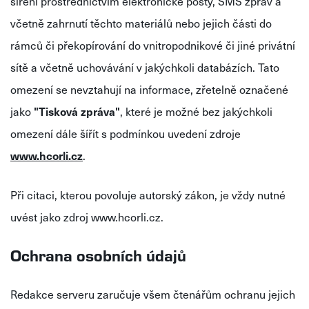
šíření prostřednictvím elektronické pošty, SMS zpráv a
včetně zahrnutí těchto materiálů nebo jejich části do
rámců či překopírování do vnitropodnikové či jiné privátní
sítě a včetně uchovávání v jakýchkoli databázích. Tato
omezení se nevztahují na informace, zřetelně označené
jako
"Tisková zpráva"
, které je možné bez jakýchkoli
omezení dále šířít s podmínkou uvedení zdroje
www.hcorli.cz
.
Při citaci, kterou povoluje autorský zákon, je vždy nutné
uvést jako zdroj www.hcorli.cz.
Ochrana osobních údajů
Redakce serveru zaručuje všem čtenářům ochranu jejich