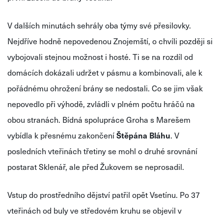
V dalších minutách sehrály oba týmy své přesilovky.
Nejdříve hodně nepovedenou Znojemští, o chvíli později si
vybojovali stejnou možnost i hosté. Ti se na rozdíl od
domácích dokázali udržet v pásmu a kombinovali, ale k
pořádnému ohrožení brány se nedostali. Co se jim však
nepovedlo při výhodě, zvládli v plném počtu hráčů na
obou stranách. Bídná spolupráce Groha s Marešem
vybídla k přesnému zakončení
Štěpána Bláhu
. V
posledních vteřinách třetiny se mohl o druhé srovnání
postarat Sklenář, ale před Žukovem se neprosadil.
Vstup do prostředního dějství patřil opět Vsetínu. Po 37
vteřinách od buly ve středovém kruhu se objevil v