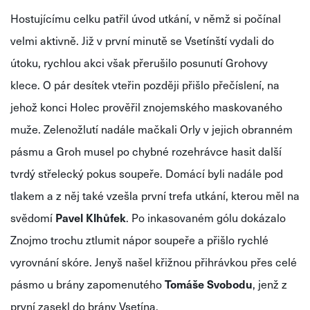
Hostujícímu celku patřil úvod utkání, v němž si počínal
velmi aktivně. Již v první minutě se Vsetínští vydali do
útoku, rychlou akci však přerušilo posunutí Grohovy
klece. O pár desítek vteřin později přišlo přečíslení, na
jehož konci Holec prověřil znojemského maskovaného
muže. Zelenožlutí nadále mačkali Orly v jejich obranném
pásmu a Groh musel po chybné rozehrávce hasit další
tvrdý střelecký pokus soupeře. Domácí byli nadále pod
tlakem a z něj také vzešla první trefa utkání, kterou měl na
svědomí
Pavel Klhůfek
. Po inkasovaném gólu dokázalo
Znojmo trochu ztlumit nápor soupeře a přišlo rychlé
vyrovnání skóre. Jenyš našel křižnou přihrávkou přes celé
pásmo u brány zapomenutého
Tomáše Svobodu
, jenž z
první zasekl do brány Vsetína.