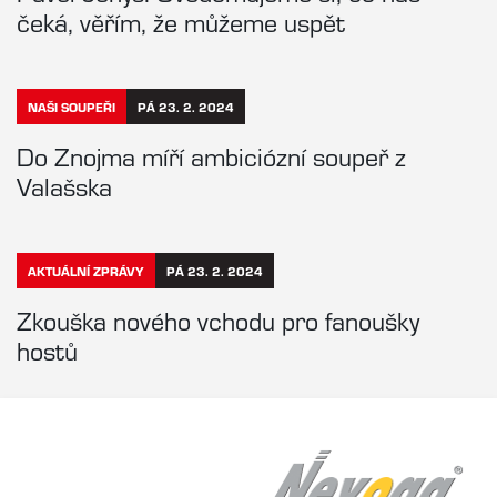
čeká, věřím, že můžeme uspět
NAŠI SOUPEŘI
PÁ 23. 2. 2024
Do Znojma míří ambiciózní soupeř z
Valašska
AKTUÁLNÍ ZPRÁVY
PÁ 23. 2. 2024
Zkouška nového vchodu pro fanoušky
hostů