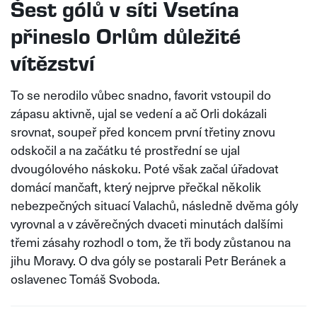
Šest gólů v síti Vsetína
přineslo Orlům důležité
vítězství
To se nerodilo vůbec snadno, favorit vstoupil do
zápasu aktivně, ujal se vedení a ač Orli dokázali
srovnat, soupeř před koncem první třetiny znovu
odskočil a na začátku té prostřední se ujal
dvougólového náskoku. Poté však začal úřadovat
domácí mančaft, který nejprve přečkal několik
nebezpečných situací Valachů, následně dvěma góly
vyrovnal a v závěrečných dvaceti minutách dalšími
třemi zásahy rozhodl o tom, že tři body zůstanou na
jihu Moravy. O dva góly se postarali Petr Beránek a
oslavenec Tomáš Svoboda.