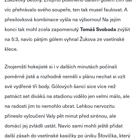
víc přehrávalo svého soupeře, ten tak musel faulovat. A
přesilovková kombinace vyšla na výbornou! Na jejím
konci tak mohl zcela zapomenutý
Tomáš Svoboda
zvýšit
na 5:3, navíc pátým gólem vyhnal Žukova ze vsetínské
klece.
Znojemští hokejisté si i v dalších minutách počínali
poměrně jistě a rozhodně neměli v plánu nechat si vzít
své vydřené tři body. Gólových šancí sice více než
patnáct set diváků na stadionu vidělo jen velmi málo, ale
na radosti jim to nemohlo ubrat. Lehkou nervozitu
přineslo vyloučení Valy pět minut před sirénou, ale
domácí jej zvládli ustát. Navíc sami mohli ještě přidat
další zásah do vsetínské kasičky po úniku Šťovíčka, který