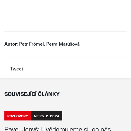
Autor
: Petr Frömel, Petra Matůšová
Tweet
SOUVISEJÍCÍ ČLÁNKY
ROZHOVORY
NE 25. 2. 2024
Pavel Jenyš: Uvědomujeme si, co nás