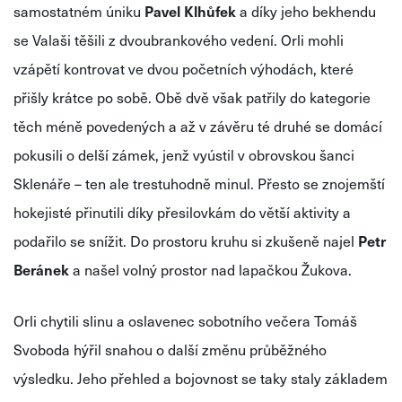
samostatném úniku
Pavel Klhůfek
a díky jeho bekhendu
se Valaši těšili z dvoubrankového vedení. Orli mohli
vzápětí kontrovat ve dvou početních výhodách, které
přišly krátce po sobě. Obě dvě však patřily do kategorie
těch méně povedených a až v závěru té druhé se domácí
pokusili o delší zámek, jenž vyústil v obrovskou šanci
Sklenáře – ten ale trestuhodně minul. Přesto se znojemští
hokejisté přinutili díky přesilovkám do větší aktivity a
podařilo se snížit. Do prostoru kruhu si zkušeně najel
Petr
Beránek
a našel volný prostor nad lapačkou Žukova.
Orli chytili slinu a oslavenec sobotního večera Tomáš
Svoboda hýřil snahou o další změnu průběžného
výsledku. Jeho přehled a bojovnost se taky staly základem