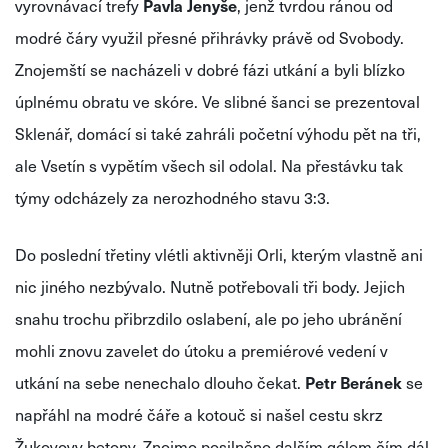
vyrovnávací trefy
Pavla Jenyše
, jenž tvrdou ránou od
modré čáry využil přesné přihrávky právě od Svobody.
Znojemští se nacházeli v dobré fázi utkání a byli blízko
úplnému obratu ve skóre. Ve slibné šanci se prezentoval
Sklenář, domácí si také zahráli početní výhodu pět na tři,
ale Vsetín s vypětím všech sil odolal. Na přestávku tak
týmy odcházely za nerozhodného stavu 3:3.
Do poslední třetiny vlétli aktivněji Orli, kterým vlastně ani
nic jiného nezbývalo. Nutně potřebovali tři body. Jejich
snahu trochu přibrzdilo oslabení, ale po jeho ubránění
mohli znovu zavelet do útoku a premiérové vedení v
utkání na sebe nenechalo dlouho čekat.
Petr Beránek
se
napřáhl na modré čáře a kotouč si našel cestu skrz
Žukovovy betony. Znojmo posilněno dalším gólem čím dál