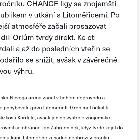
m ročníku CHANCE ligy se znojemští
ublikem v utkání s Litoměřicemi. Po
ejší atmosféře začali prosazovat
ili Orlům tvrdý direkt. Ke cti
ali a až do posledních vteřin se
odařilo se snížit, avšak v závěrečné
svou výhru.
mská Nevoga aréna začal v tichém doprovodu a
 pohybovali zprvu Litoměřičtí. Groh měl několik
 blízkosti Kordule, avšak jen do výstroje znojemské
rovinil se obránce Jan Zahradníček, když tvrdě zajel do
nec utkání. Litoměřice zásadně neohrozily branku