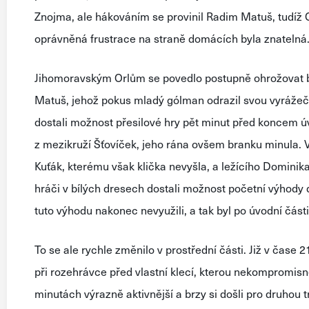
Znojma, ale hákováním se provinil Radim Matuš, tudíž Or
oprávněná frustrace na straně domácích byla znatelná
Jihomoravským Orlům se povedlo postupně ohrožovat b
Matuš, jehož pokus mladý gólman odrazil svou vyrážeč
dostali možnost přesilové hry pět minut před koncem úv
z mezikruží Šťovíček, jeho rána ovšem branku minula. 
Kuťák, kterému však klička nevyšla, a ležícího Dominik
hráči v bílých dresech dostali možnost početní výhody 
tuto výhodu nakonec nevyužili, a tak byl po úvodní část
To se ale rychle změnilo v prostřední části. Již v čase
při rozehrávce před vlastní klecí, kterou nekompromisn
minutách výrazně aktivnější a brzy si došli pro druhou 