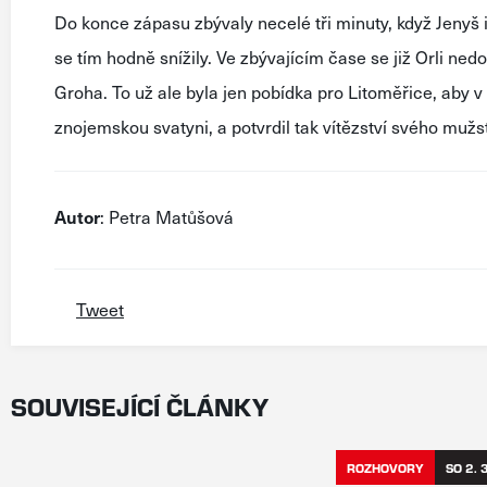
Do konce zápasu zbývaly necelé tři minuty, když Jenyš
se tím hodně snížily. Ve zbývajícím čase se již Orli nedo
Groha. To už ale byla jen pobídka pro Litoměřice, aby v 
znojemskou svatyni, a potvrdil tak vítězství svého mužs
Autor
: Petra Matůšová
Tweet
SOUVISEJÍCÍ ČLÁNKY
ROZHOVORY
SO 2. 