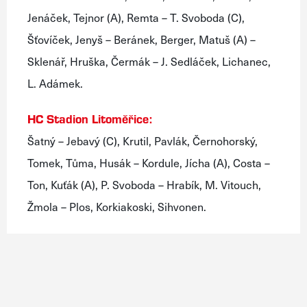
Jenáček, Tejnor (A), Remta – T. Svoboda (C),
Šťovíček, Jenyš – Beránek, Berger, Matuš (A) –
Sklenář, Hruška, Čermák – J. Sedláček, Lichanec,
L. Adámek.
HC Stadion Litoměřice:
Šatný – Jebavý (C), Krutil, Pavlák, Černohorský,
Tomek, Tůma, Husák – Kordule, Jícha (A), Costa –
Ton, Kuťák (A), P. Svoboda – Hrabík, M. Vitouch,
Žmola – Plos, Korkiakoski, Sihvonen.