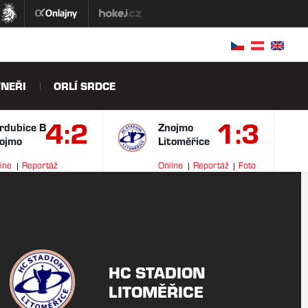
NEŘI
ORLÍ SRDCE
4:2
1:3
rdubice B
Znojmo
ojmo
Litoměřice
ine
Reportáž
Online
Reportáž
Foto
ideo
HC STADION
LITOMĚŘICE