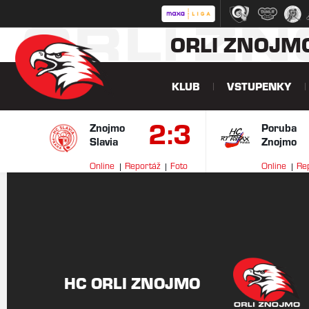
ORLI Z
ORLI ZNOJM
KLUB
VSTUPENKY
2:3
Znojmo
Poruba
Slavia
Znojmo
Online
Reportáž
Foto
Online
Re
HC ORLI ZNOJMO