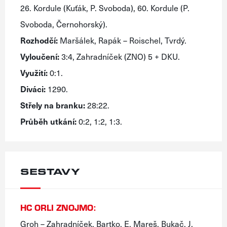
26. Kordule (Kuťák, P. Svoboda), 60. Kordule (P.
Svoboda, Černohorský).
Rozhodčí:
Maršálek, Rapák – Roischel, Tvrdý.
Vyloučení:
3:4, Zahradníček (ZNO) 5 + DKU.
Využití:
0:1.
Diváci:
1290.
Střely na branku:
28:22.
Průběh utkání:
0:2, 1:2, 1:3.
SESTAVY
HC ORLI ZNOJMO:
Groh – Zahradníček, Bartko, E. Mareš, Bukač, J.