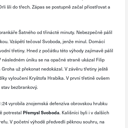
li šli do třech. Zápas se postupně začal přiostřovat a
.
rankáře Šatného od třinácté minuty. Nebezpečně pálil
kou. Vzápětí tečoval Svoboda, jenže minul. Domácí
odní třetiny. Hned z počátku této výhody zajímavě pálil
V následném úniku se na opačné straně ukázal Filip
a Groha už překonat nedokázal. V závěru třetiny ještě
díky vyloučení Kryštofa Hrabíka. V první třetině ovšem
i stav bezbrankový.
 21:24 vyrobila znojemská defenzíva obrovskou hrubku
ě potrestal
Přemysl Svoboda
. Kališníci byli i v dalších
trefu. V početní výhodě předvedli pěknou souhru, na