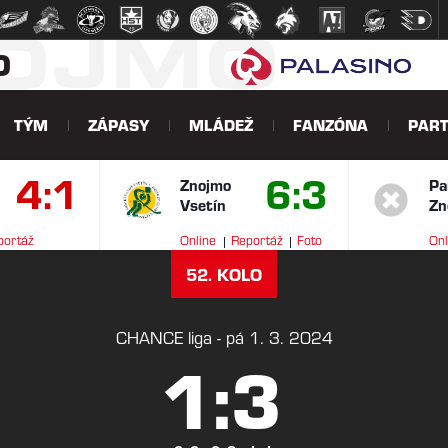
NOJMO
O
TÝM
ZÁPASY
MLÁDEŽ
FANZÓNA
PART
4:1
6:3
Znojmo
Pa
Vsetín
Zn
portáž
Online
Reportáž
Foto
Onl
V
52. KOLO
CHANCE liga - pá 1. 3. 2024
1:3