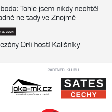
oda: Tohle jsem nikdy nechtěl
hodně ne tady ve Znojmě
9. 2. 2024
ezóny Orli hostí Kališníky
PARTNEŘI KLUBU