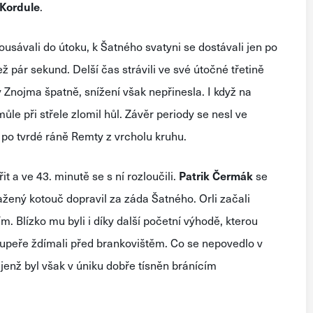
 Kordule
.
kousávali do útoku, k Šatného svatyni se dostávali jen po
ž pár sekund. Delší čas strávili ve své útočné třetině
y Znojma špatně, snížení však nepřinesla. I když na
le při střele zlomil hůl. Závěr periody se nesl ve
 po tvrdé ráně Remty z vrcholu kruhu.
t a ve 43. minutě se s ní rozloučili.
Patrik Čermák
se
ažený kotouč dopravil za záda Šatného. Orli začali
m. Blízko mu byli i díky další početní výhodě, kterou
soupeře ždímali před brankovištěm. Co se nepovedlo v
 jenž byl však v úniku dobře tísněn bránícím