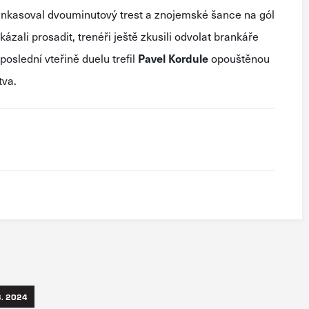
 inkasoval dvouminutový trest a znojemské šance na gól
kázali prosadit, trenéři ještě zkusili odvolat brankáře
poslední vteřině duelu trefil
Pavel Kordule
opouštěnou
tva.
3. 2024