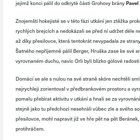
jejímž konci pálil do odkryté části Grohovy brány
Pavel
Znojemští hokejisté se v této fázi utkání jen ztěžka pro
rychlých brejcích a nedokázali se před ní udržet déle ne
až díky přesilovce, která tentokrát nevypadala ze stran
Šatného nepříjemně pálil Berger, Hruška zase ke své smů
vyrovnaném duchu, navíc Orli byli blízko gólové radosti
Domácí se ale s nulou na své straně skóre nechtěli smíři
nejrychleji zorientoval v předbrankovém prostoru a vyr
pomalu přebírat aktivitu v utkání a hnali se za vyrovnání
stejně jako tu předchozí nesehráli vůbec zle a svého 
přesilovce, mohl napravit již ve hře pět na pět Beránek,
protihráčem.