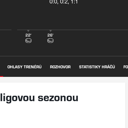
0:0, 0:2, 1:1
22'
26'
OHLASY TRENÉRŮ
ROZHOVOR
STATISTIKY HRÁČŮ
FO
 ligovou sezonou