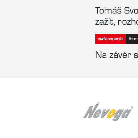
Tomáš Svob
zažít, roz
NAŠI SOUPEŘI
ČT 2
Na závěr s