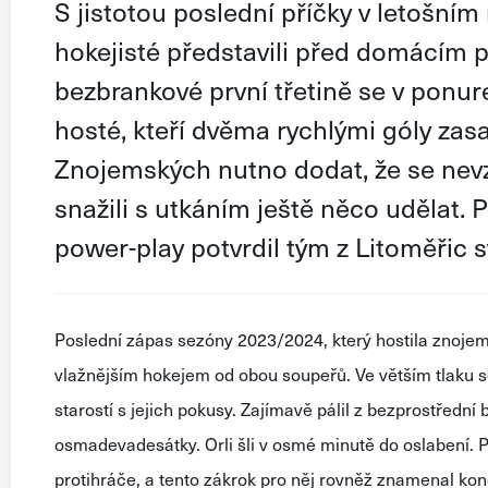
S jistotou poslední příčky v letošní
hokejisté představili před domácím p
bezbrankové první třetině se v ponur
hosté, kteří dvěma rychlými góly zasad
Znojemských nutno dodat, že se nevzd
snažili s utkáním ještě něco udělat. P
power-play potvrdil tým z Litoměřic 
Poslední zápas sezóny 2023/2024, který hostila znoje
vlažnějším hokejem od obou soupeřů. Ve větším tlaku se
starostí s jejich pokusy. Zajímavě pálil z bezprostřední
osmadevadesátky. Orli šli v osmé minutě do oslabení. P
protihráče, a tento zákrok pro něj rovněž znamenal ko