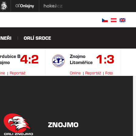
NEŘI
ORLÍ SRDCE
4:2
1:3
rdubice B
Znojmo
ojmo
Litoměřice
ine
Reportáž
Online
Reportáž
Foto
ideo
ZNOJMO