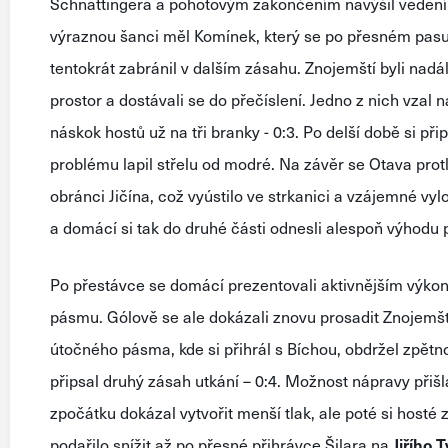
Schnattingera a pohotovým zakončením navýšil vedení - 
výraznou šanci měl Komínek, který se po přesném pas
tentokrát zabránil v dalším zásahu. Znojemští byli nad
prostor a dostávali se do přečíslení. Jedno z nich vzal 
náskok hostů už na tři branky - 0:3. Po delší době si př
problému lapil střelu od modré. Na závěr se Otava prot
obránci Jičína, což vyústilo ve strkanici a vzájemné vyl
a domácí si tak do druhé části odnesli alespoň výhodu p
Po přestávce se domácí prezentovali aktivnějším výko
pásmu. Gólově se ale dokázali znovu prosadit Znojemšt
útočného pásma, kde si přihrál s Bíchou, obdržel zpětn
připsal druhý zásah utkání – 0:4. Možnost nápravy přišla
zpočátku dokázal vytvořit menší tlak, ale poté si hosté
podařilo snížit až po přesné přihrávce Šilara na
Jiřího
T