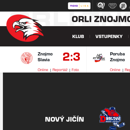
ORLI Z
ORLI ZNOJM
KLUB
VSTUPENKY
2:3
Znojmo
Poruba
Slavia
Znojmo
Online
Reportáž
Foto
Online
Re
NOVÝ JIČÍN