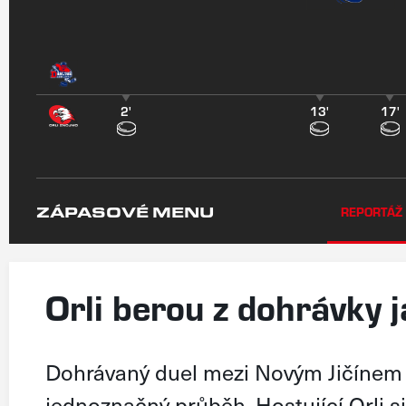
2'
13'
17'
ZÁPASOVÉ MENU
REPORTÁŽ
Orli berou z dohrávky 
Dohrávaný duel mezi Novým Jičínem
jednoznačný průběh. Hostující Orli si