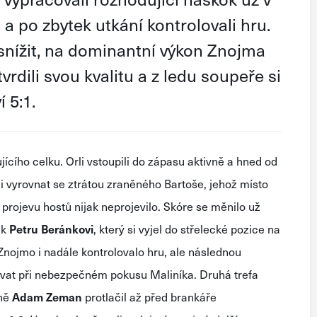
li a po zbytek utkání kontrolovali hru.
snížit, na dominantní výkon Znojma
vrdili svou kvalitu a z ledu soupeře si
 5:1.
jícího celku. Orli vstoupili do zápasu aktivně a hned od
li vyrovnat se ztrátou zraněného Bartoše, jehož místo
projevu hostů nijak neprojevilo. Skóre se měnilo už
 k
Petru
Beránkovi
, který si vyjel do střelecké pozice na
 Znojmo i nadále kontrolovalo hru, ale následnou
ovat při nebezpečném pokusu Maliníka. Druhá trefa
dně
Adam
Zeman
protlačil až před brankáře