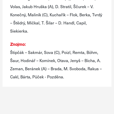
Volas, Jakub Hruška (A), D. Stratil, Ščurek – V.
Konečný, Maliník (C), Kuchařík – Flok, Berka, Tvrdý
– Štědrý, Mičkal, T. Šilar – D. Handl, Capil,
Siekierka.
Znojmo:
Štipčák – Sakmár, Sova (C), Poizl, Remta, Böhm,
Šaur, Hodinář – Komínek, Otava, Jenyš – Bícha, A.
Zeman, Beránek (A) – Brada, M. Svoboda, Rakus –
Cakl, Bárta, Půček - Pozděna.