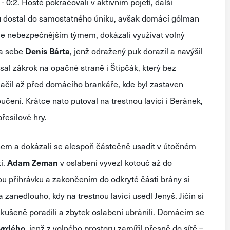
0:2. Hosté pokračovali v aktivním pojetí, další
u dostal do samostatného úniku, avšak domácí gólman
ále nebezpečnějším týmem, dokázali využívat volný
na sebe
Denis
Bárta
, jenž odražený puk dorazil a navýšil
ipsal zákrok na opačné straně i Štipčák, který bez
lačil až před domácího brankáře, kde byl zastaven
oučení. Krátce nato putoval na trestnou lavici i Beránek,
řesilové hry.
nem a dokázali se alespoň částečně usadit v útočném
í.
Adam
Zeman
v oslabení vyvezl kotouč až do
ou přihrávku a zakončením do odkryté části brány si
 zanedlouho, kdy na trestnou lavici usedl Jenyš. Jičín si
 zkušeně poradili a zbytek oslabení ubránili. Domácím se
vrdého
, jenž z volného prostoru zamířil přesně do sítě –