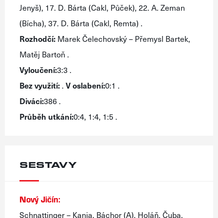
Jenyš), 17. D. Bárta (Cakl, Půček), 22. A. Zeman
(Bícha), 37. D. Bárta (Cakl, Remta) .
Rozhodčí:
Marek Čelechovský – Přemysl Bartek,
Matěj Bartoň .
Vyloučení:
3:3 .
Bez využití:
.
V oslabení:
0:1 .
Diváci:
386 .
Průběh utkání:
0:4, 1:4, 1:5 .
SESTAVY
Nový Jičín:
Schnattinger – Kania, Báchor (A), Holáň, Čuba,