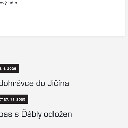
ový Jičín
5. 1. 2026
k dohrávce do Jičína
ČT 27. 11. 2025
pas s Ďábly odložen