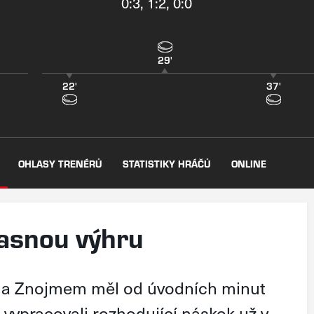
0:3, 1:2, 0:0
29'
22'
37'
OHLASY TRENÉRŮ
STATISTIKY HRÁČŮ
ONLINE
jasnou výhru
 a Znojmem měl od úvodních minut
 vypracovali rozhodující náskok už v