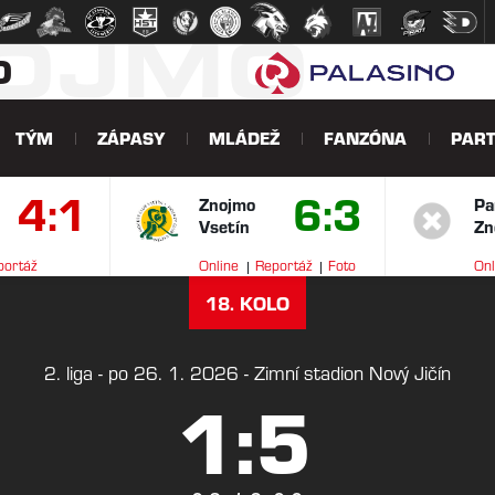
NOJMO
O
TÝM
ZÁPASY
MLÁDEŽ
FANZÓNA
PART
4:1
6:3
Znojmo
Pa
Vsetín
Zn
portáž
Online
Reportáž
Foto
Onl
V
18. KOLO
2. liga - po 26. 1. 2026 - Zimní stadion Nový Jičín
1:5