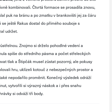
ktivně kombinovali. Čtvrtá formace se prosadila znovu,
al puk na bránu a po zmatku v brankovišti jej za čáru
ti se ještě Rakus dostal do přímého souboje s
al udržet.
eprůstřelnou. Znojmo si drželo pohodlné vedení a
ula spíše do středního pásma a počet střeleckých
ovat tlak a Štipčák musel zůstat pozorný, ale pokusy
ovali hru, uklízeli kotouč z nebezpečných prostor a
m také nepodařilo proměnit. Konečný výsledek odráží
t, vytvořili si výrazný náskok a i přes snahu
rávky si odváží tři body.