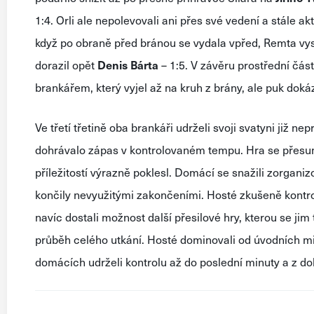
1:4. Orli ale nepolevovali ani přes své vedení a stále a
když po obraně před bránou se vydala vpřed, Remta vysl
dorazil opět
Denis
Bárta
– 1:5. V závěru prostřední čás
brankářem, který vyjel až na kruh z brány, ale puk dokáz
Ve třetí třetině oba brankáři udrželi svoji svatyni již n
dohrávalo zápas v kontrolovaném tempu. Hra se přesun
příležitostí výrazně poklesl. Domácí se snažili zorganiz
končily nevyužitými zakončeními. Hosté zkušeně kontrol
navíc dostali možnost další přesilové hry, kterou se ji
průběh celého utkání. Hosté dominovali od úvodních minu
domácích udrželi kontrolu až do poslední minuty a z doh