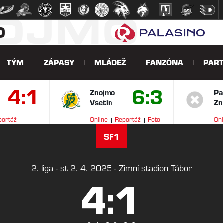
NOJMO
O
TÝM
ZÁPASY
MLÁDEŽ
FANZÓNA
PART
4:1
6:3
Znojmo
Pa
Vsetín
Zn
portáž
Online
Reportáž
Foto
Onl
V
SF1
2. liga - st 2. 4. 2025 - Zimní stadion Tábor
4:1