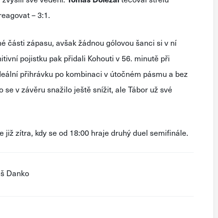
eagovat – 3:1.
né části zápasu, avšak žádnou gólovou šanci si v ní
ivní pojistku pak přidali Kohouti v 56. minutě při
deální přihrávku po kombinaci v útočném pásmu a bez
se v závěru snažilo ještě snížit, ale Tábor už své
 již zítra, kdy se od 18:00 hraje druhý duel semifinále.
áš Danko