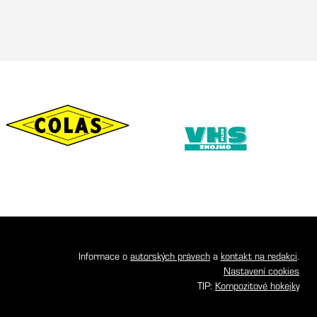
Informace o
autorských právech
a
kontakt na redakci
.
Nastavení cookies
TIP:
Kompozitové hokejky