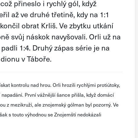
ož přineslo i rychlý gól, když
řil až ve druhé třetině, kdy na 1:1
ončil obrat Krliš. Ve zbytku utkání
ě svůj náskok navyšovali. Orli už na
padli 1:4. Druhý zápas série je na
adionu v Táboře.
at kontrolu nad hrou. Orli hrozili rychlými protiútoky,
 napadání. První vážnější šance přišla, když domácí
ou z mezikruží, ale znojemský gólman byl pozorný. Ve
však s touto výhodnou se Znojemští nedokázali