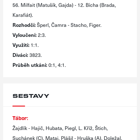
56. Milfait (Matušík, Gajda) - 12. Bícha (Brada,
Karafiát).
Rozhodčí:
Šperl, Čamra - Stacho, Figer.
Vyloučení:
2:3.
Využití:
1:1.
Diváci:
3823.
Průběh utkání:
0:1, 4:1.
SESTAVY
Tábor:
Žajdlík - Hajič, Hubata, Piegl, L. Kříž, Štich,
Suchánek (C), Matai, Plášil - Hruška (A), Doležal,