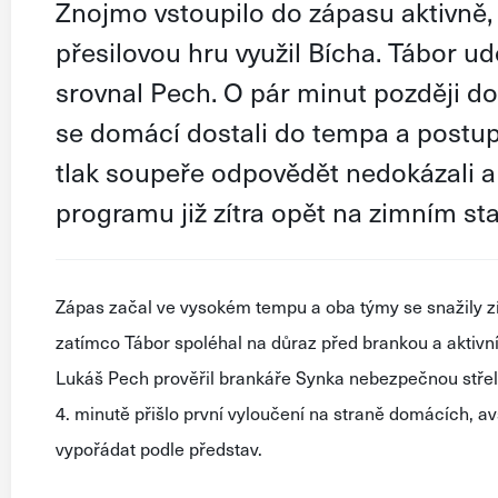
Znojmo vstoupilo do zápasu aktivně, c
přesilovou hru využil Bícha. Tábor ude
srovnal Pech. O pár minut později dok
se domácí dostali do tempa a postupn
tlak soupeře odpovědět nedokázali a 
programu již zítra opět na zimním st
Zápas začal ve vysokém tempu a oba týmy se snažily získ
zatímco Tábor spoléhal na důraz před brankou a aktivní
Lukáš Pech prověřil brankáře Synka nebezpečnou střel
4. minutě přišlo první vyloučení na straně domácích, a
vypořádat podle představ.