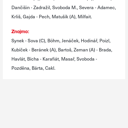
Dančišin - Zadražil, Svoboda M., Severa - Adamec,
Krliš, Gajda - Pech, Matušík (A), Milfait.
Znojmo:
Synek - Sova (C), Böhm, Jenáček, Hodinář, Poizl,
Kubíček - Beránek (A), Bartoš, Zeman (A) - Brada,
Havlát, Bícha - Karafiát, Masař, Svoboda -
Pozděna, Bárta, Cakl.