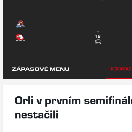
12'
ZÁPASOVÉ MENU
REPORTÁŽ
Orli v prvním semifiná
nestačili