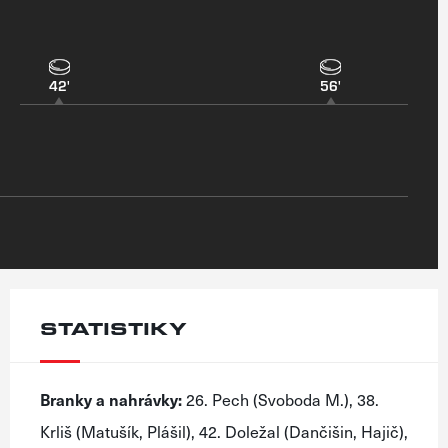
42'
56'
STATISTIKY
Branky a nahrávky:
26. Pech (Svoboda M.), 38.
Krliš (Matušík, Plášil), 42. Doležal (Dančišin, Hajič),