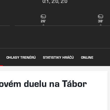
0:1, 2:0, 2:0
26'
38'
OHLASY TRENÉRŮ
STATISTIKY HRÁČŮ
ONLINE
lovém duelu na Tábor