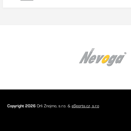
Copyright 2026
Orli Znojmo, s.r.o. &
eSports.cz, s.r.o