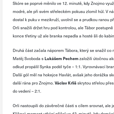
Skóre se poprvé měnilo ve 12. minutě, kdy Znojmo využil
modré, ale při svém střeleckém pokusu zlomil hůl. V 
dostal k puku v mezikruží, uvolnil se a prudkou ranou p
Orli snažili držet hru pod kontrolou, ale Tábor postupně
konce třetiny už ale branka nepadla a hosté šli do kab
Druhá část začala náporem Tábora, který se snažil co ne
Matěj Svoboda s
Lukášem
Pechem
založili útočnou ak
odkud propálil Synka podél tyče – 1:1. Vyrovnávací bran
Další gól měl na hokejce Havlát, avšak jeho dorážka sk
další rána pro Znojmo.
Václav
Krliš
skrytou střelou přes
do vedení – 2:1.
Orli nastoupili do závěrečné části s cílem srovnat, ale 
Klíčový moment utkání přišel ve 42. minutě, kdy domácí