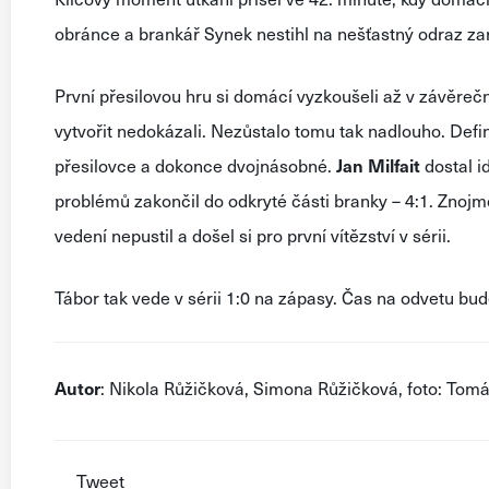
obránce a brankář Synek nestihl na nešťastný odraz zar
První přesilovou hru si domácí vyzkoušeli až v závěreč
vytvořit nedokázali. Nezůstalo tomu tak nadlouho. Definit
přesilovce a dokonce dvojnásobné.
Jan
Milfait
dostal i
problémů zakončil do odkryté části branky – 4:1. Znojmo 
vedení nepustil a došel si pro první vítězství v sérii.
Tábor tak vede v sérii 1:0 na zápasy. Čas na odvetu bude
Autor
: Nikola Růžičková, Simona Růžičková, foto: Tom
Tweet