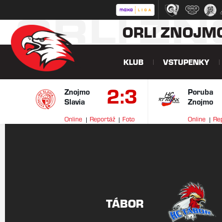
ORLI Z
ORLI ZNOJM
KLUB
VSTUPENKY
2:3
Znojmo
Poruba
Slavia
Znojmo
Online
Reportáž
Foto
Online
Re
TÁBOR