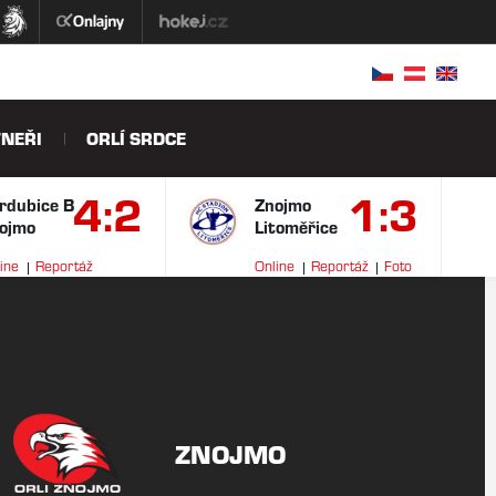
NEŘI
ORLÍ SRDCE
4:2
1:3
rdubice B
Znojmo
ojmo
Litoměřice
ine
Reportáž
Online
Reportáž
Foto
ideo
ZNOJMO