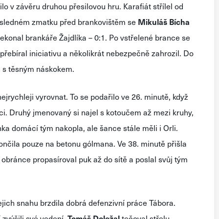
o v závěru druhou přesilovou hru. Karafiát střílel od
následném zmatku před brankovištěm se
Mikuláš
Bícha
řekonal brankáře Žajdlíka – 0:1. Po vstřelené brance se
 přebíral iniciativu a několikrát nebezpečně zahrozil. Do
in s těsným náskokem.
jrychleji vyrovnat. To se podařilo ve 26. minutě, když
ci. Druhý jmenovaný si najel s kotoučem až mezi kruhy,
ka domácí tým nakopla, ale šance stále měli i Orli.
ončila pouze na betonu gólmana. Ve 38. minutě přišla
 obránce propasíroval puk až do sítě a poslal svůj tým
jejich snahu brzdila dobrá defenzivní práce Tábora.
 zvýšili své vedení.
Tomáš
Doležal
tečoval střelu