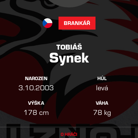
BRANKÁŘ
TOBIÁŠ
Synek
NAROZEN
HŮL
3.10.2003
levá
VÝŠKA
VÁHA
178 cm
78 kg
O HRÁČI