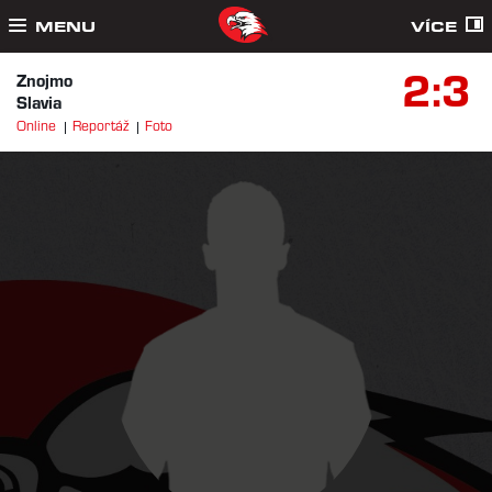
MENU
VÍCE
2:3
Znojmo
Slavia
Online
Reportáž
Foto