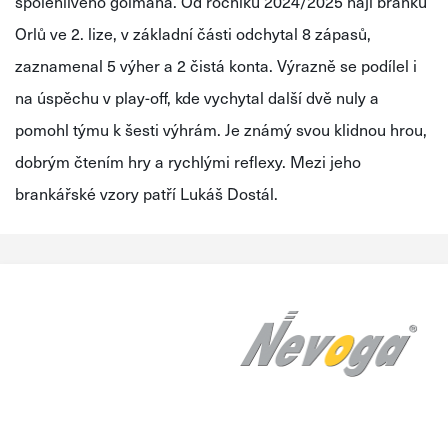
spolehlivého gólmana. Od ročníku 2024/2025 hájí branku
Orlů ve 2. lize, v základní části odchytal 8 zápasů,
zaznamenal 5 výher a 2 čistá konta. Výrazně se podílel i
na úspěchu v play-off, kde vychytal další dvě nuly a
pomohl týmu k šesti výhrám. Je známý svou klidnou hrou,
dobrým čtením hry a rychlými reflexy. Mezi jeho
brankářské vzory patří Lukáš Dostál.