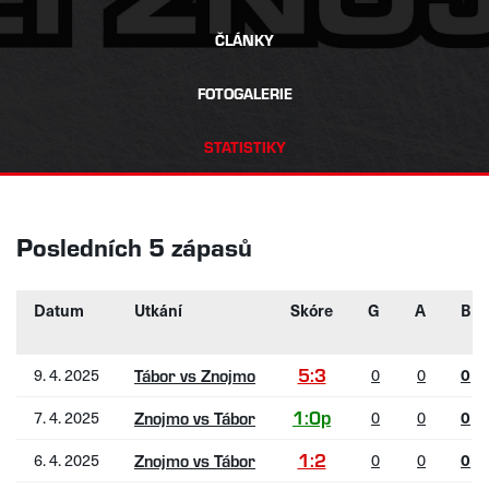
ČLÁNKY
FOTOGALERIE
STATISTIKY
Posledních 5 zápasů
Datum
Utkání
Skóre
G
A
B
5:3
9. 4. 2025
0
0
0
Tábor vs Znojmo
1:0p
7. 4. 2025
0
0
0
Znojmo vs Tábor
1:2
6. 4. 2025
0
0
0
Znojmo vs Tábor