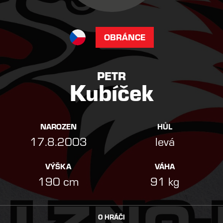
OBRÁNCE
PETR
Kubíček
NAROZEN
HŮL
17.8.2003
levá
VÝŠKA
VÁHA
190 cm
91 kg
O HRÁČI