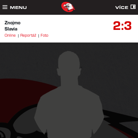
MENU
VÍCE
2:3
Znojmo
Slavia
Online
Reportáž
Foto