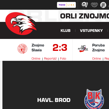
ORLI Z
ORLI ZNOJM
KLUB
VSTUPENKY
2:3
Znojmo
Poruba
Slavia
Znojmo
Online
Reportáž
Foto
Online
Re
HAVL. BROD