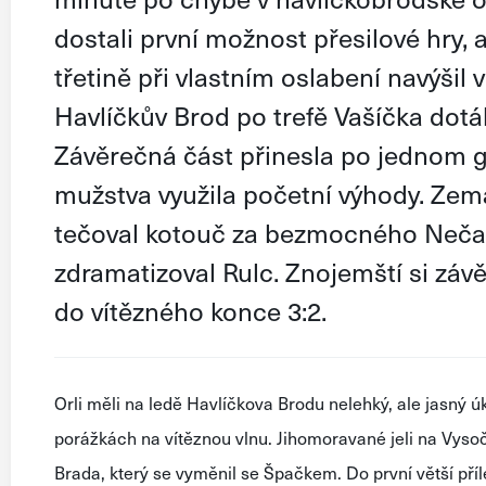
dostali první možnost přesilové hry, a
třetině při vlastním oslabení navýši
Havlíčkův Brod po trefě Vašíčka dotáh
Závěrečná část přinesla po jednom g
mužstva využila početní výhody. Zem
tečoval kotouč za bezmocného Neča
zdramatizoval Rulc. Znojemští si závě
do vítězného konce 3:2.
Orli měli na ledě Havlíčkova Brodu nelehký, ale jasný úko
porážkách na vítěznou vlnu. Jihomoravané jeli na Vyso
Brada, který se vyměnil se Špačkem. Do první větší příl