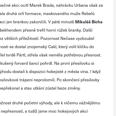
pečné akci ocitl Marek Brada, nahrávku Urbana však za
ala druhá orlí formace, maskovaného muže Rebelů
řeci jen brankou zakončili. V páté minutě
Mikuláš Bícha
ekhendem přesně trefil horní růžek branky. Další
ez větších příležitostí. Pozornost Nečase vyzkoušel
osti se dostal znojemský Cakl, který volil kličku do
lel tvrdě Pártl, střela však neměla potřebnou přesnost.
zkušený forvard šancí pohrdl. Na první přesilovku si
ýhodu dostali k dispozici hokejisté z města vína. I když
esilovkové trápení neprolomili. Po skončení přesilovky
epřekonal a stav utkání zůstal beze změny.
ožnost druhé početní výhody, ale k ničemu vážnějšímu
a nepřesností, a tudíž jsme moc hokejových akcí