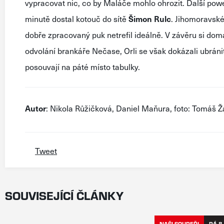
vypracovat nic, co by Maláče mohlo ohrozit. Další powe
minutě dostal kotouč do sítě
Šimon Rulc
. Jihomoravské
dobře zpracovaný puk netrefil ideálně. V závěru si domá
odvolání brankáře Nečase, Orli se však dokázali ubránit 
posouvají na páté místo tabulky.
Autor
: Nikola Růžičková, Daniel Maňura, foto: Tomáš Ž
Tweet
SOUVISEJÍCÍ ČLÁNKY
NAŠI SOUPEŘI
PÁ 8