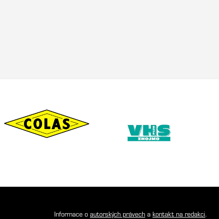
Informace o
autorských právech
a
kontakt na redakci
.