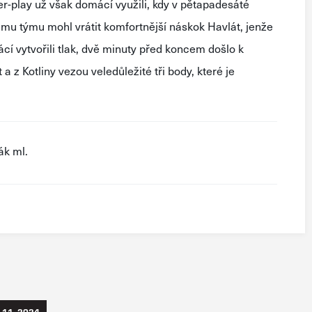
r-play už však domácí využili, kdy v pětapadesáté
mu týmu mohl vrátit komfortnější náskok Havlát, jenže
cí vytvořili tlak, dvě minuty před koncem došlo k
a z Kotliny vezou veledůležité tři body, které je
ák ml.
. 11. 2024