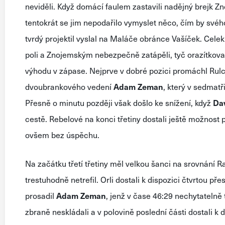
neviděli. Když domácí faulem zastavili nadějný brejk Znoj
tentokrát se jim nepodařilo vymyslet něco, čím by svého
tvrdý projektil vyslal na Maláče obránce Vašíček. Cele
poli a Znojemským nebezpečně zatápěli, tyč orazítkoval T
výhodu v zápase. Nejprve v dobré pozici promáchl Rulc 
dvoubrankového vedení
Adam Zeman
, který v sedmatř
Přesně o minutu později však došlo ke snížení, když
Da
cestě. Rebelové na konci třetiny dostali ještě možnost 
ovšem bez úspěchu.
Na začátku třetí třetiny měl velkou šanci na srovnání Ra
trestuhodně netrefil. Orli dostali k dispozici čtvrtou př
prosadil
Adam Zeman
, jenž v čase 46:29 nechytatelně
zbraně neskládali a v polovině poslední části dostali k 