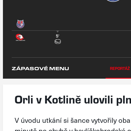
5'
ZÁPASOVÉ MENU
REPORTÁŽ
Orli v Kotlině ulovili p
V úvodu utkání si šance vytvořily oba 
minutě po chybě v havlíčkobrodské ob