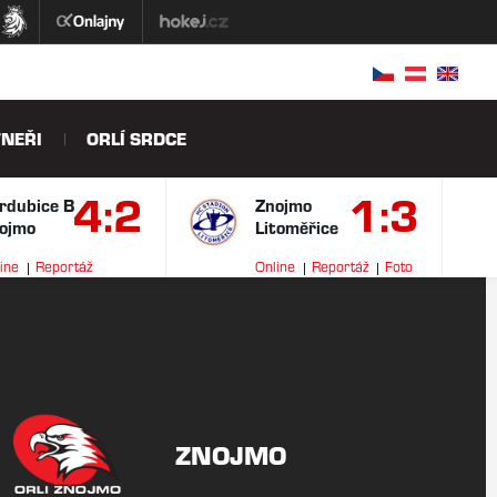
NEŘI
ORLÍ SRDCE
4:2
1:3
rdubice B
Znojmo
ojmo
Litoměřice
ine
Reportáž
Online
Reportáž
Foto
ideo
ZNOJMO