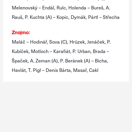
Melenovský – Endál, Rulc, Holenda – Bureš, A.
Rauš, P. Kuchta (A) – Kopic, Dymák, Pártl – Střecha
Znojmo:
Maláč – Hodinář, Sova (C), Hrůzek, Jenáček, P.
Kubíček, Motloch – Karafiát, P. Urban, Brada –
Špaček, A. Zeman (A), P. Beránek (A) – Bícha,
Havlát, T. Pigl – Denis Bárta, Masař, Cakl