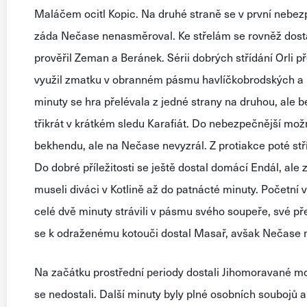
Maláčem ocitl Kopic. Na druhé straně se v první nebez
záda Nečase nenasměroval. Ke střelám se rovněž dost
prověřil Zeman a Beránek. Sérii dobrých střídání Orli p
využil zmatku v obranném pásmu havlíčkobrodských a b
minuty se hra přelévala z jedné strany na druhou, ale b
třikrát v krátkém sledu Karafiát. Do nebezpečnější možn
bekhendu, ale na Nečase nevyzrál. Z protiakce poté stří
Do dobré příležitosti se ještě dostal domácí Endál, ale 
museli diváci v Kotlině až do patnácté minuty. Početní v
celé dvě minuty strávili v pásmu svého soupeře, své př
se k odraženému kotouči dostal Masař, avšak Nečase n
Na začátku prostřední periody dostali Jihomoravané m
se nedostali. Další minuty byly plné osobních soubojů 