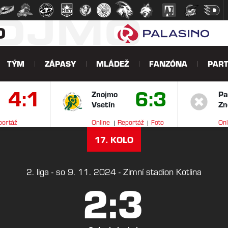
NOJMO
O
TÝM
ZÁPASY
MLÁDEŽ
FANZÓNA
PART
4:1
6:3
Znojmo
Pa
Vsetín
Zn
portáž
Online
Reportáž
Foto
Onl
V
17. KOLO
2. liga - so 9. 11. 2024 - Zimní stadion Kotlina
2:3