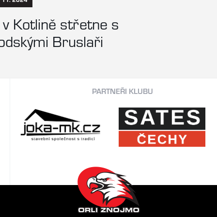
v Kotlině střetne s
odskými Bruslaři
PARTNEŘI KLUBU