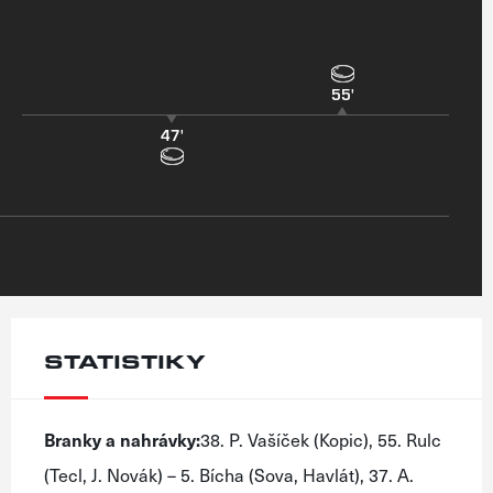
55'
47'
STATISTIKY
Branky a nahrávky:
38. P. Vašíček (Kopic), 55. Rulc
(Tecl, J. Novák) – 5. Bícha (Sova, Havlát), 37. A.