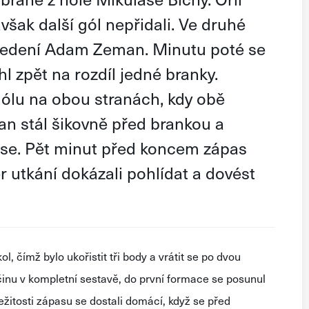
však další gól nepřidali. Ve druhé
l vedení Adam Zeman. Minutu poté se
l zpět na rozdíl jedné branky.
ólu na obou stranách, kdy obě
an stál šikovně před brankou a
se. Pět minut před koncem zápas
r utkání dokázali pohlídat a dovést
l, čímž bylo ukořistit tři body a vrátit se po dvou
činu v kompletní sestavě, do první formace se posunul
ežitosti zápasu se dostali domácí, když se před