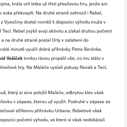
ma, hrála orlí letka už třetí přesilovou hru, jenže ani
 soka překvapili. Na druhé straně zahrozil i Rebel,
k z Vysočiny dostal rovněž k dispozici výhodu muže v
ecl. Rebel zvýšil svoji aktivitu a získal druhou početní
a na druhé straně poslal Orly v oslabení do
icáté minutě využil dobré přihrávky Petra Beránka.
vid Vašíček
tvrdou ránou propálil vše, co mu stálo v
přesilové hry. Na Maláče vyslali pokusy Novák a Tecl,
uš, který si sice položil Maláče, odkrytou klec však
esilovku v zápase, kterou už využil. Podruhé v zápase se
 tečoval střílenou přihrávku Urbana. Rebelové však
dispozici početní výhodu, ve které si však nedokázali