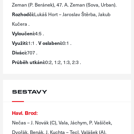
Zeman (P. Beránek), 47. A. Zeman (Sova, Urban).
Rozhodčí:
Lukáš Hort – Jaroslav Štěrba, Jakub
Kučera .
Vyloučení:
4:5 .
Využití:
1:1 .
V oslabení:
0:1 .
Diváci:
707 .
Průběh utkání:
0:2, 1:2, 1:3, 2:3 .
SESTAVY
Havl. Brod:
Nečas – J. Novák (C), Vala, Jáchym, P. Vašíček,
Dvořák, Benák, J. Kuchta – Tecl, Valášek (A),