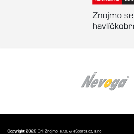
Znojmo se 
havlíčkobr
Copyright 2026
Orli Znojmo, s.r.o. &
eSports.cz, s.r.o