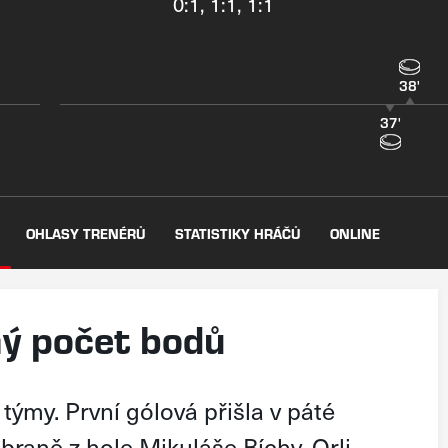
0:1, 1:1, 1:1
38'
37'
OHLASY TRENÉRŮ
STATISTIKY HRÁČŮ
ONLINE
lný počet bodů
týmy. První gólová přišla v páté
raně z hole Mikuláše Bíchy. Orli