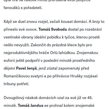
fanoušků s pořadateli.
Když se duel znovu rozjel, začali kousat domácí. A brzy to
přineslo své ovoce.
Tomáš Svoboda
dostal po rozebrání
vsetínské obrany ideální pobídku k tyčce, kterou prostě
nešlo nevyužít. Zakončit do prázdné klece bylo pro
nejproduktivnějšího hráče Orlů lahůdkou. Znojemskou
euforii ještě podpořil v poslední minutě prostředního
dějství
Pavel Jenyš
, jenž zůstal zapomenutý před
Romančíkovou svatyní a po přihrávce Hrušky rozjásal
tribuny potřetí.
Dvougólový náskok domácích vzal za své již ve 45.
minutě.
Tomáš Jandus
se prohnal kolem znojemské