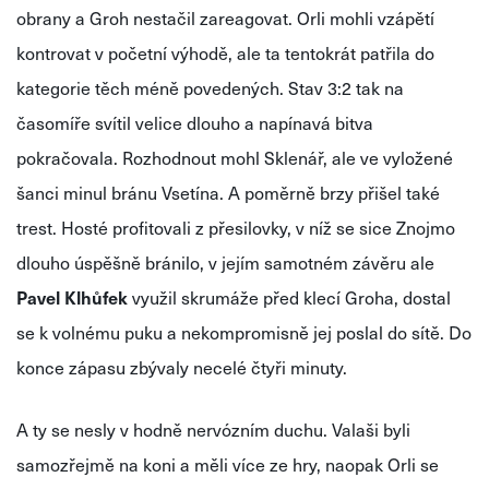
obrany a Groh nestačil zareagovat. Orli mohli vzápětí
kontrovat v početní výhodě, ale ta tentokrát patřila do
kategorie těch méně povedených. Stav 3:2 tak na
časomíře svítil velice dlouho a napínavá bitva
pokračovala. Rozhodnout mohl Sklenář, ale ve vyložené
šanci minul bránu Vsetína. A poměrně brzy přišel také
trest. Hosté profitovali z přesilovky, v níž se sice Znojmo
dlouho úspěšně bránilo, v jejím samotném závěru ale
Pavel Klhůfek
využil skrumáže před klecí Groha, dostal
se k volnému puku a nekompromisně jej poslal do sítě. Do
konce zápasu zbývaly necelé čtyři minuty.
A ty se nesly v hodně nervózním duchu. Valaši byli
samozřejmě na koni a měli více ze hry, naopak Orli se