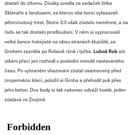
dostali do útlumu. Diváky zvedla ze sedaček bitka
Sklenáře s Jandusem, za kterou oba borci vyfasovali
pětiminutový trest. Skóre 3:3 však zůstalo neměnné, a na
řadu se tak dostalo prodloužení. V něm si vypracovali
velké šance hokejisté na obou stranách kluziště, za
Grohem zazněla po Robově ráně i tyčka.
Luboš Rob
ale
utkání přeci jen rozhodl v poslední minutě nastaveného
času. Po vyhraném vhazování zůstal osamocený před
znojemskou klecí, položil si Groha a přehodil puk přes
jeho beton. Dva body si tak nakonec odváží hosté, jeden
zůstává ve Znojmě.