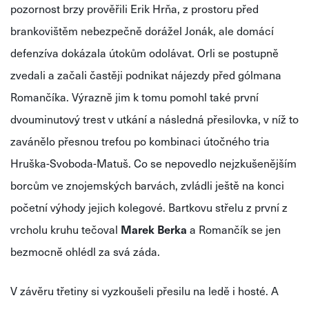
pozornost brzy prověřili Erik Hrňa, z prostoru před
brankovištěm nebezpečně dorážel Jonák, ale domácí
defenzíva dokázala útokům odolávat. Orli se postupně
zvedali a začali častěji podnikat nájezdy před gólmana
Romančíka. Výrazně jim k tomu pomohl také první
dvouminutový trest v utkání a následná přesilovka, v níž to
zavánělo přesnou trefou po kombinaci útočného tria
Hruška-Svoboda-Matuš. Co se nepovedlo nejzkušenějším
borcům ve znojemských barvách, zvládli ještě na konci
početní výhody jejich kolegové. Bartkovu střelu z první z
vrcholu kruhu tečoval
Marek Berka
a Romančík se jen
bezmocně ohlédl za svá záda.
V závěru třetiny si vyzkoušeli přesilu na ledě i hosté. A