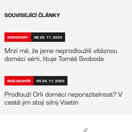
SOUVISEJÍCÍ ČLÁNKY
ROZHOVORY
NE 26. 11. 2023
Mrzí mě, že jsme neprodloužili vítěznou
domácí sérii, lituje Tomáš Svoboda
NAŠI SOUPEŘI
PÁ 24. 11. 2023
Prodlouží Orli domácí neporazitelnost? V
cestě jim stojí silný Vsetín