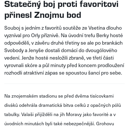
Statečný boj proti favoritovi
přinesl Znojmu bod
Souboj s jedním z favoritů soutěže ze Vsetína dlouho
vyzníval pro Orly příznivě. Na úvodní trefu Berky hosté
odpověděli, v závěru druhé třetiny se ale po brankách
Svobody a Jenyše dostali domácí do dvougólového
vedení. Jenže hosté nesložili zbraně, ve třetí části
vyrovnali skóre a půl minuty před koncem prodloužení
rozhodli atraktivní zápas se spoustou šancí pro sebe.
Na znojemském stadionu se před dvěma tisícovkami
diváků odehrála dramatická bitva celků z opačných pólů
tabulky. Valaši přijížděli na jih Moravy jako favorité a v
úvodních minutách byli také nebezpečnější. Grohovu