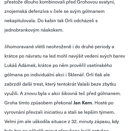
přestože dlouho kombinovali před Grohovou svatyní,
znojemská defenzíva v čele se svým gólmanem
nekapitulovala. Do kabin tak Orli odcházeli s
jednobrankovým náskokem.
Jihomoravané vlétli neohroženě i do druhé periody a
krátce po návratu na led mohl navýšit vedení svých barev
Lukáš Adámek, krátce po něm prověřil vsetínského
gólmana po individuální akci i Sklenář. Orlí tlak ale
zabrzdil další trest, který tentokrát Valaši beze zbytku
využili. A znovu byla v akci šikovná teč před gólmanem.
Groha tímto způsobem překonal
Jan Kern
. Hosté po
vyrovnání převzali iniciativu a stali se lepším týmem.
Velmi jim ale uškodila situace z 32. minuty zápasu, kdy
byla hra na několik minut přerušena kvůli potyčce