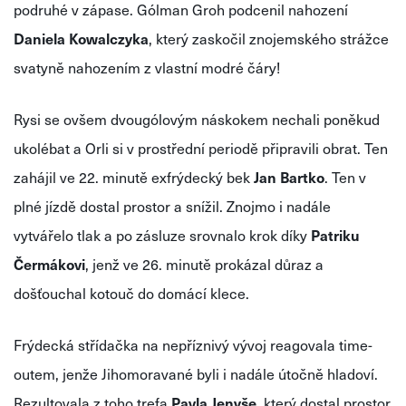
podruhé v zápase. Gólman Groh podcenil nahození
Daniela Kowalczyka
, který zaskočil znojemského strážce
svatyně nahozením z vlastní modré čáry!
Rysi se ovšem dvougólovým náskokem nechali poněkud
ukolébat a Orli si v prostřední periodě připravili obrat. Ten
zahájil ve 22. minutě exfrýdecký bek
Jan Bartko
. Ten v
plné jízdě dostal prostor a snížil. Znojmo i nadále
vytvářelo tlak a po zásluze srovnalo krok díky
Patriku
Čermákovi
, jenž ve 26. minutě prokázal důraz a
došťouchal kotouč do domácí klece.
Frýdecká střídačka na nepříznivý vývoj reagovala time-
outem, jenže Jihomoravané byli i nadále útočně hladoví.
Rezultovala z toho trefa
Pavla Jenyše
, který dostal prostor