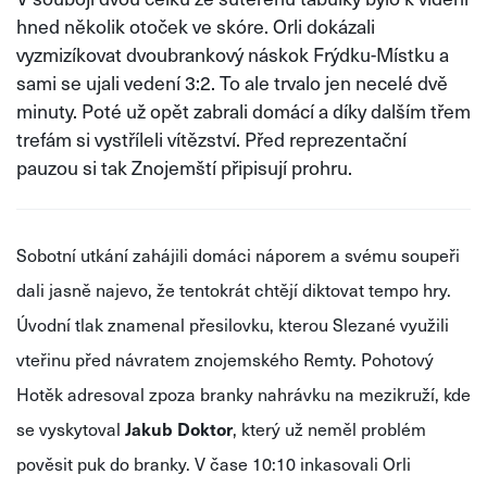
hned několik otoček ve skóre. Orli dokázali
vyzmizíkovat dvoubrankový náskok Frýdku-Místku a
sami se ujali vedení 3:2. To ale trvalo jen necelé dvě
minuty. Poté už opět zabrali domácí a díky dalším třem
trefám si vystříleli vítězství. Před reprezentační
pauzou si tak Znojemští připisují prohru.
Sobotní utkání zahájili domáci náporem a svému soupeři
dali jasně najevo, že tentokrát chtějí diktovat tempo hry.
Úvodní tlak znamenal přesilovku, kterou Slezané využili
vteřinu před návratem znojemského Remty. Pohotový
Hotěk adresoval zpoza branky nahrávku na mezikruží, kde
se vyskytoval
Jakub Doktor
, který už neměl problém
pověsit puk do branky. V čase 10:10 inkasovali Orli