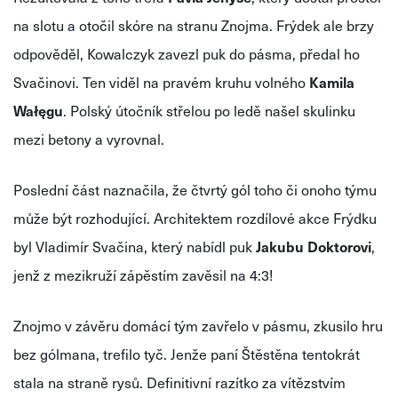
na slotu a otočil skóre na stranu Znojma. Frýdek ale brzy
odpověděl, Kowalczyk zavezl puk do pásma, předal ho
Svačinovi. Ten viděl na pravém kruhu volného
Kamila
Wałęgu
. Polský útočník střelou po ledě našel skulinku
mezi betony a vyrovnal.
Poslední část naznačila, že čtvrtý gól toho či onoho týmu
může být rozhodující. Architektem rozdílové akce Frýdku
byl Vladimír Svačina, který nabídl puk
Jakubu Doktorovi
,
jenž z mezikruží zápěstím zavěsil na 4:3!
Znojmo v závěru domácí tým zavřelo v pásmu, zkusilo hru
bez gólmana, trefilo tyč. Jenže paní Štěstěna tentokrát
stala na straně rysů. Definitivní razítko za vítězstvím