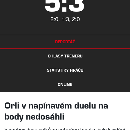
5:3
2:0, 1:3, 2:0
REPORTÁŽ
OHLASY TRENÉRŮ
STATISTIKY HRÁČŮ
ONLINE
Orli v napínavém duelu na
body nedosáhli
V souboji dvou celků ze suterénu tabulky bylo k vidění