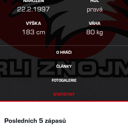
NAROZEN
HŮL
22.2.1997
pravá
VÝŠKA
VÁHA
183 cm
80 kg
O HRÁČI
ČLÁNKY
FOTOGALERIE
STATISTIKY
Posledních 5 zápasů