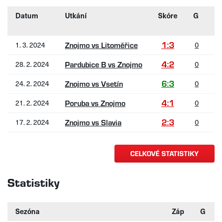
Datum
Utkání
Skóre
G
A
1:3
1. 3. 2024
0
0
Znojmo vs Litoměřice
4:2
28. 2. 2024
0
1
Pardubice B vs Znojmo
6:3
24. 2. 2024
0
1
Znojmo vs Vsetín
4:1
21. 2. 2024
0
1
Poruba vs Znojmo
2:3
17. 2. 2024
0
1
Znojmo vs Slavia
CELKOVÉ STATISTIKY
Statistiky
Sezóna
Záp
G