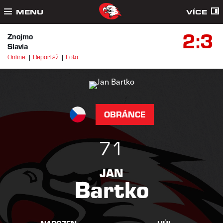
MENU
VÍCE
2:3
Znojmo
Slavia
Online
Reportáž
Foto
OBRÁNCE
71
JAN
Bartko