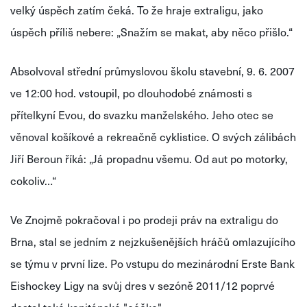
velký úspěch zatím čeká. To že hraje extraligu, jako
úspěch příliš nebere: „Snažím se makat, aby něco přišlo.“
Absolvoval střední průmyslovou školu stavební, 9. 6. 2007
ve 12:00 hod. vstoupil, po dlouhodobé známosti s
přítelkyní Evou, do svazku manželského. Jeho otec se
věnoval košíkové a rekreačně cyklistice. O svých zálibách
Jiří Beroun říká: „Já propadnu všemu. Od aut po motorky,
cokoliv…“
Ve Znojmě pokračoval i po prodeji práv na extraligu do
Brna, stal se jedním z nejzkušenějších hráčů omlazujícího
se týmu v první lize. Po vstupu do mezinárodní Erste Bank
Eishockey Ligy na svůj dres v sezóně 2011/12 poprvé