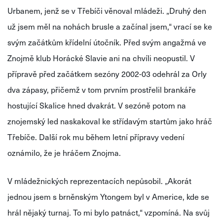
Urbanem, jenž se v Třebíči věnoval mládeži. „Druhý den
už jsem měl na nohách brusle a začínal jsem,“ vrací se ke
svým začátkům křídelní útočník. Před svým angažmá ve
Znojmě klub Horácké Slavie ani na chvíli neopustil. V
přípravě před začátkem sezóny 2002-03 odehrál za Orly
dva zápasy, přičemž v tom prvním prostřelil brankáře
hostující Skalice hned dvakrát. V sezóně potom na
znojemský led naskakoval ke střídavým startům jako hráč
Třebíče. Další rok mu během letní přípravy vedení
oznámilo, že je hráčem Znojma.
V mládežnických reprezentacích nepůsobil. „Akorát
jednou jsem s brněnským Ytongem byl v Americe, kde se
hrál nějaký turnaj. To mi bylo patnáct,“ vzpomíná. Na svůj