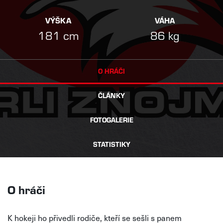
VÝŠKA
VÁHA
181 cm
86 kg
O HRÁČI
ČLÁNKY
FOTOGALERIE
STATISTIKY
O hráči
K hokeji ho přivedli rodiče, kteří se sešli s panem