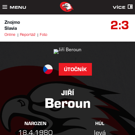
MENU
VÍCE
2:3
Znojmo
Slavia
Online
Reportáž
Foto
ÚTOČNÍK
JIŘÍ
Beroun
NAROZEN
HŮL
18.4.1980
levá