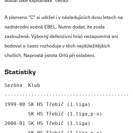
dostal také kapitánské "céčko".
A písmeno "C" si udržel i v následujících dvou letech na
nadnárodní scéně EBEL. Nutno dodat, že zcela
zaslouženě. Výborný defenzivní hráč nezapomíná ani
bodovat a často rozhoduje v těch nejdůležitějších
chvílích. Naprostá jistota Orlů při oslabení.
Statistiky
Sezóna  Klub                               
-------------------------------------------
1999-00 SK HS Třebíč (1.liga)              
        SK HS Třebíč (1.liga,p-o)          
2000-01 SK HS Třebíč (1.liga)              
        SK HS Třebíč (1.liga,p-o)          