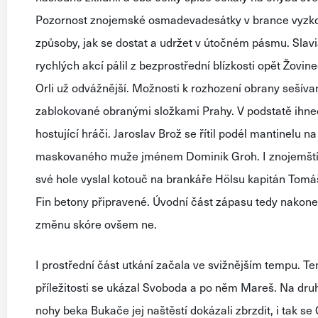
Pozornost znoj
emské osmadevadesátky v brance vyzk
způsoby, jak se dostat a udržet
v útočném pásmu. Slavi
rychlých akcí
pálil z bezprostřední blízkosti opět
Žovine
Orli už odvážnější. Možnosti k rozhození obrany s
ešíva
z
a
blokované
obranými složkami Prahy
.
V podstatě ihne
hostující hráči. Jaroslav Brož s
e
řítil podél mantinelu na
maskovaného muže jménem Dominik Groh. I znojemští si
své hole vyslal kotouč na brankáře
Hölsu
kapitán Tomáš 
Fin betony připravené. Úvodní část zápasu tedy
nakon
změnu skóre ovšem ne.
I
prostřední část utkání
začala ve svižnějším tempu. Ten
příležitosti
se ukázal
Svoboda a po
něm Mareš. Na dru
nohy
beka Bukače
jej naštěstí dokázali zbrzdit,
i tak s