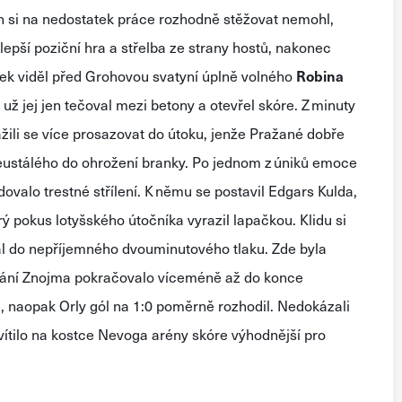
n si
na nedostatek práce
rozhodně stěžovat nemohl,
l
epší poziční hra a střelba ze strany hostů, nakonec
ček
viděl před Grohovou s
va
t
y
ní úplně volného
Robina
e
už
jej jen tečoval
mezi betony a otevřel skóre.
Z minuty
žili se více prosazovat do útoku
, jenže
P
ražané
dobře
eustálého
do
ohrožení
branky.
Po jednom z úniků
emoce
dovalo trestné střílení
. K němu se postavil
Edgars
Kulda,
rý pokus lotyšského útočníka vyrazil
lapačkou. Klidu
si
al do
nepříjemného
dvouminutového tlaku
.
Zde byla
vání Znojma pokračovalo víceméně až do
konce
j
, naopak Orly
gól na 1:0 poměrně rozhodil
. Nedokázali
vítilo na kostce
Nevoga
arény skóre výhodnější pro