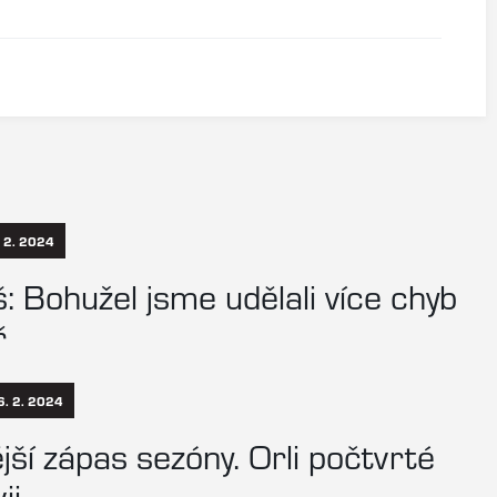
 2. 2024
: Bohužel jsme udělali více chyb
ř
6. 2. 2024
jší zápas sezóny. Orli počtvrté
ii