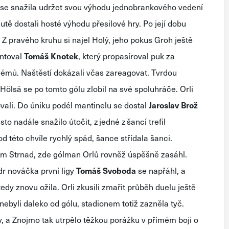
se snažila udržet svou výhodu jednobrankového vedení
nutě
dostali hosté výhodu
přesilové hry
.
Po její dobu
.
Z
pravého kruhu
si najel
Holý, jeho pokus Groh ještě
ntoval
Tomáš Knotek
, který propasíroval puk za
blémů.
Naštěstí dokázali včas zareagovat.
Tvrdou
Hölsä
se po tomto gólu zlobil na své spoluhráče.
Orli
vali.
Do úniku podél mantinelu se dostal
Jaroslav Brož
esto nadále snažilo
útočit, z jedné
z šancí trefil
od této chvíle rychlý spád, šance střídala šanci.
hem
Strnad, zde
gólman Orlů rovněž úspěšně zasáhl.
dr nováčka první ligy
Tomáš Svoboda
se napřáhl, a
tedy
znovu ožila.
Orli
zkusili
zmařit průběh duelu ještě
nebyli daleko od
gólu,
stadionem totiž zazněla tyč.
y, a Znojmo tak utrpělo
t
ě
ž
k
o
u
porážku v přímém boji o