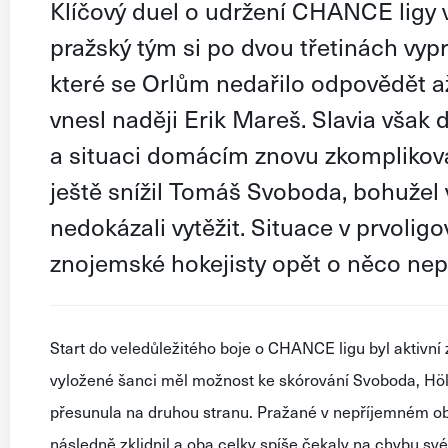
Klíčový duel o udržení CHANCE ligy 
pražský tým si po dvou třetinách vyp
které se Orlům nedařilo odpovědět a
vnesl naději Erik Mareš. Slavia však d
a situaci domácím znovu zkomplikoval
ještě snížil Tomáš Svoboda, bohužel v
nedokázali vytěžit. Situace v prvolig
znojemské hokejisty opět o něco nepř
Start do veledůležitého boje o CHANCE ligu byl aktivní 
vyložené šanci měl možnost ke skórování Svoboda
,
Hö
přesunula na druho
u stranu. Pražané v nepříjemném obl
následně
zklidnil
a
oba celky
spíše čekaly na chybu svéh