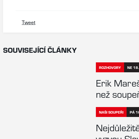
Tweet
SOUVISEJÍCÍ ČLÁNKY
ROZHOVORY
NE 18.
Erik Mareš
než soupe
NAŠI SOUPEŘI
PÁ 1
Nejdůležitě
vyzvou Slav