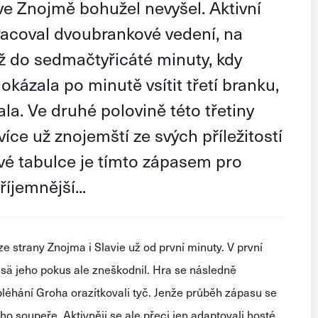
ve Znojmě bohužel nevyšel. Aktivní
racoval dvoubrankové vedení, na
ž do sedmačtyřicáté minuty, kdy
okázala po minutě vsítit třetí branku,
a. Ve druhé polovině této třetiny
íce už znojemští ze svých příležitostí
ové tabulce je tímto zápasem pro
íjemnější...
ze strany Znojma i Slavie už od
první minuty. V první
lsä
jeho pokus ale zneškodnil. Hra se následně
éhání Groha orazítkovali tyč.
Jenže průběh zápasu
se
o soupeře. Aktivněji se ale přeci jen adaptovali hosté.