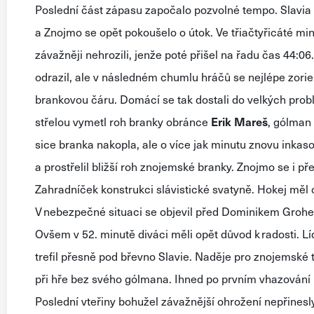
Poslední část zápasu započalo
pozvolné tempo
.
Slavia
a
Znojmo
se opět
pokoušelo
o útok.
Ve třiačtyřicáté
mi
závažněji nehrozili
, jenže poté
přišel
na řadu čas
44:06
odrazil
, ale v
následném chumlu hráčů se nejlépe zorie
brankovou
čáru.
Domácí se tak dostali do velkých pro
střelou
vymetl
roh branky
obránce
Erik Mareš
, gólman
sice
branka nakopla
, ale
o více jak minutu znovu inkaso
a
prostřelil
bližší roh
znojemské branky.
Znojmo se i př
Zahradníček konstrukci slávistické svatyně
.
Hokej měl
V nebezpečné situaci
se objevil před Dominikem Gro
Ovšem v
52. minutě
diváci
měli
opět důvod k radosti.
Lí
trefil přesně pod břevno
Slavie.
Naděje pro
znojemské 
při hře bez svého gólmana.
Ihned po prvním vhazování
Poslední vteřiny bohužel závažnější ohrožení nepřinesl