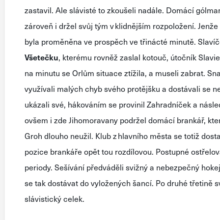
zastavil.
A
le
slávisté to zkoušeli nadále
. Domácí gólma
zároveň
i
držel svůj
tým
v
klidnějším
rozpoložení.
Jenže
byla proměněna ve prospě
ch
ve třinácté minutě.
Slaví
Všetečku
, kterému rovněž zaslal
kotouč
,
útočník Slavi
na minutu
se Orlům situace
ztížila
,
a
museli zabrat.
Sna
využívali
malých chyb svého
protějšku
a dostávali se
n
ukázali své, hákováním se
provinil
Zahradníček
a násle
ovšem
i zde
Jihomoravany
podržel domácí brankář, kte
Groh dlouho neužil.
Klub z hlavního města
se
totiž dost
pozice brankáře opět tou rozdílovou.
Postupné ostřelo
periody
.
Sešívání
předváděli
svižný
a nebezpečný
hoke
se tak
dostávat do
vy
ložených šancí
. Po druhé třetině
s
slávistický celek.