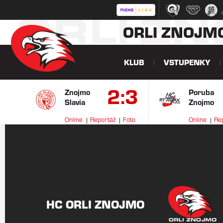
ORLI Z
ORLI ZNOJM
KLUB
VSTUPENKY
2:3
Znojmo
Poruba
Slavia
Znojmo
Online
Reportáž
Foto
Online
Re
HC ORLI ZNOJMO