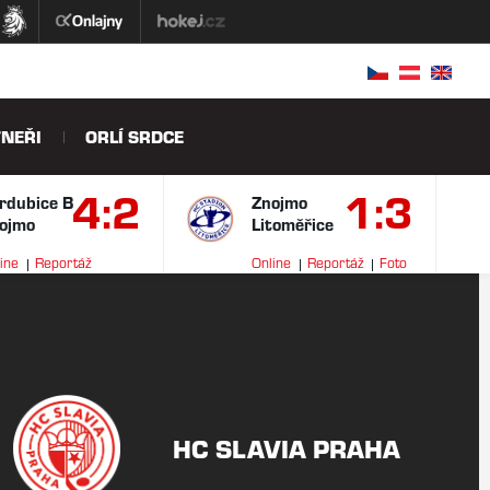
NEŘI
ORLÍ SRDCE
4:2
1:3
rdubice B
Znojmo
ojmo
Litoměřice
ine
Reportáž
Online
Reportáž
Foto
ideo
HC SLAVIA PRAHA