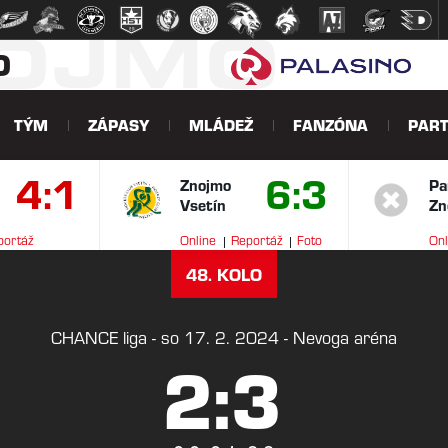
NOJMO
O
TÝM
ZÁPASY
MLÁDEŽ
FANZÓNA
PART
4:1
6:3
Znojmo
Pa
Vsetín
Zn
portáž
Online
Reportáž
Foto
Onl
V
48. KOLO
CHANCE liga - so 17. 2. 2024 - Nevoga aréna
2:3