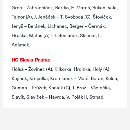
Groh – Zahradníček, Bartko, E. Mareš, Bukač, Vala,
Tejnor (A), J. Jenáček – T. Svoboda (C), Šťovíček,
Jenyš – Beránek, Lichanec, Berger – Čermák,
Hruška, Matuš (A) – J. Sedláček, Sklenář, L.
Adámek.
HC Slavia Praha:
Hölsä – Žovinec (A), Klikorka, Hrdinka, Holý (A),
Kajínek, Křepelka, Kremláček – Matě. Beran, Kulda,
Guman – Průžek, Knotek (C), J. Brož – Všetečka,
Slavík, Slavíček – Havrda, V. Polák II, Strnad.