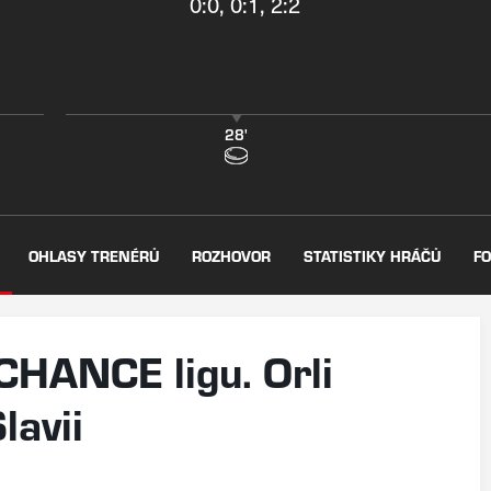
0:0, 0:1, 2:2
28'
OHLASY TRENÉRŮ
ROZHOVOR
STATISTIKY HRÁČŮ
FO
 CHANCE ligu. Orli
lavii