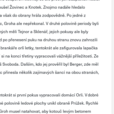
oušel
Žovinec
a Knotek. Znojmo nadále hledalo
a však do obrany hrála zodpovědně
.
P
o jedné z
c
, Groha ale nepřekonal.
V druhé polovině periody byli
ných měli
Tejnor
a Sklenář, jejich pokusy ale byly
d po přenesení puku na druhou stranu znovu zahrozili
 brankáře orlí letky, tentokrát ale
zafigurovala
lapačka
 na konci třetiny vypracovali vážněj
ší příležitost
i. Z
e
Svoboda. Dalším, kdo jej prověřil byl Berger
, zde měl
ec
přinesla
několik zajímavých šancí na obou stranách,
tokrát si první pokus vy
pracovali
domácí Orli.
V dobré
hé
polovině ledové plochy
unikl obraně
Průžek
. Rychlé
e Groh musel natahovat,
aby kotouč levým betonem