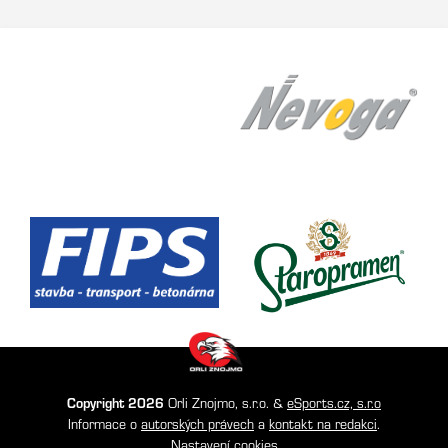
Copyright 2026
Orli Znojmo, s.r.o. &
eSports.cz, s.r.o
Informace o
autorských právech
a
kontakt na redakci
.
Nastavení cookies