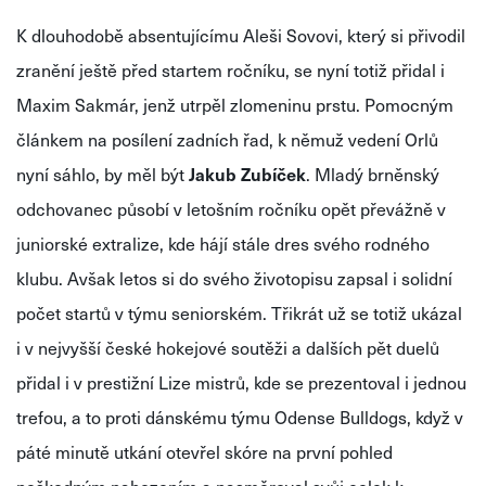
K dlouhodobě absentujícímu Aleši Sovovi, který si přivodil
zranění ještě před startem ročníku, se nyní totiž přidal i
Maxim
Sakmár
, jenž utrpěl zlomeninu prstu. Pomocným
článkem na posílení zadních řad, k němuž vedení Orlů
nyní sáhlo, by měl být
Jakub
Zubíček
.
Mladý brněnský
odchovanec působí v letošním ročníku opět převážně v
juniorské extralize, kde hájí stále dres svého rodného
klubu. Avšak letos si do svého životopisu zapsal i solidní
počet startů v týmu seniorském. Třikrát už se totiž ukázal
i v nejvyšší české hokejové soutěži a dalších pět duelů
přidal i v prestižní Lize mistrů, kde se prezentoval i jednou
trefou, a to proti dánskému týmu
Odense
Bulldogs
, když v
páté minutě utkání otevřel skóre na první pohled