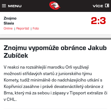
MENU
VÍCE
2:3
Znojmo
Slavia
Online
Reportáž
Foto
VLÁĎA JELEN, FOTO: IVO DOSTÁL
PÁ 7. 11. 2025
Znojmu vypomůže obránce Jakub
Zubíček
V reakci na rozsáhlejší marodku Orli využívají
možnosti střídavých startů z juniorského týmu
Komety, tudíž minimálně do nadcházejícího utkání s
Kopřivnicí zasáhne i právě devatenáctiletý obránce z
Brna, který má za sebou i zápasy v Tipsport extralize či
v CHL.