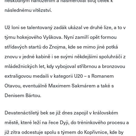
neškodným nahozením a nasměroval svůj celek k
následnému vítězství.
Už loni se talentovaný zadák ukázal ve druhé lize, a to v
týmu hokejového Vyškova. Nyní zamíří opět formou
střídavých startů do Znojma, kde se mimo jiné potká
znovu v jedné kabině i se svými někdejšími spoluhráči z
mládežnických let, kdy vybojoval stříbrnou a bronzovou
extraligovou medaili v kategorii U20 – s Romanem
Otavou, eventuálně Maximem
Sakmárem
a také s
Denisem Bártou.
Devatenáctiletý bek se již dnes zapojil v královském
městě, které leží na řece Dyji, do tréninkového procesu a
již zítra odcestuje spolu s týmem do Kopřivnice, kde by