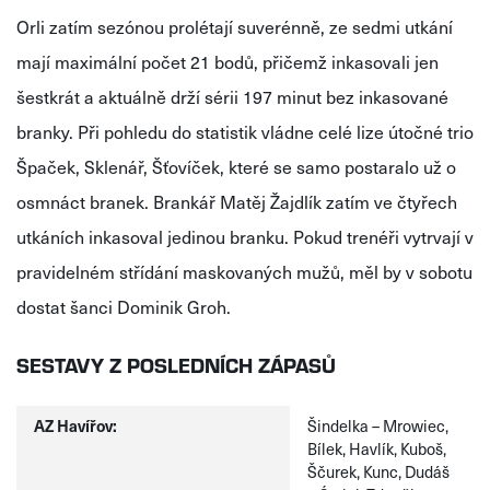
Orli zatím sezónou prolétají suverénně, ze sedmi utkání
mají maximální počet 21 bodů, přičemž inkasovali jen
šestkrát a aktuálně drží sérii 197 minut bez inkasované
branky. Při pohledu do statistik vládne celé lize útočné trio
Špaček, Sklenář, Šťovíček, které se samo postaralo už o
osmnáct branek. Brankář Matěj Žajdlík zatím ve čtyřech
utkáních inkasoval jedinou branku. Pokud trenéři vytrvají v
pravidelném střídání maskovaných mužů, měl by v sobotu
dostat šanci Dominik Groh.
SESTAVY Z POSLEDNÍCH ZÁPASŮ
AZ Havířov:
Šindelka – Mrowiec,
Bílek, Havlík, Kuboš,
Ščurek, Kunc, Dudáš