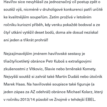
Havířov sice nevyhlásil za jednoznačný cíl postup zpět o
soutěž výš, nicméně v druholigové konkurenci patří určitě
ke kvalitnějším soupeřům. Zatím prožívá v letošním
ročníku kuriozní příběh, kdy venku pokaždé bodoval a ze
čtyř utkání vytěžil deset bodů, doma ale dosud nezískal
ani jeden a třikrát prohrál!
Nejzajímavějším jménem havířovské sestavy je
třiačtyřicetiletý obránce Petr Kuboš s extraligovými
zkušenostmi z Vítkovic, Slavie nebo brněnské Komety.
Nejvyšší soutěž si zahrál také Martin Dudáš nebo útočník
Marek Haas. Na havířovské soupisce také figuruje (a
jeden zápas za AZ odehrál) obránce Michael Kolarz, který
v ročníku 2013/14 působil ve Znojmě v tehdejší EBEL.