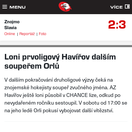
MENU
VÍCE
2:3
Znojmo
Slavia
Online
Reportáž
Foto
LP
PÁ 21. 10. 2022
Loni prvoligový Havířov dalším
soupeřem Orlů
V dalším pokračování druholigové výzvy čeká na
znojemské hokejisty soupeř zvučného jména. AZ
Havířov ještě loni působil v CHANCE lize, odkud po
nevydařeném ročníku sestoupil. V sobotu od 17:00 se
na jeho ledě Orli pokusí vybojovat další vítězství.