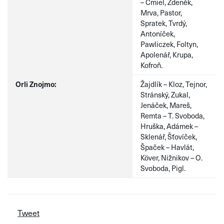
– Ćmiel, Zdeněk,
Mrva, Pastor,
Spratek, Tvrdý,
Antoníček,
Pawliczek, Foltyn,
Apolenář, Krupa,
Kofroň.
Orli Znojmo:
Žajdlík – Kloz, Tejnor,
Stránský, Zukal,
Jenáček, Mareš,
Remta – T. Svoboda,
Hruška, Adámek –
Sklenář, Šťovíček,
Špaček – Havlát,
Köver, Nižnikov – O.
Svoboda, Pigl.
Tweet