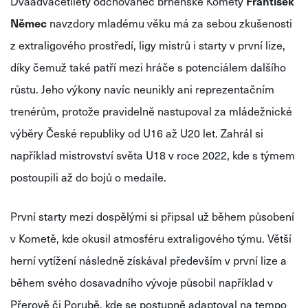
Dvaadvacetiletý odchovanec brněnské Komety
František
Němec
navzdory mladému věku má za sebou zkušenosti
z extraligového prostředí, ligy mistrů i starty v první lize,
díky čemuž také patří mezi hráče s potenciálem dalšího
růstu.
Jeho výkony navíc neunikly ani reprezentačním
trenérům, protože pravidelně nastupo
val za mládežnické
výběry České republiky od U16 až U20 let. Zahrál si
například mistrovství světa U18 v roce 2022, kde s týmem
postoupili až do bojů o medaile.
První starty mezi dospělými si připsal už během působení
v Kometě, kde okusil atmosféru extraligového týmu. Větší
herní vytížení následně získával především v první lize a
během svého dosavadního vývoje působil například v
Přerově či Porubě, kde se postupně adaptoval na tempo