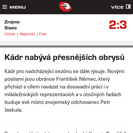
MENU
VÍCE
2:3
Znojmo
Slavia
Online
Reportáž
Foto
SIMONA RŮŽIČKOVÁ, FOTO: LUKÁŠ HRUBAN
ČT 28. 5. 2026
Kádr nabývá přesnějších obrysů
Kádr pro nadcházející sezónu se dále rýsuje. Novými
posilami jsou obránce František Němec, který
přichází s cílem navázat na dosavadní práci i v
mládežnických reprezentacích a v útočných řadách
buduje své místo znojemský odchovanec Petr
Jaskula.