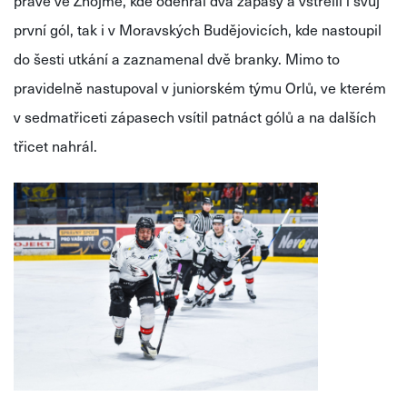
právě ve Znojmě, kde odehrál dva zápasy a vstřelil i svůj
první gól, tak i v Moravských Budějovicích, kde nastoupil
do šesti utkání a zaznamenal dvě branky. Mimo to
pravidelně nastupoval v juniorském týmu Orlů, ve kterém
v sedmatřiceti zápasech vsítil patnáct gólů a na dalších
třicet nahrál.