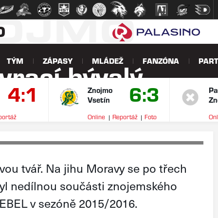
NOJMO
O
TÝM
ZÁPASY
MLÁDEŽ
FANZÓNA
PART
vrací bývalý
4:1
6:3
Podešva
Znojmo
Pa
Vsetín
Zn
portáž
Online
Reportáž
Foto
Onl
V
ovou tvář. Na jihu Moravy se po třech
byl nedílnou součásti znojemského
 EBEL v sezóně 2015/2016.