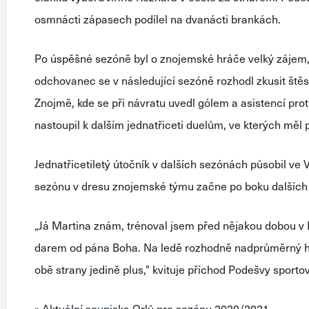
osmnácti zápasech podílel na dvanácti brankách.
Po úspěšné sezóně byl o znojemské hráče velký zájem, 
odchovanec se v následující sezóně rozhodl zkusit štěs
Znojmě, kde se při návratu uvedl gólem a asistencí prot
nastoupil k dalším jednatřiceti duelům, ve kterých měl 
Jednatřicetiletý útočník v dalších sezónách působil ve
sezónu v dresu znojemské týmu začne po boku dalších 
„Já Martina znám, trénoval jsem před nějakou dobou v Ha
darem od pána Boha. Na ledě rozhodně nadprůměrný hrá
obě strany jedině plus," kvituje příchod Podešvy sporto
» Aktuální soupiska Orlů pro sezónu 2020/2021