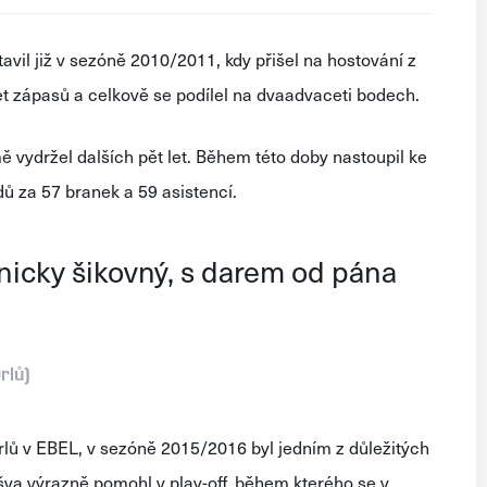
il již v sezóně 2010/2011, kdy přišel na hostování z
cet zápasů a celkově se podílel na dvaadvaceti bodech.
vydržel dalších pět let. Během této doby nastoupil ke
dů za 57 branek a 59 asistencí.
chnicky šikovný, s darem od pána
rlů)
rlů v EBEL, v sezóně 2015/2016 byl jedním z důležitých
šva výrazně pomohl v play-off, během kterého se v