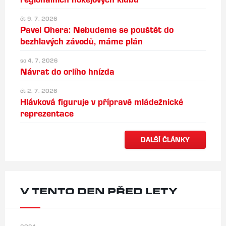
čt 9. 7. 2026
Pavel Ohera: Nebudeme se pouštět do
bezhlavých závodů, máme plán
so 4. 7. 2026
Návrat do orlího hnízda
čt 2. 7. 2026
Hlávková figuruje v přípravě mládežnické
reprezentace
DALŠÍ ČLÁNKY
V TENTO DEN PŘED LETY