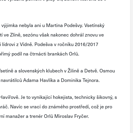
výjimka nebyla ani u Martina Podešvy. Vsetínský
tí ve Zlíně, sezónu však nakonec dohrál znovu ve
i lídrovi z Vídně. Podešva v ročníku 2016/2017
přímý podíl na čtrnácti brankách Orlů.
 Vsetíně a slovenských klubech v Žilině a Detvě. Osmou
navrátilců Adama Havlíka a Dominika Tejnora.
vířově. Je to vynikající hokejista, technicky šikovný, s
č. Navíc se vrací do známého prostředí, což je pro
vní manažer a trenér Orlů Miroslav Fryčer.