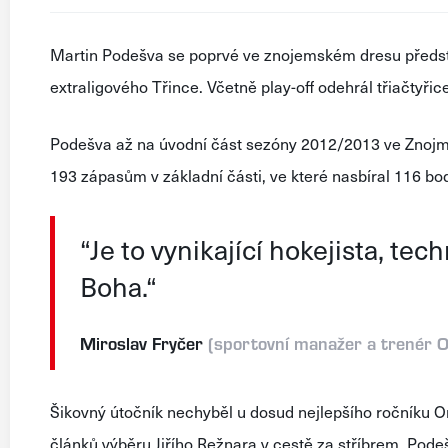
Martin Podešva se poprvé ve znojemském dresu představ
extraligového Třince. Včetně play-off odehrál třiačtyři
Podešva až na úvodní část sezóny 2012/2013 ve Znojmě 
193 zápasům v základní části, ve které nasbíral 116 bo
“Je to vynikající hokejista, te
Boha.“
Miroslav Fryčer
(sportovní manažer a trenér O
Šikovný útočník nechyběl u dosud nejlepšího ročníku O
článků výběru Jiřího Režnara v cestě za stříbrem. Pode