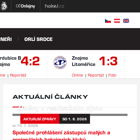
NEŘI
ORLÍ SRDCE
4:2
1:3
rdubice B
Znojmo
ojmo
Litoměřice
ine
Reportáž
Online
Reportáž
Foto
ideo
AKTUÁLNÍ ČLÁNKY
Změny v realizačním týmu
AKTUÁLNÍ ZPRÁVY
SO 1. 8. 2026
st 15. 7. 2026
Společné prohlášení zástupců malých a
regionálních hokejových klubů