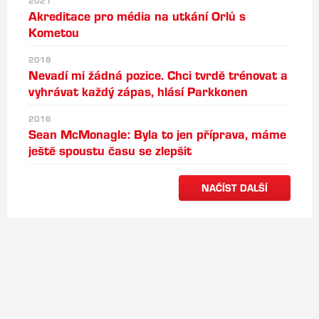
2021
Akreditace pro média na utkání Orlů s
Kometou
2018
Nevadí mi žádná pozice. Chci tvrdě trénovat a
vyhrávat každý zápas, hlásí Parkkonen
2016
Sean McMonagle: Byla to jen příprava, máme
ještě spoustu času se zlepšit
NAČÍST DALŠÍ