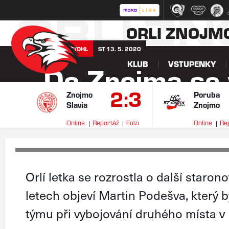
ORLI Z
ORLI ZNOJM
RADEK ŠTOHL
ST 13. 5. 2020
KLUB
VSTUPENKY
Do Znojma se 
2:3
Orel Martin 
Znojmo
Poruba
Slavia
Znojmo
Online
Reportáž
Foto
Online
Re
Orlí letka se rozrostla o další staron
letech objeví Martin Podešva, který 
týmu při vybojování druhého místa v