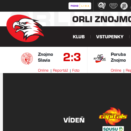
ORLI Z
ORLI ZNOJM
KLUB
VSTUPENKY
2:3
Znojmo
Poruba
Slavia
Znojmo
Online
Reportáž
Foto
Online
Re
VÍDEŇ