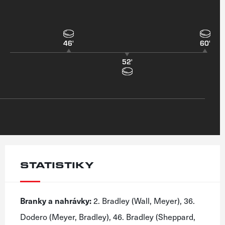
46'
60'
52'
STATISTIKY
Branky a nahrávky:
2. Bradley (Wall, Meyer), 36.
Dodero (Meyer, Bradley), 46. Bradley (Sheppard,