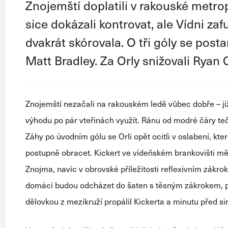
Znojemští doplatili v rakouské metrop
sice dokázali kontrovat, ale Vídni za
dvakrát skórovala. O tři góly se posta
Matt Bradley. Za Orly snižovali Ryan 
Znojemští nezačali na rakouském ledě vůbec dobře – již
výhodu po pár vteřinách využít. Ránu od modré čáry te
Záhy po úvodním gólu se Orli opět ocitli v oslabení, kter
postupně obracet. Kickert ve vídeňském brankovišti měl
Znojma, navíc v obrovské příležitosti reflexivním zákr
domácí budou odcházet do šaten s těsným zákrokem, po
dělovkou z mezikruží propálil Kickerta a minutu před si