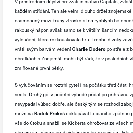
V prostředním dějství převzali iniciativu Capitals, zv
každém střídání. Ten ale velmi dlouho držel znojemské 
osamocený mezi kruhy ztroskotal na rychlých betonech
rakouský nápor, avšak samo se k větším šancím nedokáz
vyloučení, která rozkouskovala hru. Trochu divoký závěr
vrátil svým barvám vedení
Charlie Dodero
po střele z 
obrátkách a Znojemští mohli být rádi, že v posledních 
zmiňované první pětky.
S vylučováním se roztrhl pytel i na počátku třetí části h
sedla. Druhý gól v početní výhodě přidal po přihrávce 
nevypadal vůbec dobře, ale český tým se rozhodl zabojo
mužstva
Radek Prokeš
doklepával Lucianiho zpětnou př
vše do útoku a snažili se Kickerta ohrožovat ze všech 
obrovském závaru před vídeňským brankovištěm, kde už 