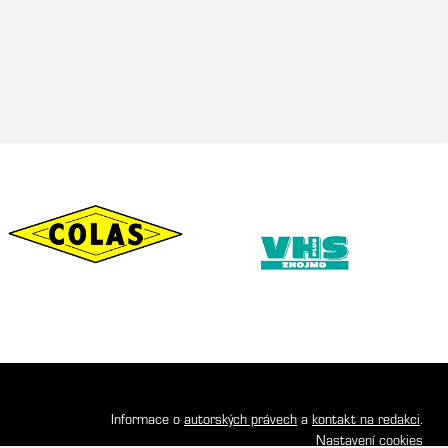
Informace o
autorských právech
a
kontakt na redakci
.
Nastavení cookies