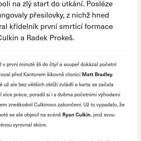
oli na zlý start do utkání. Posléze
fungovaly přesilovky, z nichž hned
ral křídelník první smrtící formace
Culkin a Radek Prokeš.
 v první minutě šli do čtyř a soupeř dokázal početní
čoval před Kantorem šikovně clonící
Matt Bradley
.
é už ale bez větších obtíží zvládli a karta se začala
 více práce, poradil si i s dvěma početními výhodami
okem zneškodnil Culkinovo zakončení. Už to vypadalo, že
té se ale objevil na scéně
Ryan Culkin
, jenž svou
rénou vyrovnal skóre.