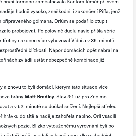
láště první formace zaměstnávala Kantora téměř při svém
naděje hodně vysoko, zneškodnil i zakončení Piffa, jenž
 připraveného gólmana. Orlům se podařilo otupit
alo probojovat. Po polovině duelu navíc přišla série
 třetiny nakonec více vyhovoval Vídni a v 36. minutě
bezprostřední blízkosti. Nápor domácích opět nabral na
vteřinách zvládli ustát nebezpečné kombinace již
ry a znovu to byli domácí, kterým tato situace více
zpoza brány
Matt Bradley
. Stav 3:1 už pro Znojmo
vat a v 52. minutě se dočkal snížení. Nejlepší střelec
ihrávku do sítě a naděje zahořela naplno. Orli vsadili
možných pozic. Blízko vytouženému vyrovnání byli po
někteří hráči zvedali oslavně ruce, dle rozhodčích