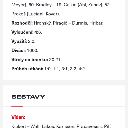
Meyer), 60. Bradley – 19. Culkin (Ahl, Zubov), 52.
Prokeš (Luciani, Köver).
Rozhodčí:
Hronský, Piragić – Durmis, Hribar.
Vyloučení:
4:6.
Využití:
2:0.
Diváci:
1000.
Střely na branku:
20:21.
Průběh utkání:
1:0, 1:1, 3:1, 3:2, 4:2.
SESTAVY
Vídeň:
Kickert – Wall, Lakos, Karlsson, Prapavessis, Piff,