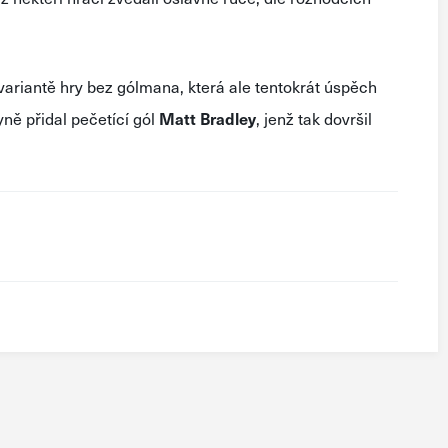
é variantě hry bez gólmana, která ale tentokrát úspěch
ně přidal pečetící gól
Matt Bradley
, jenž tak dovršil