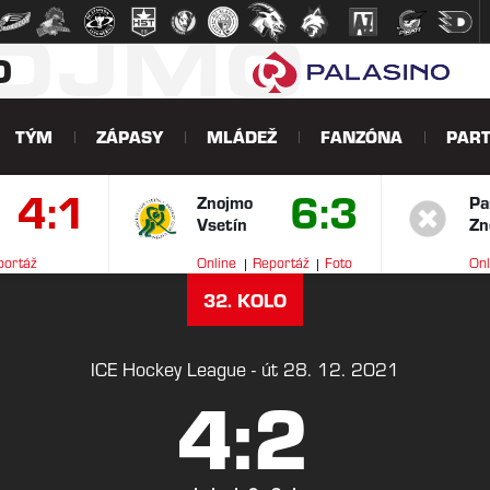
NOJMO
O
TÝM
ZÁPASY
MLÁDEŽ
FANZÓNA
PART
4:1
6:3
Znojmo
Pa
Vsetín
Zn
portáž
Online
Reportáž
Foto
Onl
V
32. KOLO
ICE Hockey League - út 28. 12. 2021
4:2