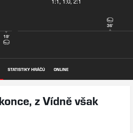
1:1, 1:0, 2:1
36'
19'
STATISTIKY HRÁČŮ
ONLINE
konce, z Vídně však