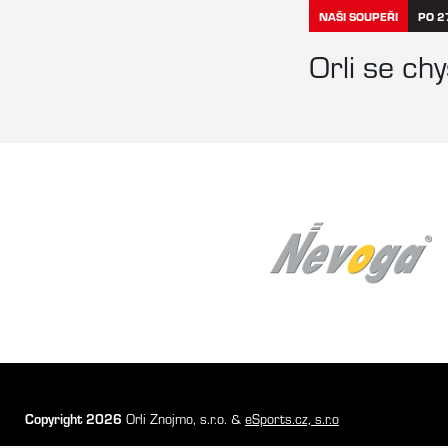
NAŠI SOUPEŘI
PO 2
Orli se chy
Copyright 2026
Orli Znojmo, s.r.o. &
eSports.cz, s.r.o