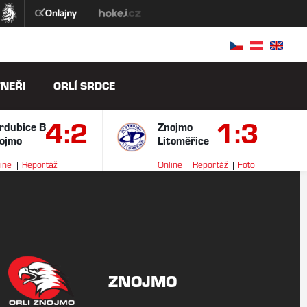
NEŘI
ORLÍ SRDCE
4:2
1:3
rdubice B
Znojmo
ojmo
Litoměřice
ine
Reportáž
Online
Reportáž
Foto
ideo
ZNOJMO