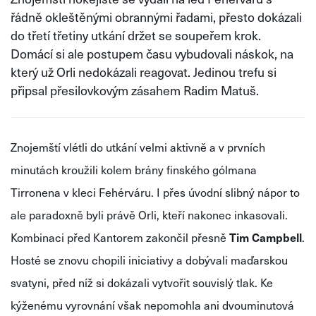
řádně okleštěnými obrannými řadami, přesto dokázali
do třetí třetiny utkání držet se soupeřem krok.
Domácí si ale postupem času vybudovali náskok, na
který už Orli nedokázali reagovat. Jedinou trefu si
připsal přesilovkovým zásahem Radim Matuš.
Znojemští vlétli do utkání velmi aktivně a v prvních
minutách kroužili kolem brány finského gólmana
Tirronena v kleci Fehérváru. I přes úvodní slibný nápor to
ale paradoxně byli právě Orli, kteří nakonec inkasovali.
Kombinaci před Kantorem zakončil přesně
Tim Campbell
.
Hosté se znovu chopili iniciativy a dobývali maďarskou
svatyni, před níž si dokázali vytvořit souvislý tlak. Ke
kýženému vyrovnání však nepomohla ani dvouminutová