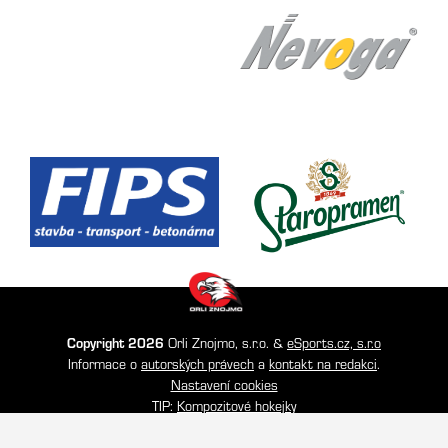
Copyright 2026
Orli Znojmo, s.r.o. &
eSports.cz, s.r.o
Informace o
autorských právech
a
kontakt na redakci
.
Nastavení cookies
TIP:
Kompozitové hokejky