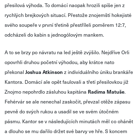
přesilová výhoda. To domácí naopak hrozili spíše jen z
rychlých brejkových situací. Přestože znojemští hokejisté
svého soupeře v první třetině přestříleli poměrem 12:7,
odcházeli do kabin s jednogólovým mankem.
A to se brzy po návratu na led ještě zvýšilo. Nejdříve Orli
opovrhli druhou početní výhodou, aby krátce nato
překonal
Joshua Atkinson
z individuálního úniku brankáře
Kantora. Domácí ale opět faulovali a třetí přesilovkou již
Znojmo nepohrdlo zásluhou kapitána
Radima Matuše
.
Fehérvár se ale nenechal zaskočit, převzal otěže zápasu
pevně do svých rukou a usadil se ve svém útočném
pásmu. Kantor se v následujících minutách měl co ohánět
a dlouho se mu dařilo držet své barvy ve hře. S koncem