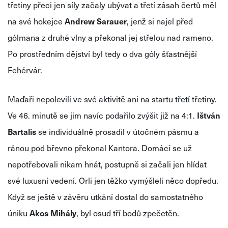
třetiny přeci jen síly začaly ubývat a třetí zásah čertů měl
na své hokejce
Andrew Sarauer
, jenž si najel před
gólmana z druhé vlny a překonal jej střelou nad rameno.
Po prostředním dějství byl tedy o dva góly šťastnější
Fehérvár.
Maďaři nepolevili ve své aktivitě ani na startu třetí třetiny.
Ve 46. minutě se jim navíc podařilo zvýšit již na 4:1.
Ištván
Bartalis
se individuálně prosadil v útočném pásmu a
ránou pod břevno překonal Kantora. Domácí se už
nepotřebovali nikam hnát, postupně si začali jen hlídat
své luxusní vedení. Orli jen těžko vymýšleli něco dopředu.
Když se ještě v závěru utkání dostal do samostatného
úniku
Akos Mihály
, byl osud tří bodů zpečetěn.