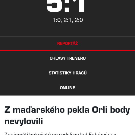
5:1
1:0, 2:1, 2:0
REPORTÁŽ
OHLASY TRENÉRŮ
STATISTIKY HRÁČŮ
ONLINE
Z maďarského pekla Orli body
nevylovili
Znojemští hokejisté se vydali na led Fehérváru s