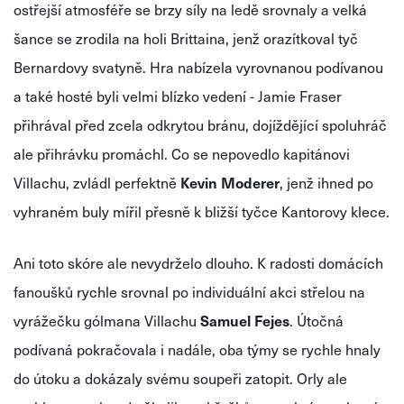
ostřejší atmosféře se brzy síly na ledě srovnaly a velká
šance se zrodila na holi Brittaina, jenž orazítkoval tyč
Bernardovy svatyně. Hra nabízela vyrovnanou podívanou
a také hosté byli velmi blízko vedení - Jamie Fraser
přihrával před zcela odkrytou bránu, dojíždějící spoluhráč
ale přihrávku promáchl. Co se nepovedlo kapitánovi
Villachu, zvládl perfektně
Kevin Moderer
, jenž ihned po
vyhraném buly mířil přesně k bližší tyčce Kantorovy klece.
Ani toto skóre ale nevydrželo dlouho. K radosti domácích
fanoušků rychle srovnal po individuální akci střelou na
vyrážečku gólmana Villachu
Samuel Fejes
. Útočná
podívaná pokračovala i nadále, oba týmy se rychle hnaly
do útoku a dokázaly svému soupeři zatopit. Orly ale