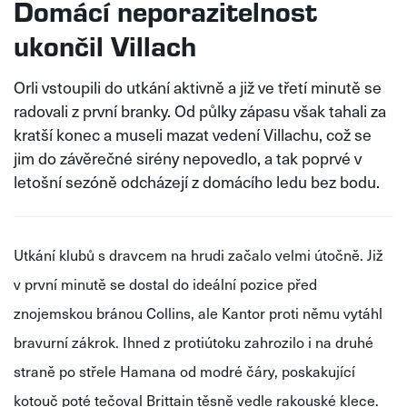
Domácí neporazitelnost
ukončil Villach
Orli vstoupili do utkání aktivně a již ve třetí minutě se
radovali z první branky. Od půlky zápasu však tahali za
kratší konec a museli mazat vedení Villachu, což se
jim do závěrečné sirény nepovedlo, a tak poprvé v
letošní sezóně odcházejí z domácího ledu bez bodu.
Utkání klubů s dravcem na hrudi začalo velmi útočně. Již
v první minutě se dostal do ideální pozice před
znojemskou bránou Collins, ale Kantor proti němu vytáhl
bravurní zákrok. Ihned z protiútoku zahrozilo i na druhé
straně po střele Hamana od modré čáry, poskakující
kotouč poté tečoval Brittain těsně vedle rakouské klece.