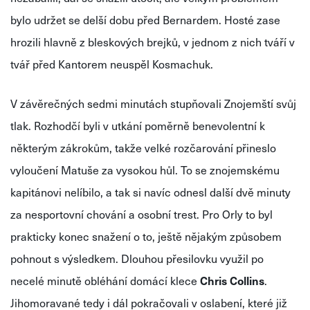
bylo udržet se delší dobu před Bernardem. Hosté zase
hrozili hlavně z bleskových brejků, v jednom z nich tváří v
tvář před Kantorem neuspěl Kosmachuk.
V závěrečných sedmi minutách stupňovali Znojemští svůj
tlak. Rozhodčí byli v utkání poměrně benevolentní k
některým zákrokům, takže velké rozčarování přineslo
vyloučení Matuše za vysokou hůl. To se znojemskému
kapitánovi nelíbilo, a tak si navíc odnesl další dvě minuty
za nesportovní chování a osobní trest. Pro Orly to byl
prakticky konec snažení o to, ještě nějakým způsobem
pohnout s výsledkem. Dlouhou přesilovku využil po
necelé minutě obléhání domácí klece
Chris Collins
.
Jihomoravané tedy i dál pokračovali v oslabení, které již