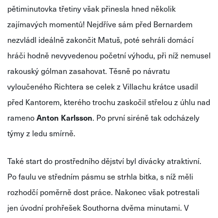
pětiminutovka třetiny však přinesla hned několik
zajímavých momentů! Nejdříve sám před Bernardem
nezvládl ideálně zakončit Matuš, poté sehráli domácí
hráči hodně nevyvedenou početní výhodu, při níž nemusel
rakouský gólman zasahovat. Těsně po návratu
vyloučeného Richtera se celek z Villachu krátce usadil
před Kantorem, kterého trochu zaskočil střelou z úhlu nad
rameno
Anton Karlsson
. Po první siréně tak odcházely
týmy z ledu smírně.
Také start do prostředního dějství byl divácky atraktivní.
Po faulu ve středním pásmu se strhla bitka, s níž měli
rozhodčí poměrně dost práce. Nakonec však potrestali
jen úvodní prohřešek Southorna dvěma minutami. V