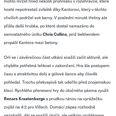
mohlo mrzet hned několik prohřešků v rozehrávce, které
hosté nepotrestali zvláště díky Kantorovi, který v těchto
chvílích podržel své barvy. V poslední minutě třetiny ale
přišla další hrubka, po které dostal namazáno do
samostatného úniku
Chris Collins
, jenž bekhendem
propálil Kantora mezi betony.
Orli se i závěrečnou část utkání snažili začít aktivně, ale
chyběla potřebná lehkost v zakončení. Hra šla postupem
času s atraktivitou dolů a gólové šance aby člověk
pohledal. Trochu překvapivě tak udeřilo před znojemskou
klecí. Rychlého přenesení hry do útočného pásma využil
Renars Krastenbergs
a prudkou ránou na vyrážečku
zvýšil na 4:2 pro Villach. Domácí zápas rozhodně
nezabalili, dál se snažili útočit, ale velkým problémem