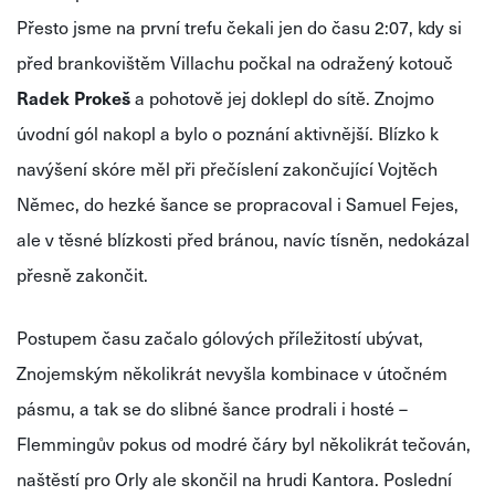
Přesto jsme na první trefu čekali jen do času 2:07, kdy si
před brankovištěm Villachu počkal na odražený kotouč
Radek Prokeš
a pohotově jej doklepl do sítě. Znojmo
úvodní gól nakopl a bylo o poznání aktivnější. Blízko k
navýšení skóre měl při přečíslení zakončující Vojtěch
Němec, do hezké šance se propracoval i Samuel Fejes,
ale v těsné blízkosti před bránou, navíc tísněn, nedokázal
přesně zakončit.
Postupem času začalo gólových příležitostí ubývat,
Znojemským několikrát nevyšla kombinace v útočném
pásmu, a tak se do slibné šance prodrali i hosté –
Flemmingův pokus od modré čáry byl několikrát tečován,
naštěstí pro Orly ale skončil na hrudi Kantora. Poslední