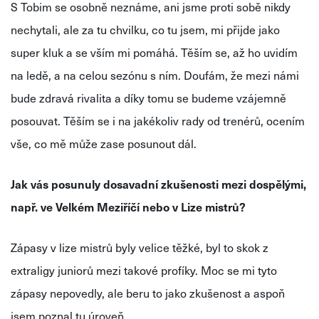
S Tobim se osobně neznáme, ani jsme proti sobě nikdy
nechytali, ale za tu chvilku, co tu jsem, mi přijde jako
super kluk a se vším mi pomáhá. Těším se, až ho uvidím
na ledě, a na celou sezónu s ním. Doufám, že mezi námi
bude zdravá rivalita a díky tomu se budeme vzájemně
posouvat. Těším se i na jakékoliv rady od trenérů, ocením
vše, co mě může zase posunout dál.
Jak vás posunuly dosavadní zkušenosti mezi dospělými,
např. ve Velkém Meziříčí nebo v Lize mistrů?
Zápasy v lize mistrů byly velice těžké, byl to skok z
extraligy juniorů mezi takové profíky. Moc se mi tyto
zápasy nepovedly, ale beru to jako zkušenost a aspoň
jsem poznal tu úroveň.