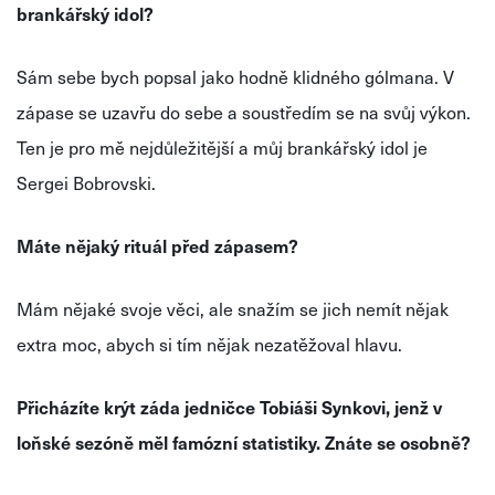
brankářský idol?
Sám sebe bych popsal jako hodně klidného gólmana. V
zápase se uzavřu do sebe a soustředím se na svůj výkon.
Ten je pro mě nejdůležitější a můj brankářský idol je
Sergei Bobrovski.
Máte nějaký rituál před zápasem?
Mám nějaké svoje věci, ale snažím se jich nemít nějak
extra moc, abych si tím nějak nezatěžoval hlavu.
Přicházíte krýt záda jedničce Tobiáši Synkovi, jenž v
loňské sezóně měl famózní statistiky. Znáte se osobně?