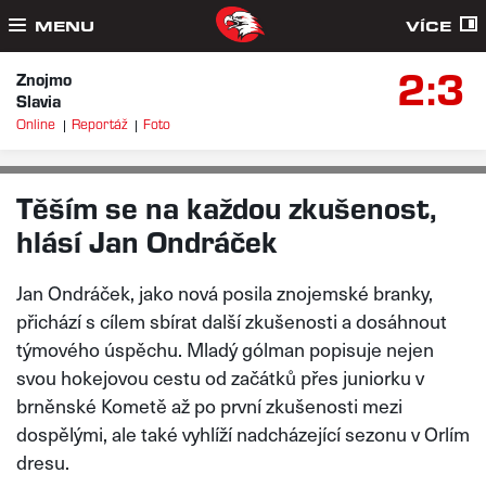
MENU
VÍCE
2:3
Znojmo
Slavia
Online
Reportáž
Foto
REDAKCE, FOTO: HCKOMETA.CZ
PÁ 5. 6. 2026
Těším se na každou zkušenost,
hlásí Jan Ondráček
Jan Ondráček, jako nová posila znojemské branky,
přichází s cílem sbírat další zkušenosti a dosáhnout
týmového úspěchu. Mladý gólman popisuje nejen
svou hokejovou cestu od začátků přes juniorku v
brněnské Kometě až po první zkušenosti mezi
dospělými, ale také vyhlíží nadcházející sezonu v Orlím
dresu.