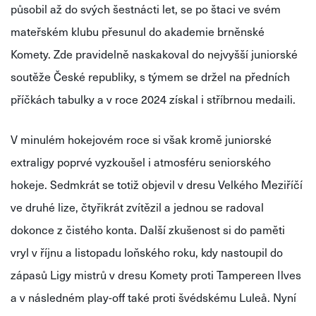
působil až do svých šestnácti let, se po štaci ve svém
mateřském klubu přesunul do akademie brněnské
Komety. Zde pravidelně naskakoval do nejvyšší juniorské
soutěže České republiky, s týmem se držel na předních
příčkách tabulky a v roce 2024 získal i stříbrnou medaili.
V minulém hokejovém roce si však kromě juniorské
extraligy poprvé vyzkoušel i atmosféru seniorského
hokeje. Sedmkrát se totiž objevil v dresu Velkého Meziříčí
ve druhé lize, čtyřikrát zvítězil a jednou se radoval
dokonce z čistého konta. Další zkušenost si do paměti
vryl v říjnu a listopadu loňského roku, kdy nastoupil do
zápasů Ligy mistrů v dresu Komety proti Tampereen Ilves
a v následném play-off také proti švédskému Luleå. Nyní