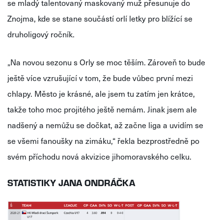
se mladý talentovaný maskovaný muž přesunuje do
Znojma, kde se stane součástí orlí letky pro blížící se
druholigový ročník.
„Na novou sezonu s Orly se moc těším. Zároveň to bude
ještě více vzrušující v tom, že bude vůbec první mezi
chlapy. Město je krásné, ale jsem tu zatím jen krátce,
takže toho moc projitého ještě nemám. Jinak jsem ale
nadšený a nemůžu se dočkat, až začne liga a uvidím se
se všemi fanoušky na zimáku,“ řekla bezprostředně po
svém příchodu nová akvizice jihomoravského celku.
STATISTIKY JANA ONDRÁČKA