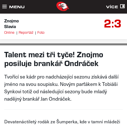
MENU
VÍCE
2:3
Znojmo
Slavia
Online
Reportáž
Foto
VLÁĎA JELEN, FOTO: HCKOMETA.CZ
ST 3. 6. 2026
Talent mezi tři tyče! Znojmo
posiluje brankář Ondráček
Tvořící se kádr pro nadcházející sezonu získává další
jméno na svou soupisku. Novým parťákem k Tobiáši
Synkovi totiž od následující sezony bude mladý
nadějný brankář Jan Ondráček.
Devatenáctiletý rodák ze Šumperka, kde v tamní mládeži