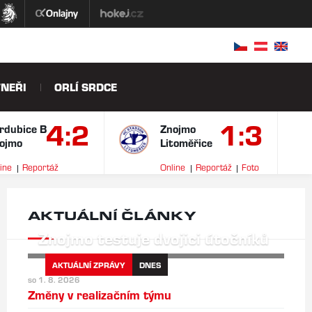
NEŘI
ORLÍ SRDCE
4:2
1:3
rdubice B
Znojmo
ojmo
Litoměřice
ine
Reportáž
Online
Reportáž
Foto
ideo
AKTUÁLNÍ ČLÁNKY
Znojmo testuje dvojici útočníků
AKTUÁLNÍ ZPRÁVY
DNES
so 1. 8. 2026
Změny v realizačním týmu