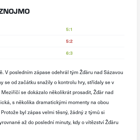
 ZNOJMO
5:1
5:2
6:3
ě. V posledním zápase odehrál tým Žďáru nad Sázavou
 se od začátku snažily o kontrolu hry, střídaly se v
Meziříčí se dokázalo několikrát prosadit, Žďár nad
mická, s několika dramatickými momenty na obou
 Protože byl zápas velmi těsný, žádný z týmů si
vyrovnané až do poslední minuty, kdy o vítězství Žďáru