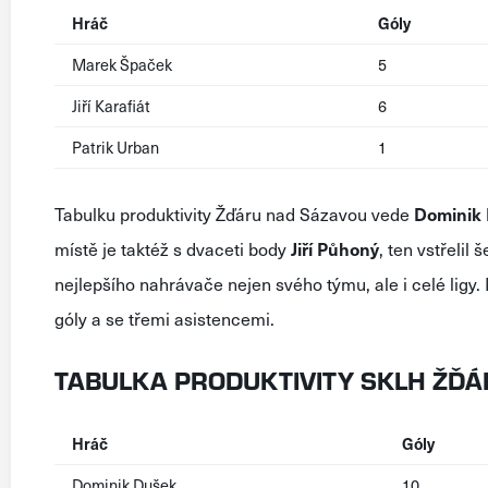
Hráč
Góly
Marek Špaček
5
Jiří Karafiát
6
Patrik Urban
1
Tabulku produktivity Žďáru nad Sázavou vede
Dominik
místě je taktéž s dvaceti body
Jiří Půhoný
, ten vstřelil 
nejlepšího nahrávače nejen svého týmu, ale i celé lig
góly a se třemi asistencemi.
TABULKA PRODUKTIVITY SKLH ŽĎ
Hráč
Góly
Dominik Dušek
10