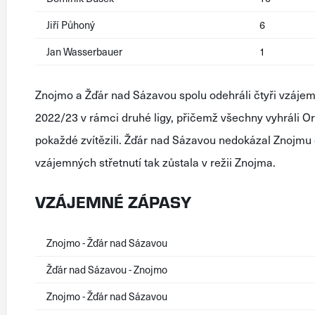
Jiří Půhoný
6
Jan Wasserbauer
1
Znojmo a Žďár nad Sázavou spolu odehráli čtyři vzáje
2022/23 v rámci druhé ligy, přičemž všechny vyhráli Or
pokaždé zvítězili. Žďár nad Sázavou nedokázal Znojmu čel
vzájemných střetnutí tak zůstala v režii Znojma.
VZÁJEMNÉ ZÁPASY
Znojmo - Žďár nad Sázavou
Žďár nad Sázavou - Znojmo
Znojmo - Žďár nad Sázavou