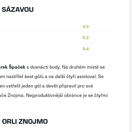
D SÁZAVOU
3:2
5:2
3:4
rek
Špaček
s dvanácti body. Na druhém místě se
m nastřílel šest gólů a na další čtyři asistoval. Se
ten vstřelil jeden gól a devět připravil pro své
ače Znojma. Nejproduktivnější obránce je se čtyřmi
 ORLI ZNOJMO