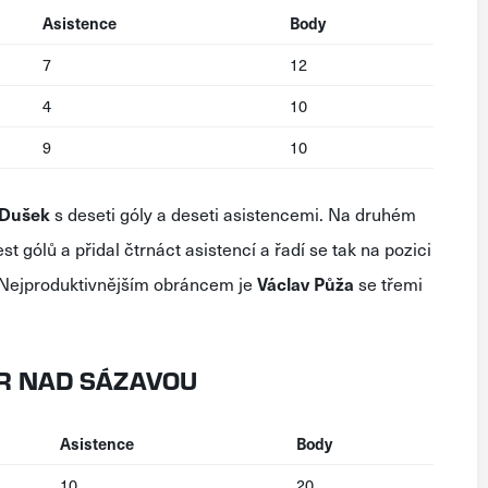
Asistence
Body
7
12
4
10
9
10
 Dušek
s deseti góly a deseti asistencemi. Na druhém
šest gólů a přidal čtrnáct asistencí a řadí se tak na pozici
y. Nejproduktivnějším obráncem je
Václav Půža
se třemi
ÁR NAD SÁZAVOU
Asistence
Body
10
20