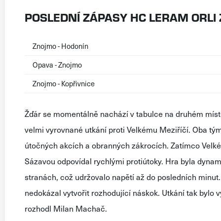
POSLEDNÍ ZÁPASY HC LERAM ORLI
Znojmo - Hodonín
Opava - Znojmo
Znojmo - Kopřivnice
Žďár se momentálně nachází v tabulce na druhém míst
velmi vyrovnané utkání proti Velkému Meziříčí. Oba týmy
útočných akcích a obranných zákrocích. Zatímco Velké 
Sázavou odpovídal rychlými protiútoky. Hra byla dyna
stranách, což udržovalo napětí až do posledních minut.
nedokázal vytvořit rozhodující náskok. Utkání tak bylo 
rozhodl Milan Machač.