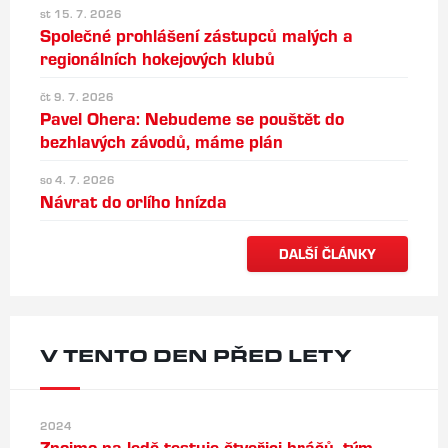
st 15. 7. 2026
Společné prohlášení zástupců malých a
regionálních hokejových klubů
čt 9. 7. 2026
Pavel Ohera: Nebudeme se pouštět do
bezhlavých závodů, máme plán
so 4. 7. 2026
Návrat do orlího hnízda
DALŠÍ ČLÁNKY
V TENTO DEN PŘED LETY
2024
Znojmo na ledě testuje čtveřici hráčů, tým