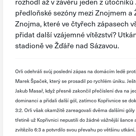
rozhodl až v závěru jeden z útočníků
předloňské sezóny mezi Znojmem a 
Znojma, které ve čtyřech zápasech v
přidat další vzájemné vítězství? Utká
stadioně ve Žďáře nad Sázavou.
Orli odehráli svůj poslední zápas na domácím ledě proti
Marek Špaček, který se prosadil po rychlém úniku. Ješt
Jakub Masař, když přesně zakončil přečíslení dva na je
dominanci a přidali další gól, zatímco Kopřivnice se d
3:2. Orli však okamžitě zareagovali dvěma dalšími góly
třetině už Kopřivnici nepustili do žádné vážnější šance
zvítězilo 6:3 a potvrdilo svou převahu po většinu utkání.