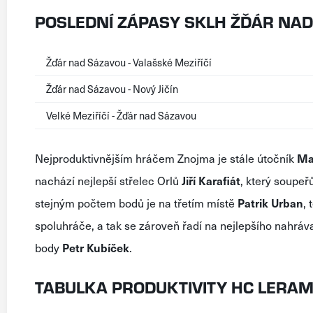
POSLEDNÍ ZÁPASY SKLH ŽĎÁR NA
Žďár nad Sázavou - Valašské Meziříčí
Žďár nad Sázavou - Nový Jičín
Velké Meziříčí - Žďár nad Sázavou
Nejproduktivnějším hráčem Znojma je stále útočník
Ma
nachází nejlepší střelec Orlů
Jiří Karafiát
, který soupeřů
stejným počtem bodů je na třetím místě
Patrik Urban
, 
spoluhráče, a tak se zároveň řadí na nejlepšího nahráv
body
Petr Kubíček
.
TABULKA PRODUKTIVITY HC LERAM