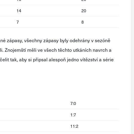
14
20
7
8
mné zápasy, všechny zápasy byly odehrány v sezóně
li. Znojemští měli ve všech těchto utkáních navrch a
it tak, aby si připsal alespoň jedno vítězství a série
7:0
1:7
11:2