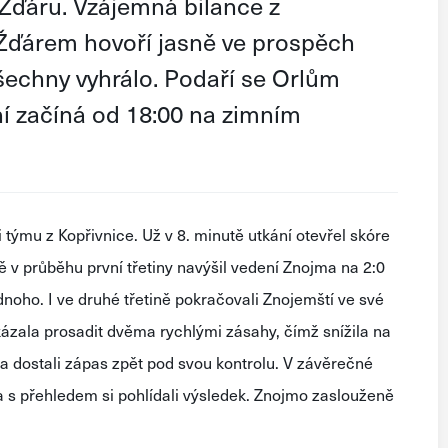
 Žďáru. Vzájemná bilance z
Žďárem hovoří jasně ve prospěch
šechny vyhrálo. Podaří se Orlům
ní začíná od 18:00 na zimním
 týmu z Kopřivnice. Už v 8. minutě utkání otevřel skóre
ě v průběhu první třetiny navýšil vedení Znojma na 2:0
dnoho. I ve druhé třetině pokračovali Znojemští ve své
okázala prosadit dvěma rychlými zásahy, čímž snížila na
 a dostali zápas zpět pod svou kontrolu. V závěrečné
 a s přehledem si pohlídali výsledek. Znojmo zaslouženě