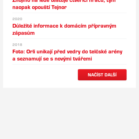
naopak opouští Tejnor
2020
Důležité informace k domácím přípravným
zápasům
2018
Foto: Orli unikají před vedry do telčské arény
a seznamují se s novými tvářemi
NAČÍST DALŠÍ