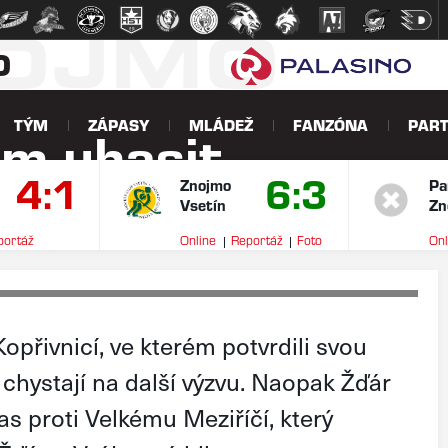
NOJMO
O
TÝM
ZÁPASY
MLÁDEŽ
FANZÓNA
PART
ům uhasit
4:1
6:3
eny?
Znojmo
Pa
Vsetín
Zn
portáž
Online
Reportáž
Foto
Onl
V
Kopřivnicí, ve kterém potvrdili svou
chystají na další výzvu. Naopak Žďár
s proti Velkému Meziříčí, který