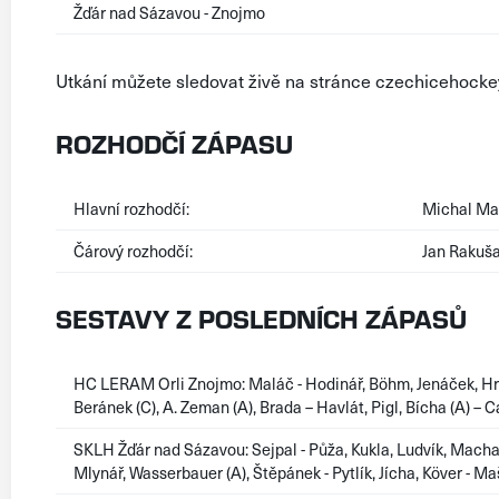
Žďár nad Sázavou - Znojmo
Utkání můžete sledovat živě na stránce czechicehockey
ROZHODČÍ ZÁPASU
Hlavní rozhodčí:
Michal Ma
Čárový rozhodčí:
Jan Rakuša
SESTAVY Z POSLEDNÍCH ZÁPASŮ
HC LERAM Orli Znojmo: Maláč - Hodinář, Böhm, Jenáček, Hrůze
Beránek (C), A. Zeman (A), Brada – Havlát, Pigl, Bícha (A) – 
SKLH Žďár nad Sázavou: Sejpal - Půža, Kukla, Ludvík, Machač
Mlynář, Wasserbauer (A), Štěpánek - Pytlík, Jícha, Köver - Ma