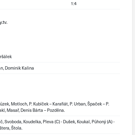
1:4
.tv.
ršálek
n, Dominik Kalina
k, Motloch, P. Kubíček – Karafiát, P. Urban, Špaček – P.
Cakl, Masař, Denis Bárta – Pozděna.
, Svoboda, Koudelka, Pleva (C) - Dušek, Koukal, Půhoný (A) -
štera, Štola.