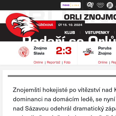
ORLI Z
ORLI ZNOJM
NIKOLA RŮŽIČKOVÁ
ÚT 15. 10. 2024
KLUB
VSTUPENKY
Podaří se Orl
2:3
žďárské Plam
Znojmo
Poruba
Slavia
Znojmo
Online
Reportáž
Foto
Online
Re
Znojemští hokejisté po vítězství nad 
dominanci na domácím ledě, se nyní 
nad Sázavou odehrál dramatický zápa