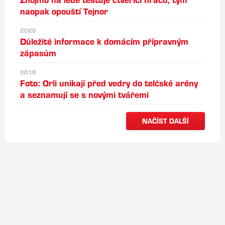
naopak opouští Tejnor
2020
Důležité informace k domácím přípravným
zápasům
2018
Foto: Orli unikají před vedry do telčské arény
a seznamují se s novými tvářemi
NAČÍST DALŠÍ