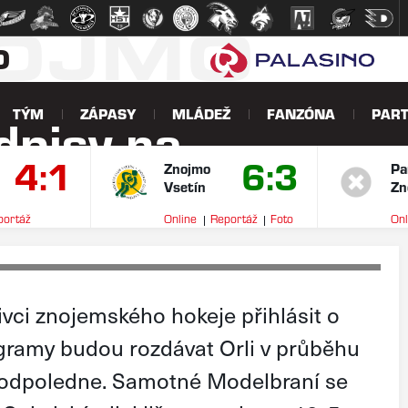
NOJMO
O
TÝM
ZÁPASY
MLÁDEŽ
FANZÓNA
PART
odpisy na
4:1
6:3
Znojmo
Pa
Vsetín
Zn
portáž
Online
Reportáž
Foto
Onl
V
ivci znojemského hokeje přihlásit o
gramy budou rozdávat Orli v průběhu
a odpoledne. Samotné Modelbraní se