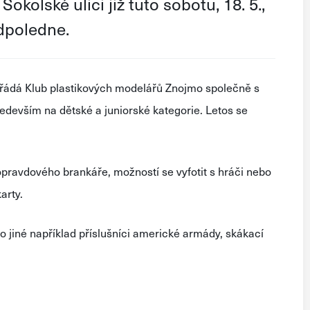
olské ulici již tuto sobotu, 18. 5.,
dpoledne.
ořádá Klub plastikových modelářů Znojmo společně s
evším na dětské a juniorské kategorie. Letos se
opravdového brankáře, možností se vyfotit s hráči nebo
arty.
jiné například příslušníci americké armády, skákací