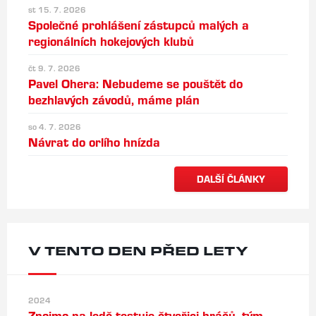
st 15. 7. 2026
Společné prohlášení zástupců malých a
regionálních hokejových klubů
čt 9. 7. 2026
Pavel Ohera: Nebudeme se pouštět do
bezhlavých závodů, máme plán
so 4. 7. 2026
Návrat do orlího hnízda
DALŠÍ ČLÁNKY
V TENTO DEN PŘED LETY
2024
Znojmo na ledě testuje čtveřici hráčů, tým