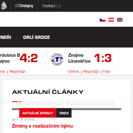
NEŘI
ORLÍ SRDCE
4:2
1:3
rdubice B
Znojmo
ojmo
Litoměřice
ine
Reportáž
Online
Reportáž
Foto
ideo
AKTUÁLNÍ ČLÁNKY
Znojmo testuje dvojici útočníků
AKTUÁLNÍ ZPRÁVY
DNES
so 1. 8. 2026
Změny v realizačním týmu