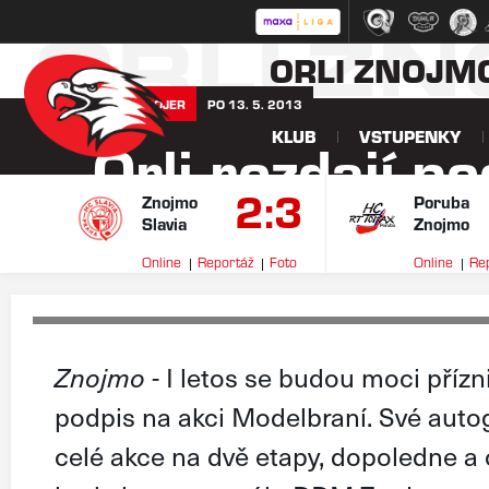
ORLI Z
ORLI ZNOJM
VOJTA POJER
PO 13. 5. 2013
KLUB
VSTUPENKY
Orli rozdají p
2:3
Modelbraní
Znojmo
Poruba
Slavia
Znojmo
Online
Reportáž
Foto
Online
Re
Znojmo
- I letos se budou moci přízn
podpis na akci Modelbraní. Své auto
celé akce na dvě etapy, dopoledne 