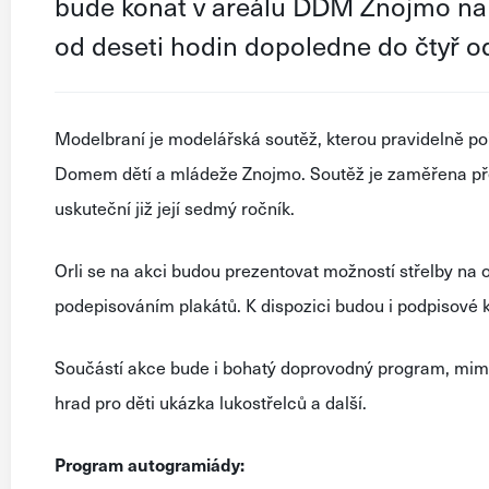
bude konat v areálu DDM Znojmo na Sok
od deseti hodin dopoledne do čtyř o
Modelbraní je modelářská soutěž, kterou pravidelně p
Domem dětí a mládeže Znojmo. Soutěž je zaměřena před
uskuteční již její sedmý ročník.
Orli se na akci budou prezentovat možností střelby na 
podepisováním plakátů. K dispozici budou i podpisové k
Součástí akce bude i bohatý doprovodný program, mimo 
hrad pro děti ukázka lukostřelců a další.
Program autogramiády: