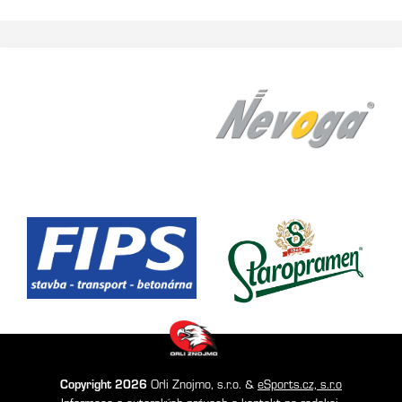
Copyright 2026
Orli Znojmo, s.r.o. &
eSports.cz, s.r.o