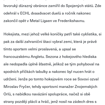
levoruký důrazný obránce zamířil do Spojených států. Zde
odehrál v ECHL dvaadvacet duelů a ročník nakonec
zakončil opět v Metal
Ligaen
ve
Frederikshavnu
.
Hokejista, mezi jehož velké koníčky patří také cyklistika, si
pak za další zahraniční štaci vybral zemi, která je právě
tímto sportem velmi proslavená, a upsal se
francouzskému
Angletu
. Sezona z hokejového hlediska
ale nedopadla úplně šťastně, jelikož se tým pohyboval na
spodních příčkách
tabulky
a nakonec byl nucen hrát o
udržení. Jenže po tomto hokejovém roce se Sovovi ozval
Miroslav
Fryčer
, tehdy sportovní manažer Znojemských
Orlů, s nabídkou navázání spolupráce, načež si obě
strany později plácli a hráč, jenž nosil na zádech dres s