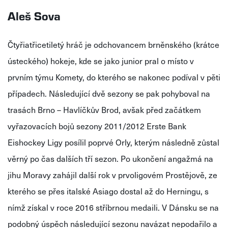
Aleš Sova
Čtyřiatřicetiletý hráč je odchovancem brněnského (krátce
ústeckého) hokeje, kde se jako junior pral o místo v
prvním týmu Komety, do kterého se nakonec podíval v pěti
případech. Následující dvě sezony se pak pohyboval na
trasách Brno – Havlíčkův Brod, avšak před začátkem
vyřazovacích bojů sezony 2011/2012
Erste
Bank
Eishockey
Ligy posílil poprvé Orly, kterým následně zůstal
věrný po čas dalších tří sezon. Po ukončení angažmá na
jihu Moravy zahájil další rok v prvoligovém Prostějově, ze
kterého se přes italské
Asiago
dostal až do
Herningu
, s
nímž získal v roce 2016 stříbrnou medaili. V Dánsku se na
podobný úspěch následující sezonu navázat nepodařilo a