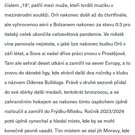
číslem „19“, patřil mezi muže, kteří tvrdili muziku v
mezinárodní soutěži. Orli nakonec došli až do čtvrtfinále,
ale vyhrocenou sérii s
Bolzanem
nakonec za stavu 0:3 pro
italský celek ukončila celosvětová pandemie. Ve městě
vína panovala nejistota, v jaké lize nakonec budou Orli v
září létat, a Sova si našel dříve práci znovu v Prostějově.
Tam ale sehrál deset utkání a zamířil na sever Evropy, a to
znovu do dánské ligy, kde strávil další dva ročníky v klubu
s názvem
Odense
Bulldogs
. Právě v druhé sezoně přidal
do své sbírky další medaili, tentokrát bronzovou, a se
zahraničním hokejem se nakonec tímto úspěchem úplně
rozloučil a zamířil do Frýdku-Místku. Ročník 2023/2024
poté úplně vynechal a hledal místo, kde by se mohl
konečně pevně usadit. Tím místem se stal jih Moravy, kde