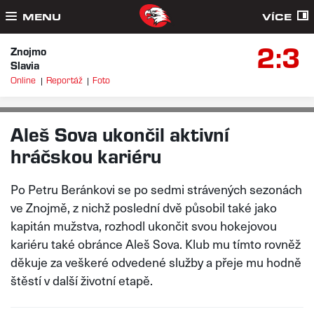
MENU
VÍCE
2:3
Znojmo
Slavia
Online
Reportáž
Foto
REDAKCE, FOTO: NIKOLA RŮŽIČKOVÁ
SO 30. 5. 2026
Aleš Sova ukončil aktivní
hráčskou kariéru
Po Petru Beránkovi se po sedmi strávených sezonách
ve Znojmě, z nichž poslední dvě působil také jako
kapitán mužstva, rozhodl ukončit svou hokejovou
kariéru také obránce Aleš Sova. Klub mu tímto rovněž
děkuje za veškeré odvedené služby a přeje mu hodně
štěstí v další životní etapě.