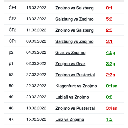
ČF4
15.03.2022
Znojmo vs Salzburg
0:1
ČF3
13.03.2022
Salzburg vs Znojmo
5:3
ČF2
11.03.2022
Znojmo vs Salzburg
2:3
ČF1
09.03.2022
Salzburg vs Znojmo
3:1
p2
04.03.2022
Graz vs Znojmo
4:5p
p1
02.03.2022
Znojmo vs Graz
3:2p
52.
27.02.2022
Znojmo vs Pustertal
2:3p
50.
22.02.2022
Klagenfurt vs Znojmo
0:1sn
49.
20.02.2022
Lublaň vs Znojmo
0:8
48.
18.02.2022
Znojmo vs Pustertal
3:4sn
47.
15.02.2022
Linz vs Znojmo
1:3