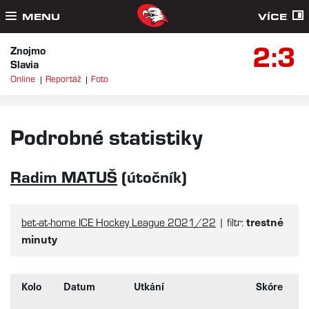
MENU
VÍCE
2:3
Znojmo
Slavia
Online
Reportáž
Foto
Podrobné statistiky
Radim MATUŠ
(útočník)
trestné
bet-at-home ICE Hockey League 2021/22
| filtr:
minuty
Kolo
Datum
Utkání
Skóre