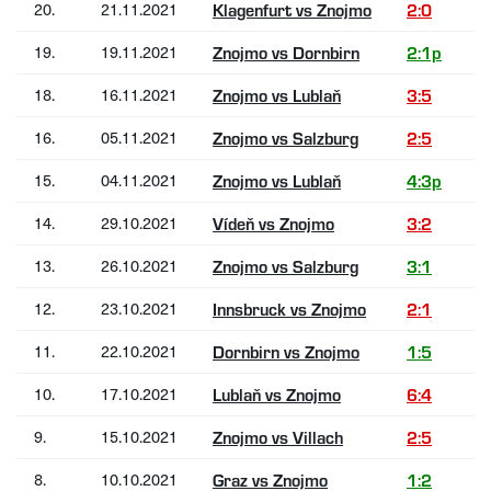
20.
21.11.2021
Klagenfurt vs Znojmo
2:0
19.
19.11.2021
Znojmo vs Dornbirn
2:1p
18.
16.11.2021
Znojmo vs Lublaň
3:5
16.
05.11.2021
Znojmo vs Salzburg
2:5
15.
04.11.2021
Znojmo vs Lublaň
4:3p
14.
29.10.2021
Vídeň vs Znojmo
3:2
13.
26.10.2021
Znojmo vs Salzburg
3:1
12.
23.10.2021
Innsbruck vs Znojmo
2:1
11.
22.10.2021
Dornbirn vs Znojmo
1:5
10.
17.10.2021
Lublaň vs Znojmo
6:4
9.
15.10.2021
Znojmo vs Villach
2:5
8.
10.10.2021
Graz vs Znojmo
1:2