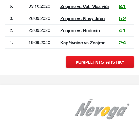
5.
03.10.2020
Znojmo vs Val. Meziříčí
8:1
3.
26.09.2020
Znojmo vs Nový Jičín
5:2
2.
23.09.2020
Znojmo vs Hodonín
4:1
1.
19.09.2020
Kopřivnice vs Znojmo
2:4
KOMPLETNÍ STATISTIKY