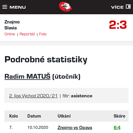
MENU
VÍCE
2:3
Znojmo
Slavia
Online
Reportáž
Foto
Podrobné statistiky
Radim MATUŠ
(útočník)
asistence
2. liga Východ 2020/21
| filtr:
Kolo
Datum
Utkání
Skóre
7.
10.10.2020
Znojmo vs Opava
6:4