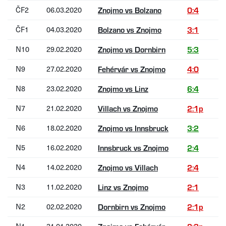
ČF2
06.03.2020
Znojmo vs Bolzano
0:4
ČF1
04.03.2020
Bolzano vs Znojmo
3:1
N10
29.02.2020
Znojmo vs Dornbirn
5:3
N9
27.02.2020
Fehérvár vs Znojmo
4:0
N8
23.02.2020
Znojmo vs Linz
6:4
N7
21.02.2020
Villach vs Znojmo
2:1p
N6
18.02.2020
Znojmo vs Innsbruck
3:2
N5
16.02.2020
Innsbruck vs Znojmo
2:4
N4
14.02.2020
Znojmo vs Villach
2:4
N3
11.02.2020
Linz vs Znojmo
2:1
N2
02.02.2020
Dornbirn vs Znojmo
2:1p