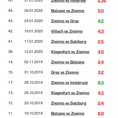
N1
31.01.2020
Znojmo vs Fehérvár
2:3p
44.
26.01.2020
Bolzano vs Znojmo
5:0
43.
24.01.2020
Znojmo vs Graz
4:2
42.
19.01.2020
Villach vs Znojmo
4:3
41.
17.01.2020
Znojmo vs Salzburg
2:5
39.
12.01.2020
Klagenfurt vs Znojmo
4:0
14.
02.11.2019
Znojmo vs Bolzano
2:4
15.
31.10.2019
Graz vs Znojmo
3:2
17.
28.10.2019
Znojmo vs Innsbruck
9:3
13.
25.10.2019
Klagenfurt vs Znojmo
4:3
12.
20.10.2019
Znojmo vs Salzburg
2:4
11.
18.10.2019
Bolzano vs Znojmo
9:0