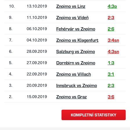
10.
13.10.2019
Znojmo vs Linz
4:3p
9.
11.10.2019
Znojmo vs Vídeň
2:3
8.
06.10.2019
Fehérvár vs Znojmo
2:6
7.
04.10.2019
Znojmo vs Klagenfurt
3:4sn
6.
28.09.2019
Salzburg vs Znojmo
4:3sn
5.
27.09.2019
Dornbirn vs Znojmo
1:3
4.
22.09.2019
Znojmo vs Villach
3:1
3.
20.09.2019
Innsbruck vs Znojmo
2:3
2.
15.09.2019
Znojmo vs Graz
3:6
KOMPLETNÍ STATISTIKY