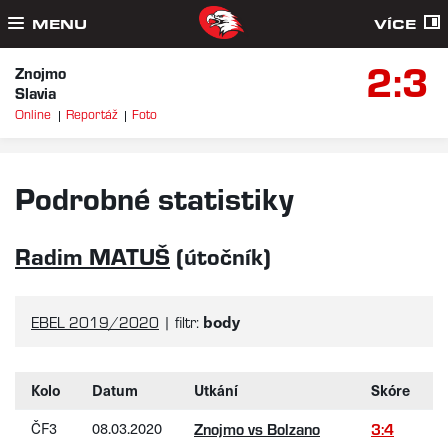
MENU
VÍCE
2:3
Znojmo
Slavia
Online
Reportáž
Foto
Podrobné statistiky
Radim MATUŠ
(útočník)
body
EBEL 2019/2020
| filtr:
Kolo
Datum
Utkání
Skóre
ČF3
08.03.2020
Znojmo vs Bolzano
3:4