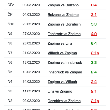
ČF2
06.03.2020
Znojmo vs Bolzano
0:4
ČF1
04.03.2020
Bolzano vs Znojmo
3:1
N10
29.02.2020
Znojmo vs Dornbirn
5:3
N9
27.02.2020
Fehérvár vs Znojmo
4:0
N8
23.02.2020
Znojmo vs Linz
6:4
N7
21.02.2020
Villach vs Znojmo
2:1p
N6
18.02.2020
Znojmo vs Innsbruck
3:2
N5
16.02.2020
Innsbruck vs Znojmo
2:4
N4
14.02.2020
Znojmo vs Villach
2:4
N3
11.02.2020
Linz vs Znojmo
2:1
N2
02.02.2020
Dornbirn vs Znojmo
2:1p