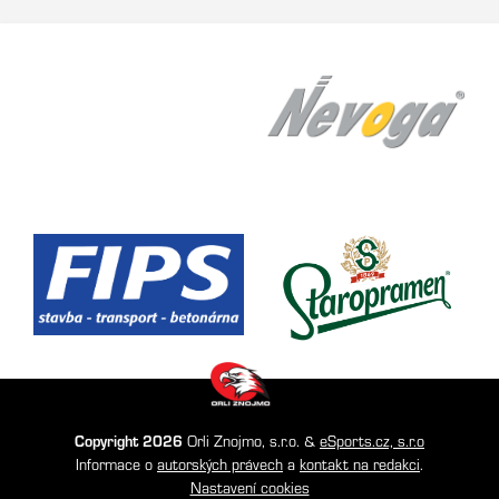
Copyright 2026
Orli Znojmo, s.r.o. &
eSports.cz, s.r.o
Informace o
autorských právech
a
kontakt na redakci
.
Nastavení cookies