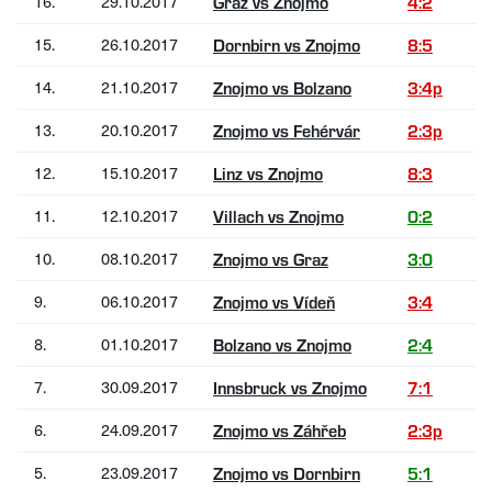
16.
29.10.2017
Graz vs Znojmo
4:2
15.
26.10.2017
Dornbirn vs Znojmo
8:5
14.
21.10.2017
Znojmo vs Bolzano
3:4p
13.
20.10.2017
Znojmo vs Fehérvár
2:3p
12.
15.10.2017
Linz vs Znojmo
8:3
11.
12.10.2017
Villach vs Znojmo
0:2
10.
08.10.2017
Znojmo vs Graz
3:0
9.
06.10.2017
Znojmo vs Vídeň
3:4
8.
01.10.2017
Bolzano vs Znojmo
2:4
7.
30.09.2017
Innsbruck vs Znojmo
7:1
6.
24.09.2017
Znojmo vs Záhřeb
2:3p
5.
23.09.2017
Znojmo vs Dornbirn
5:1