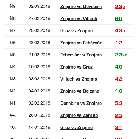
N9
02.03.2018
Znojmo vs Dornbirn
2:3p
N8
27.02.2018
Znojmo vs Villach
6:0
N7
25.02.2018
Graz vs Znojmo
4:3p
N6
23.02.2018
Znojmo vs Fehérvár
1:2
N5
21.02.2018
Fehérvár vs Znojmo
2:3sn
N4
10.02.2018
Znojmo vs Graz
4:0
N3
08.02.2018
Villach vs Znojmo
4:2
N2
04.02.2018
Znojmo vs Bolzano
1:0
N1
02.02.2018
Dornbirn vs Znojmo
5:3
44.
28.01.2018
Znojmo vs Záhřeb
2:5
40.
14.01.2018
Graz vs Znojmo
3:1