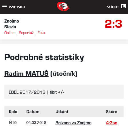
MENU
VÍCE
2:3
Znojmo
Slavia
Online
Reportáž
Foto
Podrobné statistiky
Radim MATUŠ
(útočník)
+/-
EBEL 2017/2018
| filtr:
Kolo
Datum
Utkání
Skóre
N10
04.03.2018
Bolzano vs Znojmo
4:3sn