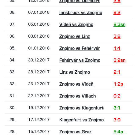
39.
12.01.2018
Znojmo vs Dornbirn
2:6
38.
07.01.2018
Innsbruck vs Znojmo
9:2
37.
05.01.2018
Vídeň vs Znojmo
2:3sn
36.
03.01.2018
Znojmo vs Linz
3:6
35.
01.01.2018
Znojmo vs Fehérvár
1:4
34.
30.12.2017
Fehérvár vs Znojmo
3:2sn
33.
28.12.2017
Linz vs Znojmo
2:1
32.
26.12.2017
Znojmo vs Vídeň
1:2p
31.
22.12.2017
Znojmo vs Villach
0:2
30.
19.12.2017
Znojmo vs Klagenfurt
3:1
29.
17.12.2017
Klagenfurt vs Znojmo
3:0
28.
15.12.2017
Znojmo vs Graz
5:4p