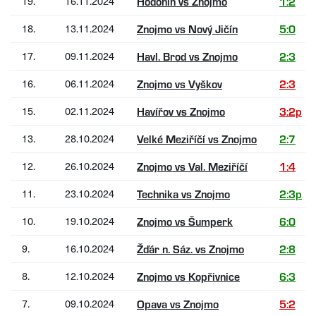
19.
16.11.2024
Hodonín vs Znojmo
1:2
18.
13.11.2024
Znojmo vs Nový Jičín
5:0
17.
09.11.2024
Havl. Brod vs Znojmo
2:3
16.
06.11.2024
Znojmo vs Vyškov
2:3
15.
02.11.2024
Havířov vs Znojmo
3:2p
13.
28.10.2024
Velké Meziříčí vs Znojmo
2:7
12.
26.10.2024
Znojmo vs Val. Meziříčí
1:4
11.
23.10.2024
Technika vs Znojmo
2:3p
10.
19.10.2024
Znojmo vs Šumperk
6:0
9.
16.10.2024
Žďár n. Sáz. vs Znojmo
2:8
8.
12.10.2024
Znojmo vs Kopřivnice
6:3
7.
09.10.2024
Opava vs Znojmo
5:2