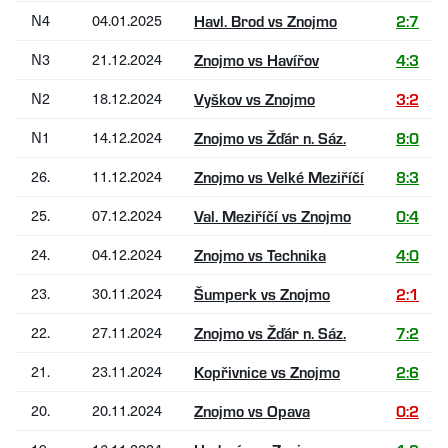
N4
04.01.2025
Havl. Brod vs Znojmo
2:7
N3
21.12.2024
Znojmo vs Havířov
4:3
N2
18.12.2024
Vyškov vs Znojmo
3:2
N1
14.12.2024
Znojmo vs Žďár n. Sáz.
8:0
26.
11.12.2024
Znojmo vs Velké Meziříčí
8:3
25.
07.12.2024
Val. Meziříčí vs Znojmo
0:4
24.
04.12.2024
Znojmo vs Technika
4:0
23.
30.11.2024
Šumperk vs Znojmo
2:1
22.
27.11.2024
Znojmo vs Žďár n. Sáz.
7:2
21.
23.11.2024
Kopřivnice vs Znojmo
2:6
20.
20.11.2024
Znojmo vs Opava
0:2