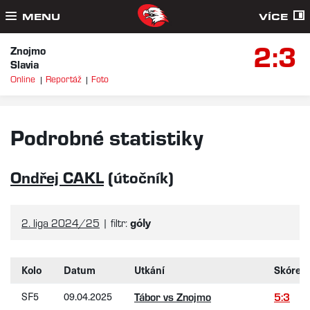
MENU
VÍCE
2:3
Znojmo
Slavia
Online
Reportáž
Foto
Podrobné statistiky
Ondřej CAKL
(útočník)
góly
2. liga 2024/25
| filtr:
Kolo
Datum
Utkání
Skóre
SF5
09.04.2025
Tábor vs Znojmo
5:3