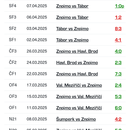
SF4
07.04.2025
Znojmo vs Tábor
1:0p
SF3
06.04.2025
Znojmo vs Tábor
1:2
SF2
03.04.2025
Tábor vs Znojmo
8:3
SF1
02.04.2025
Tábor vs Znojmo
4:1
ČF3
26.03.2025
Znojmo vs Havl. Brod
4:0
ČF2
24.03.2025
Havl. Brod vs Znojmo
2:3
ČF1
22.03.2025
Znojmo vs Havl. Brod
7:3
OF4
17.03.2025
Val. Meziříčí vs Znojmo
2:4
OF3
15.03.2025
Znojmo vs Val. Meziříčí
5:3
OF1
11.03.2025
Znojmo vs Val. Meziříčí
6:0
N21
08.03.2025
Šumperk vs Znojmo
4:2