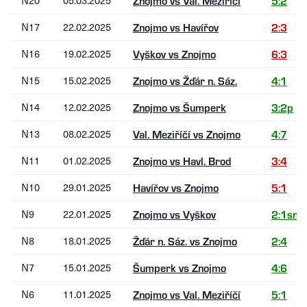
N20
05.03.2025
Znojmo vs Val. Meziříčí
5:2
N17
22.02.2025
Znojmo vs Havířov
2:3
N16
19.02.2025
Vyškov vs Znojmo
6:3
N15
15.02.2025
Znojmo vs Žďár n. Sáz.
4:1
N14
12.02.2025
Znojmo vs Šumperk
3:2p
N13
08.02.2025
Val. Meziříčí vs Znojmo
4:7
N11
01.02.2025
Znojmo vs Havl. Brod
3:4
N10
29.01.2025
Havířov vs Znojmo
5:1
N9
22.01.2025
Znojmo vs Vyškov
2:1sn
N8
18.01.2025
Žďár n. Sáz. vs Znojmo
2:4
N7
15.01.2025
Šumperk vs Znojmo
4:6
N6
11.01.2025
Znojmo vs Val. Meziříčí
5:1