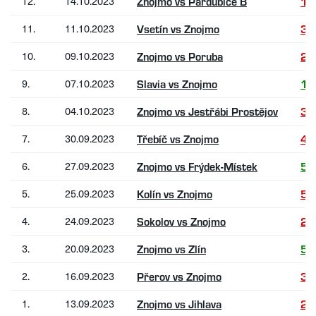
12.
14.10.2023
Znojmo vs Pardubice B
1:
11.
11.10.2023
Vsetín vs Znojmo
3:
10.
09.10.2023
Znojmo vs Poruba
2:
9.
07.10.2023
Slavia vs Znojmo
1:
8.
04.10.2023
Znojmo vs Jestřábi Prostějov
3:
7.
30.09.2023
Třebíč vs Znojmo
4:
6.
27.09.2023
Znojmo vs Frýdek-Místek
5:
5.
25.09.2023
Kolín vs Znojmo
5:
4.
24.09.2023
Sokolov vs Znojmo
2:
3.
20.09.2023
Znojmo vs Zlín
5:
2.
16.09.2023
Přerov vs Znojmo
3:
1.
13.09.2023
Znojmo vs Jihlava
2: