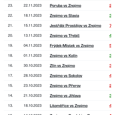
23.
22.11.2023
Poruba vs Znojmo
2:
22.
18.11.2023
Znojmo vs Slavia
3:
21.
15.11.2023
Jestřábi Prostějov vs Znojmo
7:
20.
13.11.2023
Znojmo vs Třebíč
4:
19.
04.11.2023
Frýdek-Místek vs Znojmo
5:
18.
01.11.2023
Znojmo vs Kolín
3:
16.
30.10.2023
Zlín vs Znojmo
3:
17.
28.10.2023
Znojmo vs Sokolov
4:
15.
23.10.2023
Znojmo vs Přerov
2:
14.
21.10.2023
Znojmo vs Jihlava
3:
13.
18.10.2023
Litoměřice vs Znojmo
4: