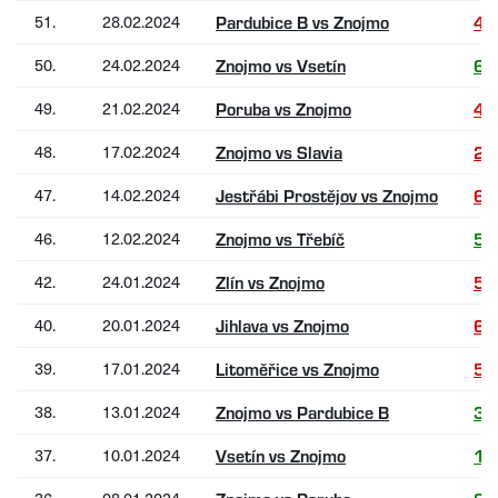
51.
28.02.2024
Pardubice B vs Znojmo
4:
50.
24.02.2024
Znojmo vs Vsetín
6:
49.
21.02.2024
Poruba vs Znojmo
4:
48.
17.02.2024
Znojmo vs Slavia
2:
47.
14.02.2024
Jestřábi Prostějov vs Znojmo
6:
46.
12.02.2024
Znojmo vs Třebíč
5:
42.
24.01.2024
Zlín vs Znojmo
5:
40.
20.01.2024
Jihlava vs Znojmo
6:
39.
17.01.2024
Litoměřice vs Znojmo
5:
38.
13.01.2024
Znojmo vs Pardubice B
3:
37.
10.01.2024
Vsetín vs Znojmo
1: