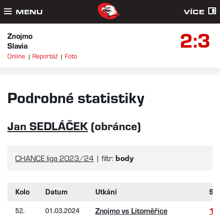
MENU
VÍCE
2:3
Znojmo
Slavia
Online
Reportáž
Foto
Podrobné statistiky
Jan SEDLÁČEK
(obránce)
body
CHANCE liga 2023/24
| filtr:
Kolo
Datum
Utkání
Sk
52.
01.03.2024
Znojmo vs Litoměřice
1: