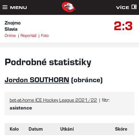
MENU
VÍCE
2:3
Znojmo
Slavia
Online
Reportáž
Foto
Podrobné statistiky
Jordon SOUTHORN
(obránce)
bet-at-home ICE Hockey League 2021/22
| filtr:
asistence
Kolo
Datum
Utkání
Skóre