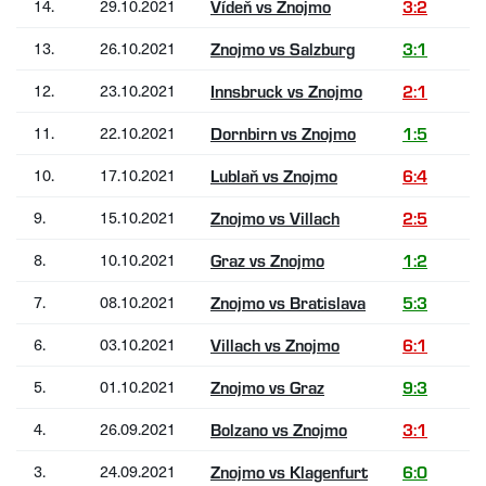
14.
29.10.2021
Vídeň vs Znojmo
3:2
13.
26.10.2021
Znojmo vs Salzburg
3:1
12.
23.10.2021
Innsbruck vs Znojmo
2:1
11.
22.10.2021
Dornbirn vs Znojmo
1:5
10.
17.10.2021
Lublaň vs Znojmo
6:4
9.
15.10.2021
Znojmo vs Villach
2:5
8.
10.10.2021
Graz vs Znojmo
1:2
7.
08.10.2021
Znojmo vs Bratislava
5:3
6.
03.10.2021
Villach vs Znojmo
6:1
5.
01.10.2021
Znojmo vs Graz
9:3
4.
26.09.2021
Bolzano vs Znojmo
3:1
3.
24.09.2021
Znojmo vs Klagenfurt
6:0