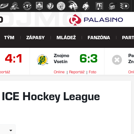
NOJMO
O
TÝM
ZÁPASY
MLÁDEŽ
FANZÓNA
PART
4:1
6:3
Znojmo
Pa
Vsetín
Zn
portáž
Online
Reportáž
Foto
Onl
V
e ICE Hockey League