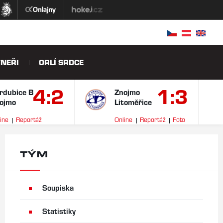
NEŘI
ORLÍ SRDCE
4:2
1:3
rdubice B
Znojmo
ojmo
Litoměřice
ine
Reportáž
Online
Reportáž
Foto
ideo
TÝM
Soupiska
Statistiky