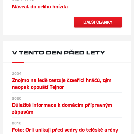
Návrat do orlího hnízda
DALŠÍ ČLÁNKY
V TENTO DEN PŘED LETY
2024
Znojmo na ledě testuje čtveřici hráčů, tým
naopak opouští Tejnor
2020
Důležité informace k domácím přípravným
zápasům
2018
Foto: Orli unikají před vedry do telčské arény