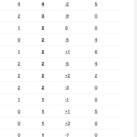
4
4
-2
5
2
3
-9
0
1
2
0
0
0
2
-5
4
1
2
+1
6
2
2
-5
4
2
2
+2
2
2
2
-3
0
1
1
-1
0
0
1
+1
5
0
1
+3
0
0
1
-7
0