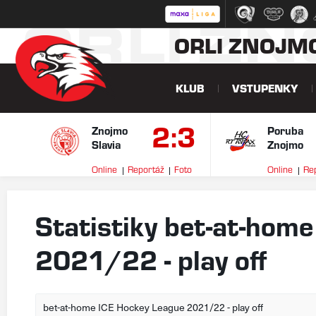
ORLI Z
ORLI ZNOJM
KLUB
VSTUPENKY
2:3
Znojmo
Poruba
Slavia
Znojmo
Online
Reportáž
Foto
Online
Re
Statistiky bet-at-hom
2021/22 - play off
bet-at-home ICE Hockey League 2021/22 - play off