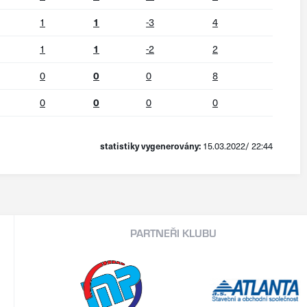
1
1
-3
4
1
1
-2
2
0
0
0
8
0
0
0
0
statistiky vygenerovány:
15.03.2022/ 22:44
PARTNEŘI KLUBU