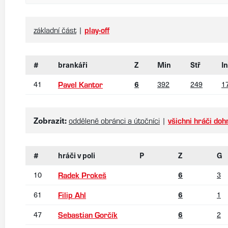
základní část
|
play-off
#
brankáři
Z
Min
Stř
I
41
6
392
249
1
Pavel Kantor
Zobrazit:
odděleně obránci a útočníci
|
všichni hráči do
#
hráči v poli
P
Z
G
10
6
3
Radek Prokeš
61
6
1
Filip Ahl
47
6
2
Sebastian Gorčík