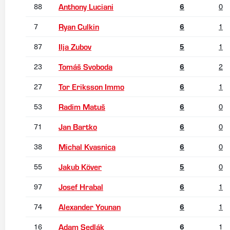
88
6
0
Anthony Luciani
7
6
1
Ryan Culkin
87
5
1
Ilja Zubov
23
6
2
Tomáš Svoboda
27
6
1
Tor Eriksson Immo
53
6
0
Radim Matuš
71
6
0
Jan Bartko
38
6
0
Michal Kvasnica
55
5
0
Jakub Köver
97
6
1
Josef Hrabal
74
6
1
Alexander Younan
16
6
1
Adam Sedlák