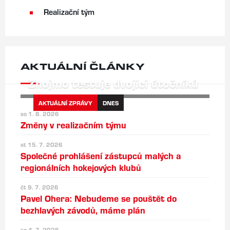
Realizační tým
AKTUÁLNÍ ČLÁNKY
Znojmo testuje dvojici útočníků
AKTUÁLNÍ ZPRÁVY
DNES
so 1. 8. 2026
Změny v realizačním týmu
st 15. 7. 2026
Společné prohlášení zástupců malých a
regionálních hokejových klubů
čt 9. 7. 2026
Pavel Ohera: Nebudeme se pouštět do
bezhlavých závodů, máme plán
so 4. 7. 2026