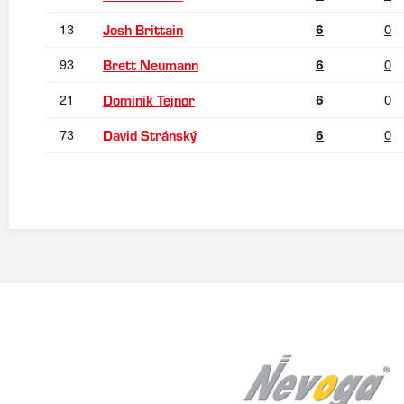
13
6
0
Josh Brittain
93
6
0
Brett Neumann
21
6
0
Dominik Tejnor
73
6
0
David Stránský