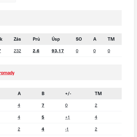
nk
Zás
Prů
Úsp
SO
A
TM
7
232
2,6
93,17
0
0
0
hromady
A
B
+/-
TM
4
7
0
2
4
5
+1
4
2
4
-1
2