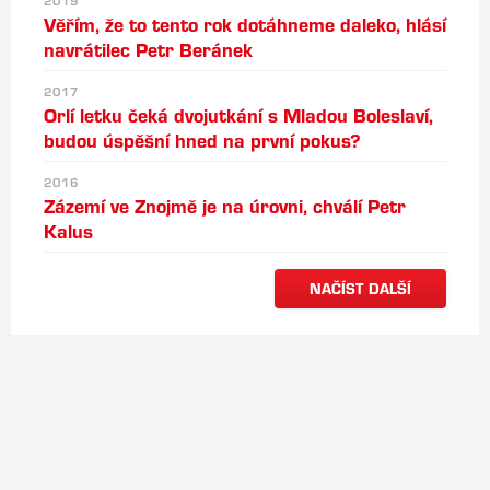
2019
Věřím, že to tento rok dotáhneme daleko, hlásí
navrátilec Petr Beránek
2017
Orlí letku čeká dvojutkání s Mladou Boleslaví,
budou úspěšní hned na první pokus?
2016
Zázemí ve Znojmě je na úrovni, chválí Petr
Kalus
NAČÍST DALŠÍ