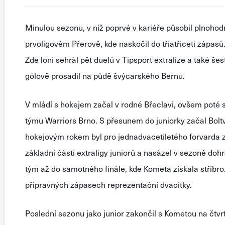
Minulou
sezonu
,
v
níž
poprvé
v
kariéře
působil
plnohod
prvoligovém
Přerově
,
kde
naskočil
do
třiatřiceti
zápasů
Zde
loni
sehrál
pět
duelů
v
Tipsport
extralize
a
také
šes
gólově
prosadil
na
půdě
švýcarského
Bernu
.
V
mládí
s
hokejem
začal
v
rodné
Břeclavi
,
ovšem
poté
týmu
Warriors
Brno
.
S
přesunem
do
juniorky
začal
Bolt
hokejovým
rokem
byl
pro
jednadvacetiletého
forvarda
základní
části
extraligy
juniorů
a
nasázel
v
sezoně
doh
tým
až
do
samotného
finále
,
kde
Kometa
získala
stříbro
přípravných
zápasech
reprezentační
dvacítky
.
Poslední
sezonu
jako
junior
zakončil
s
Kometou
na
čtv