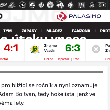
NOJMO
O
TÝM
ZÁPASY
MLÁDEŽ
FANZÓNA
PART
do útoku vnese
4:1
6:3
Znojmo
Pa
Vsetín
Zn
portáž
Online
Reportáž
Foto
Onl
V
pro blížící se ročník a nyní oznamuje
Adam Boltvan, tedy hokejista, jenž ve
věma lety.