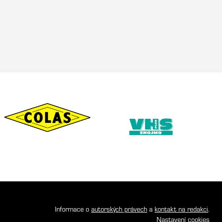
Informace o
autorských právech
a
kontakt na redakci
.
Nastavení cookies