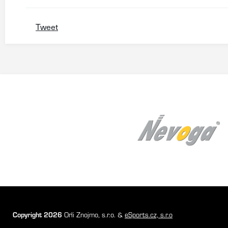
Tweet
Copyright 2026
Orli Znojmo, s.r.o. &
eSports.cz, s.r.o