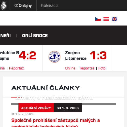
NEŘI
ORLÍ SRDCE
4:2
1:3
rdubice B
Znojmo
ojmo
Litoměřice
ine
Reportáž
Online
Reportáž
Foto
ideo
AKTUÁLNÍ ČLÁNKY
Změny v realizačním týmu
AKTUÁLNÍ ZPRÁVY
SO 1. 8. 2026
st 15. 7. 2026
Společné prohlášení zástupců malých a
regionálních hokejových klubů