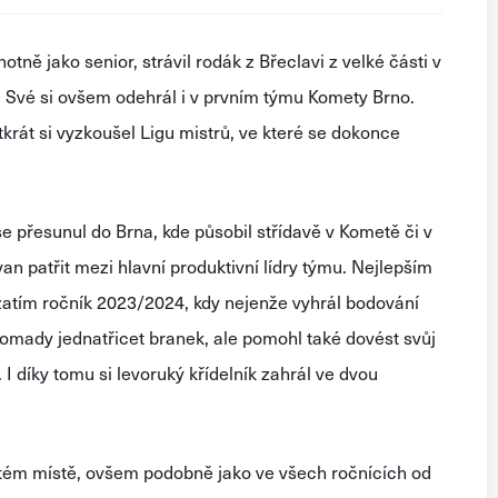
notně
jako
senior
,
strávil
rodák
z
Břeclavi
z
velké
části
v
.
Své
si
ovšem
odehrál
i
v
prvním
týmu
Komety
Brno
.
tkrát
si
vyzkoušel
Ligu
mistrů
,
ve
které
se
dokonce
se
přesunul
do
Brna
,
kde
působil
střídavě
v
Kometě
či
v
van
patřit
mezi
hlavní
produktivní
lídry
týmu
.
Nejlepším
zatím
ročník
2023
/
2024
,
kdy
nejenže
vyhrál
bodování
romady
jednatřicet
branek
,
ale
pomohl
také
dovést
svůj
.
I
díky
tomu
si
levoruký
křídelník
zahrál
ve
dvou
rtém
místě
,
ovšem
podobně
jako
ve
všech
ročnících
od