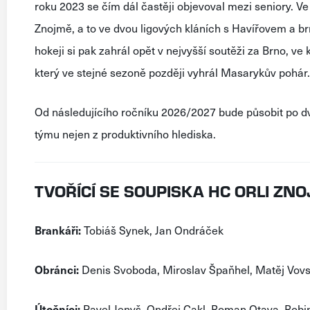
roku
2023
se
čím
dál
častěji
objevoval
mezi
seniory
.
Ve
Znojmě
,
a
to
ve
dvou
ligových
kláních
s
Havířovem
a
br
hokeji
si
pak
zahrál
opět
v
nejvyšší
soutěži
za
Brno
,
ve
který
ve
stejné
sezoně
později
vyhrál
Masarykův
pohár
.
Od
následujícího
ročníku
2026
/
2027
bude
působit
po
d
týmu
nejen
z
produktivního
hlediska
.
TVOŘÍCÍ SE SOUPISKA HC ORLI ZN
Brankáři:
Tobiáš Synek, Jan Ondráček
Obránci:
Denis Svoboda, Miroslav Špaňhel, Matěj Vovs
Útočníci:
Pavel Jenyš, Ondřej Cakl, Roman Otava, Robi