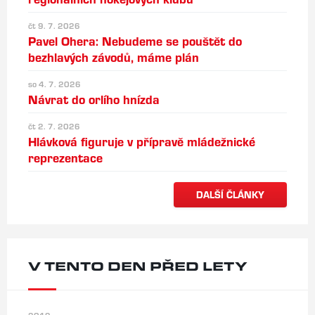
čt 9. 7. 2026
Pavel Ohera: Nebudeme se pouštět do
bezhlavých závodů, máme plán
so 4. 7. 2026
Návrat do orlího hnízda
čt 2. 7. 2026
Hlávková figuruje v přípravě mládežnické
reprezentace
DALŠÍ ČLÁNKY
V TENTO DEN PŘED LETY