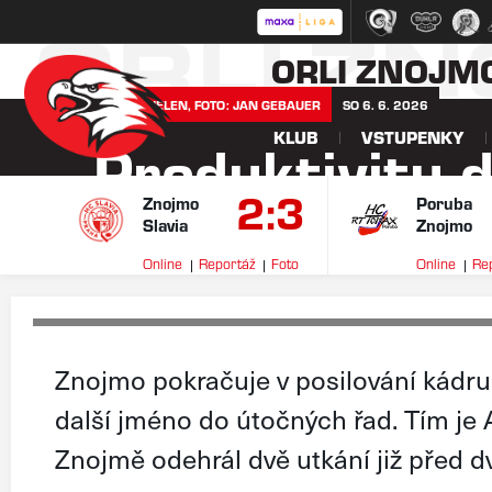
ORLI Z
ORLI ZNOJM
VLÁĎA JELEN, FOTO: JAN GEBAUER
SO 6. 6. 2026
KLUB
VSTUPENKY
Produktivitu 
2:3
Adam Boltvan
Znojmo
Poruba
Slavia
Znojmo
Online
Reportáž
Foto
Online
Re
Znojmo pokračuje v posilování kádru 
další jméno do útočných řad. Tím je 
Znojmě odehrál dvě utkání již před d