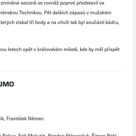
zmíněné
sezoně
se
rovněž
poprvé
představil
ve
něnskou
Technikou
.
Pět
dalších
zápasů
v
mužském
kterých
získal
tři
body
a
na
chvíli
tak
byl
součástí
kádru
,
vou
letech
opět
v
královském
městě
,
kde
by
měl
přispět
OJMO
ík, František Němec
n Rakus, Erik Meluzín, Bogdan Stěpančuk, Šimon Báťa,