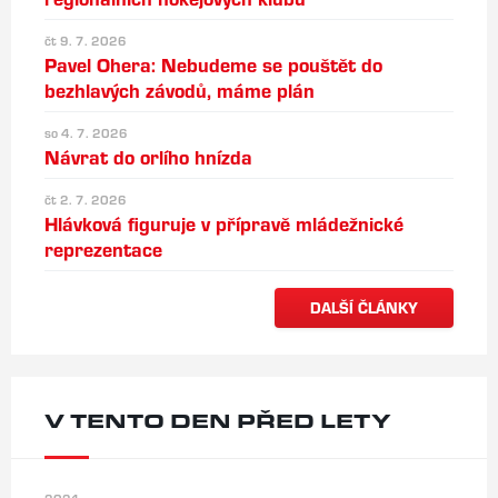
čt 9. 7. 2026
Pavel Ohera: Nebudeme se pouštět do
bezhlavých závodů, máme plán
so 4. 7. 2026
Návrat do orlího hnízda
čt 2. 7. 2026
Hlávková figuruje v přípravě mládežnické
reprezentace
DALŠÍ ČLÁNKY
V TENTO DEN PŘED LETY