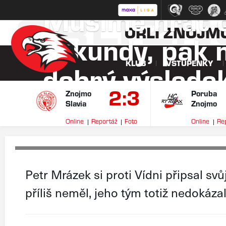
Musíme hrát o
ORLI Z
ORLI ZNOJM
sekundy, pak 
KLUB
VSTUPENKY
dobrý výslede
2:3
Mrázek
Znojmo
Poruba
Slavia
Znojmo
Online
Reportáž
Foto
Online
Re
Petr Mrázek si proti Vídni připsal svů
příliš neměl, jeho tým totiž nedokázal