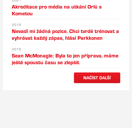
2021
Akreditace pro média na utkání Orlů s
Kometou
2018
Nevadí mi žádná pozice. Chci tvrdě trénovat a
vyhrávat každý zápas, hlásí Parkkonen
2016
Sean McMonagle: Byla to jen příprava, máme
ještě spoustu času se zlepšit
NAČÍST DALŠÍ