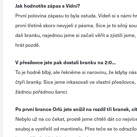
Jak hodnotíte zápas s Vídní?
První polovina zápasu to byla ostuda. Vídeň si s námi 
první třetině skoro nevyjeli z pásma. Sice je to silný s
dali branku, najednou jsme si začali věřit a zjistili jsme,
hrát pozdě.
V přesilovce jste pak dostali branku na 2:0...
To je hodně blbý, ale řekněme si narovinu, že kdyby ná
čtyři branky. Sice jsme inkasovali ve vlastní přesilovce
žádnou pořádnou šanci.
Po první brance Orlů jste snížil na rozdíl tří branek, cít
Nebylo už na co čekat, prostě jsme chtěli dát co nejví
souboj a vystřelil od mantinelu. Přes teče se to odrazil