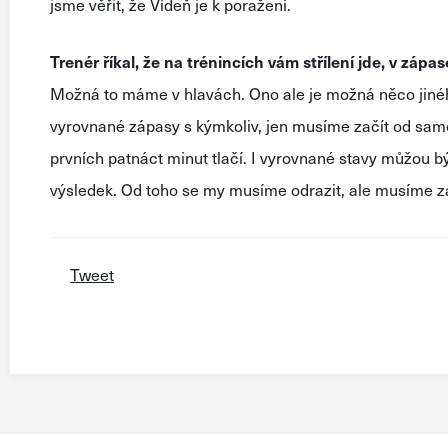
jsme věřit, že Vídeň je k poražení.
Trenér říkal, že na trénincích vám střílení jde, v zápas
Možná to máme v hlavách. Ono ale je možná něco jiné
vyrovnané zápasy s kýmkoliv, jen musíme začít od sam
prvních patnáct minut tlačí. I vyrovnané stavy můžou b
výsledek. Od toho se my musíme odrazit, ale musíme začí
Tweet