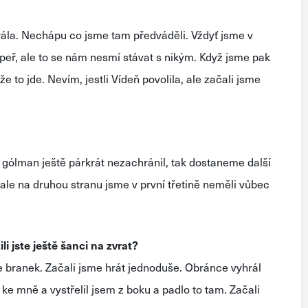
hrála. Nechápu co jsme tam předváděli. Vždyť jsme v
oupeř, ale to se nám nesmí stávat s nikým. Když jsme pak
 že to jde. Nevím, jestli Vídeň povolila, ale začali jsme
s gólman ještě párkrát nezachránil, tak dostaneme další
, ale na druhou stranu jsme v první třetině neměli vůbec
ili jste ještě šanci na zvrat?
ce branek. Začali jsme hrát jednoduše. Obránce vyhrál
o ke mně a vystřelil jsem z boku a padlo to tam. Začali