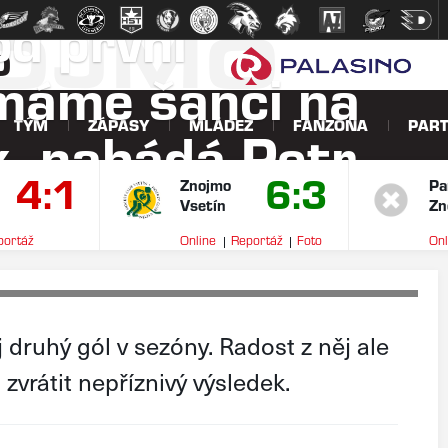
d první
NOJMO
O
máme šanci na
TÝM
ZÁPASY
MLÁDEŽ
FANZÓNA
PART
k, nabádá Petr
4:1
6:3
Znojmo
Pa
Vsetín
Zn
portáž
Online
Reportáž
Foto
Onl
V
j druhý gól v sezóny. Radost z něj ale
 zvrátit nepříznivý výsledek.