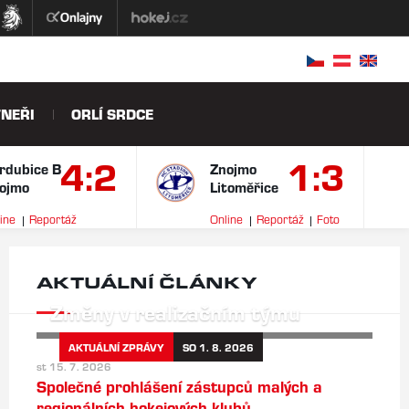
NEŘI
ORLÍ SRDCE
4:2
1:3
rdubice B
Znojmo
ojmo
Litoměřice
ine
Reportáž
Online
Reportáž
Foto
ideo
AKTUÁLNÍ ČLÁNKY
Změny v realizačním týmu
AKTUÁLNÍ ZPRÁVY
SO 1. 8. 2026
st 15. 7. 2026
Společné prohlášení zástupců malých a
regionálních hokejových klubů